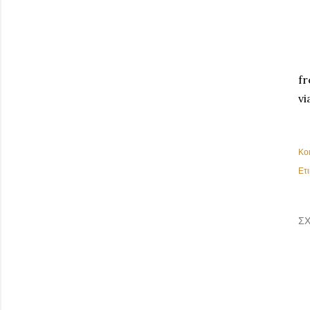
f
vi
Κο
Ετι
ΣΧ