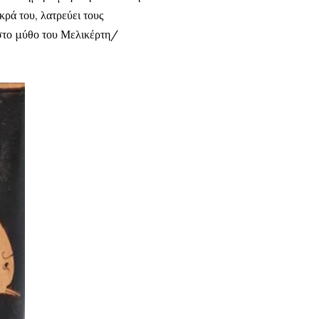
κρά του, λατρεύει τους
 στο μύθο του Μελικέρτη/