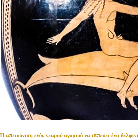
Η απεικόνιση ενός νεαρού αγοριού να ιππεύει ένα δελφίν