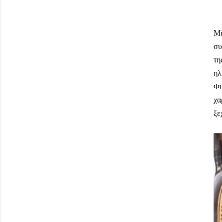
Μι
συ
τη
ηλ
Φυ
χα
ξε