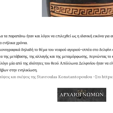
α τα παραπάνω ήταν και λόγοι να επιλεχθεί ως η ιδανική εικόνα για 
α ενήλικα χρόνια.
κονογραφικά δηλαδή το θέμα του νεαρού αγοριού-ιππέα στο δελφίνι
έα της μετάβασης, της αλλαγής και της μεταμόρφωσης, περνώντας το 
 λόγο μία από της ιδιότητες του θεού Απόλλωνα Δελφινίου ήταν να εί
ήβων στην ενηλικίωση.
όψεις και σκέψεις της Stavroulas Konstantopoulou -Στο http