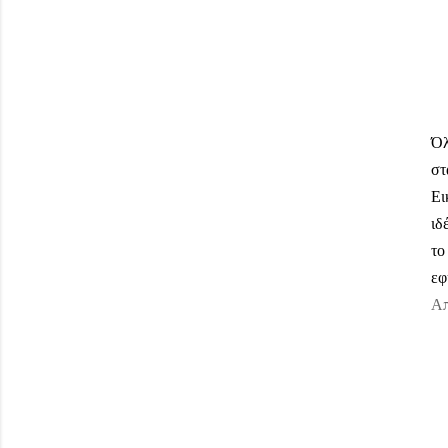
Όλ
στ
Ει
ιδ
το
εφ
Απ