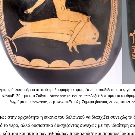
ριστερά: λεπτομέρεια αττικού ερυθρόμορφου αμφορέα που αποδίδεται στο εργασ
475πκΕ. Σήμερα στο Σύδνεϋ, Nicholson Museum. ****Δεξιά: λεπτομέρεια ερυθρό
ζωγράφο του Bowdoin, περ. 480πκΕ(π.Χ.). Σήμερα [Ιούνιος 2020]στο Prin
ως στην αρχαιότητα η εικόνα του δελφινιού να διασχίζει συνεχώς τα 
ό το νερό, αλλά ουσιαστικά διασχίζοντας συνεχώς με την ιδιαίτερη σ
υ κόσμου και αυτού των ανθρώπων προκαλούσε και προκαλεί ακόμα