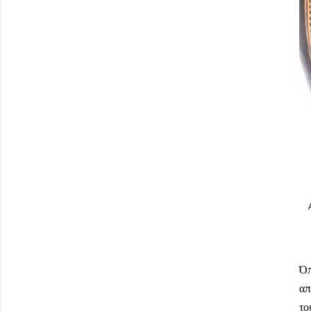
Α
Όπ
απ
το