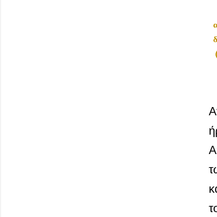
(
Α
ή
Α
τ
κ
τ