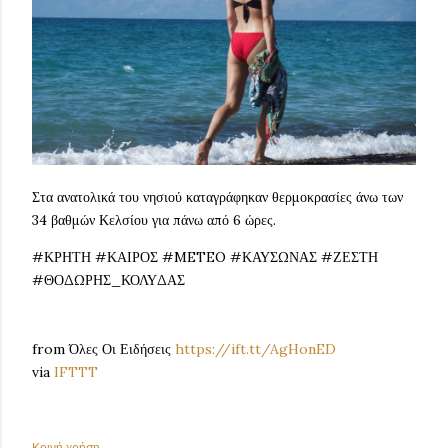
Στα ανατολικά του νησιού καταγράφηκαν θερμοκρασίες άνω των
34 βαθμών Κελσίου για πάνω από 6 ώρες.
#ΚΡΗΤΗ #ΚΑΙΡΟΣ #METEO #ΚΑΥΣΩΝΑΣ #ΖΕΣΤΗ
#ΘΟΔΩΡΗΣ_ΚΟΛΥΔΑΣ
from Όλες Οι Ειδήσεις
https://ift.tt/AgHonED
via
IFTTT
Κοινή χρήση