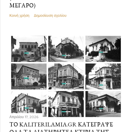
ΜΈΓΑΡΟ)
Κοινή χρήση
Δημοσίευση σχολίου
Απριλίου 17, 2026
ΤΟ KALITERILAMIA.GR ΚΑΤΈΓΡΑΨΕ
ΌΛΑ ΤΑ ΔΙΑΤΗΡΗΤΈΑ ΚΤΊΡΙΑ ΤΗΣ