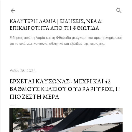
Μετάβαση στο κύριο περιεχόμενο
ΚΑΛΎΤΕΡΗ ΛΑΜΊΑ | ΕΙΔΉΣΕΙΣ, ΝΈΑ &
ΕΠΙΚΑΙΡΌΤΗΤΑ ΑΠΌ ΤΗ ΦΘΙΏΤΙΔΑ
Ειδήσεις από τη Λαμία και τη Φθιώτιδα με έγκυρη και άμεση ενημέρωση
για τοπικά νέα, κοινωνία, αθλητικά και εξελίξεις της περιοχής.
Μαΐου 28, 2024
ΈΡΧΕΤΑΙ ΚΑΎΣΩΝΑΣ - ΜΈΧΡΙ ΚΑΙ 42
ΒΑΘΜΟΎΣ ΚΕΛΣΊΟΥ Ο ΥΔΡΆΡΓΥΡΟΣ, Η
ΠΙΟ ΖΕΣΤΉ ΜΈΡΑ