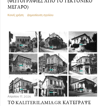
(ΦΩΤΟΓΡΑΦΊΕΣ ΑΠΌ ΤΟ ΤΕΚΤΟΝΙΚΌ
ΜΈΓΑΡΟ)
Κοινή χρήση
Δημοσίευση σχολίου
Απριλίου 17, 2026
ΤΟ KALITERILAMIA.GR ΚΑΤΈΓΡΑΨΕ