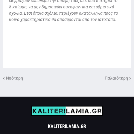
εκφράζουν ελεύθερα την άποψή τους ωστόσο διατηρεί το
δικαίωμα, να μην δημοσιεύει συκοφαντικά και υβριστικά
σχόλια. Έτσι όποια σχόλια, περιέχουν ακατάλληλα προς το
κοινό χαρακτηριστικά θα αποσύρονται από τον ιστότοπο.
Νεότερη
Παλαιότερη
KALITERILAMIA.GR