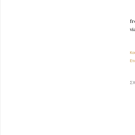
fr
vi
Κο
Ετι
ΣΧ