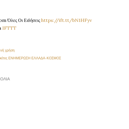
om Όλες Οι Ειδήσεις
https://ift.tt/bN1HFyv
a
IFTTT
ινή χρήση
κέτες
ΕΝΗΜΕΡΩΣΗ ΕΛΛΑΔΑ-ΚΟΣΜΟΣ
ΌΛΙΑ