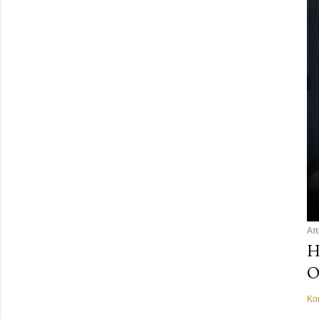
Απ
Η
Ο
Κο