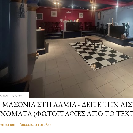
ριλίου 16, 2026
 ΜΑΣΟΝΊΑ ΣΤΗ ΛΑΜΊΑ - ΔΕΊΤΕ ΤΗΝ ΛΊΣ
ΝΌΜΑΤΑ (ΦΩΤΟΓΡΑΦΊΕΣ ΑΠΌ ΤΟ ΤΕΚ
ινή χρήση
Δημοσίευση σχολίου