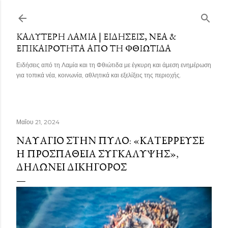
Μετάβαση στο κύριο περιεχόμενο
ΚΑΛΎΤΕΡΗ ΛΑΜΊΑ | ΕΙΔΉΣΕΙΣ, ΝΈΑ &
ΕΠΙΚΑΙΡΌΤΗΤΑ ΑΠΌ ΤΗ ΦΘΙΏΤΙΔΑ
Ειδήσεις από τη Λαμία και τη Φθιώτιδα με έγκυρη και άμεση ενημέρωση
για τοπικά νέα, κοινωνία, αθλητικά και εξελίξεις της περιοχής.
Μαΐου 21, 2024
ΝΑΥΆΓΙΟ ΣΤΗΝ ΠΎΛΟ: «ΚΑΤΈΡΡΕΥΣΕ
Η ΠΡΟΣΠΆΘΕΙΑ ΣΥΓΚΆΛΥΨΗΣ»,
ΔΗΛΏΝΕΙ ΔΙΚΗΓΌΡΟΣ