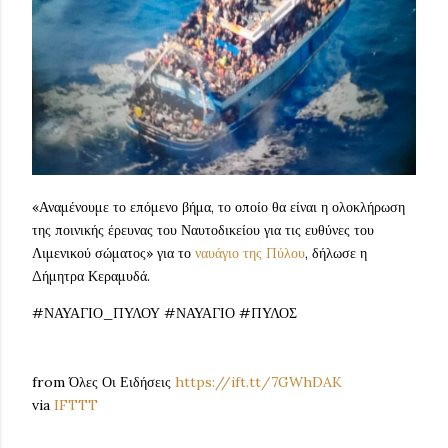
«Αναμένουμε το επόμενο βήμα, το οποίο θα είναι η ολοκλήρωση
της ποινικής έρευνας του Ναυτοδικείου για τις ευθύνες του
Λιμενικού σώματος» για το
ναυάγιο της Πύλου
, δήλωσε η
Δήμητρα Κεραμυδά.
#ΝΑΥΑΓΙΟ_ΠΥΛΟΥ #ΝΑΥΑΓΙΟ #ΠΥΛΟΣ
from Όλες Οι Ειδήσεις
https://ift.tt/7GWhDAK
via
IFTTT