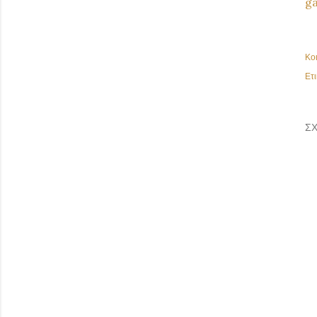
ga
Κο
Ετι
ΣΧ