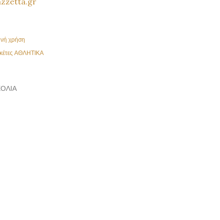
zzetta.gr
ινή χρήση
κέτες
ΑΘΛΗΤΙΚΑ
ΌΛΙΑ