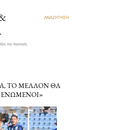
 &
ΑΝΑΖΉΤΗΣΗ
Α
ξεις της περιοχής.
Α, ΤΟ ΜΈΛΛΟΝ ΘΑ
Α ΕΝΩΜΈΝΟΙ»