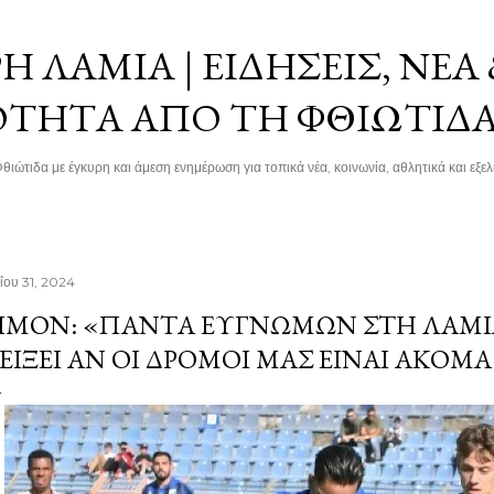
Μετάβαση στο κύριο περιεχόμενο
 ΛΑΜΊΑ | ΕΙΔΉΣΕΙΣ, ΝΈΑ
ΌΤΗΤΑ ΑΠΌ ΤΗ ΦΘΙΏΤΙΔ
θιώτιδα με έγκυρη και άμεση ενημέρωση για τοπικά νέα, κοινωνία, αθλητικά και εξελί
ΐου 31, 2024
ΙΜΌΝ: «ΠΆΝΤΑ ΕΥΓΝΏΜΩΝ ΣΤΗ ΛΑΜΊ
ΕΊΞΕΙ ΑΝ ΟΙ ΔΡΌΜΟΙ ΜΑΣ ΕΊΝΑΙ ΑΚΌΜ