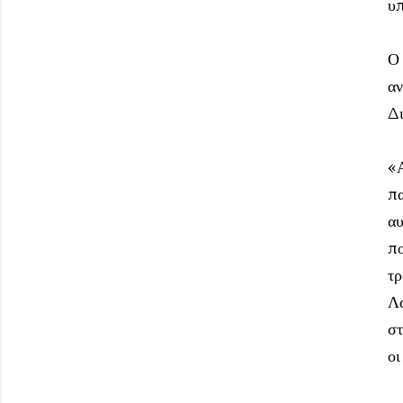
υπ
Ο 
αν
Δι
«Α
πα
αυ
πο
τρ
Λα
στ
οι