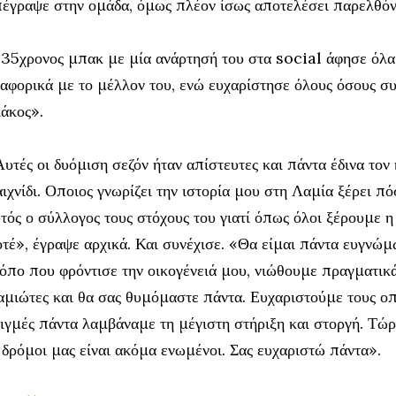
έγραψε στην ομάδα, όμως πλέον ίσως αποτελέσει παρελθόν
35χρονος μπακ με μία ανάρτησή του στα social άφησε όλα 
αφορικά με το μέλλον του, ενώ ευχαρίστησε όλους όσους σ
άκος».
υτές οι δυόμιση σεζόν ήταν απίστευτες και πάντα έδινα τον
ιχνίδι. Οποιος γνωρίζει την ιστορία μου στη Λαμία ξέρει π
τός ο σύλλογος τους στόχους του γιατί όπως όλοι ξέρουμε η
τέ», έγραψε αρχικά. Και συνέχισε. «Θα είμαι πάντα ευγνώμ
όπο που φρόντισε την οικογένειά μου, νιώθουμε πραγματικ
μιώτες και θα σας θυμόμαστε πάντα. Ευχαριστούμε τους οπα
ιγμές πάντα λαμβάναμε τη μέγιστη στήριξη και στοργή. Τώρ
 δρόμοι μας είναι ακόμα ενωμένοι. Σας ευχαριστώ πάντα».