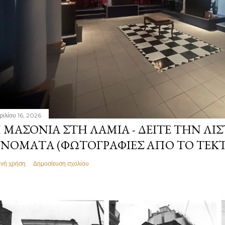
ριλίου 16, 2026
 ΜΑΣΟΝΊΑ ΣΤΗ ΛΑΜΊΑ - ΔΕΊΤΕ ΤΗΝ ΛΊΣ
ΝΌΜΑΤΑ (ΦΩΤΟΓΡΑΦΊΕΣ ΑΠΌ ΤΟ ΤΕΚ
ινή χρήση
Δημοσίευση σχολίου