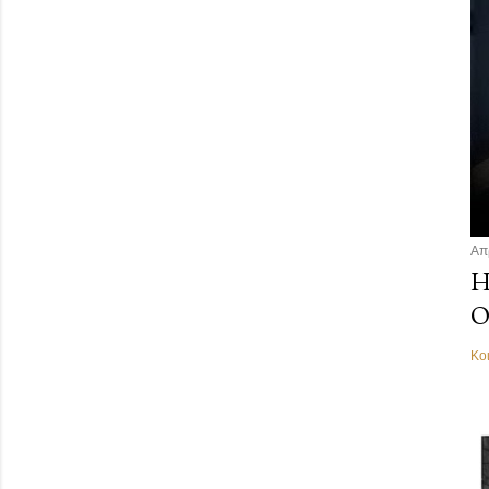
Απ
Η
Ο
Κο