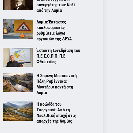
συνεργάτης των Ναζί
από την Λαμία
Λαμία: Έκτακτες
κυκλοφοριακές
ρυθμίσεις λόγω
εργασιών της ΔΕΥΑ
Έκτακτη Συνεδρίαση του
Π.Ε.Σ.Ο.Π.Π. Π.Ε.
Φθιώτιδας
Η Χαμένη Μεσαιωνική
Πόλη Ραβέννικα:
Μυστήριο κοντά στη
Λαμία
Η κοιλάδα του
Σπερχειού: Από τη
Νεολιθική εποχή στις
απαρχές της Λαμίας