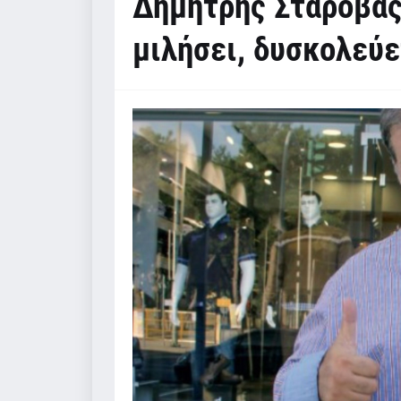
Δημήτρης Σταρόβας
μιλήσει, δυσκολεύε