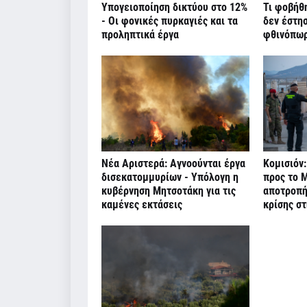
Υπογειοποίηση δικτύου στο 12%
Τι φοβήθ
- Οι φονικές πυρκαγιές και τα
δεν έστη
προληπτικά έργα
φθινόπω
Νέα Αριστερά: Αγνοούνται έργα
Κομισιόν:
δισεκατομμυρίων - Υπόλογη η
προς το Μ
κυβέρνηση Μητσοτάκη για τις
αποτροπή
καμένες εκτάσεις
κρίσης σ