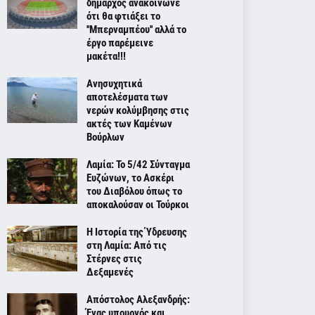
δήμαρχος ανακοίνωνε
ότι θα φτιάξει το
''Μπερναμπέου'' αλλά το
έργο παρέμεινε
μακέτα!!!
Ανησυχητικά
αποτελέσματα των
νερών κολύμβησης στις
ακτές των Καμένων
Βούρλων
Λαμία: Το 5/42 Σύνταγμα
Ευζώνων, το Ασκέρι
του Διαβόλου όπως το
αποκαλούσαν οι Τούρκοι
Η Ιστορία της Ύδρευσης
στη Λαμία: Από τις
Στέρνες στις
Δεξαμενές
Απόστολος Αλεξανδρής:
Ένας υπουργός και