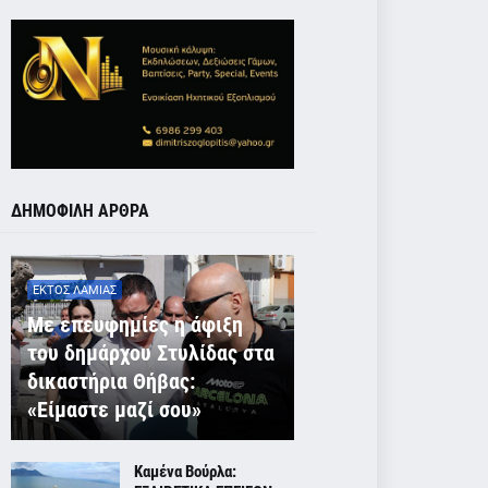
ΔΗΜΟΦΙΛΗ ΑΡΘΡΑ
ΕΚΤΟΣ ΛΑΜΙΑΣ
Με επευφημίες η άφιξη
του δημάρχου Στυλίδας στα
δικαστήρια Θήβας:
«Είμαστε μαζί σου»
Καμένα Βούρλα: