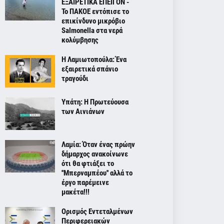
ΕΞΑΙΡΕΤΙΚΑ ΕΠΕΙΓΟΝ -
Το ΠΑΚΟΕ εντόπισε το
επικίνδυνο μικρόβιο
Salmonella στα νερά
κολύμβησης
Η Λαμιωτοπούλα: Ένα
εξαιρετικά σπάνιο
τραγούδι
Υπάτη: Η Πρωτεύουσα
των Αινιάνων
Λαμία: Όταν ένας πρώην
δήμαρχος ανακοίνωνε
ότι θα φτιάξει το
''Μπερναμπέου'' αλλά το
έργο παρέμεινε
μακέτα!!!
Ορισμός Εντεταλμένων
Περιφερειακών