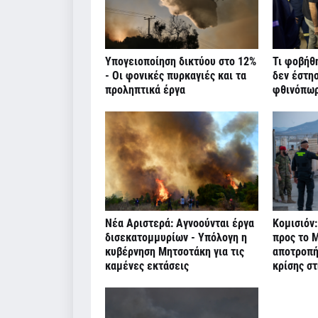
Υπογειοποίηση δικτύου στο 12%
Τι φοβήθ
- Οι φονικές πυρκαγιές και τα
δεν έστη
προληπτικά έργα
φθινόπω
Νέα Αριστερά: Αγνοούνται έργα
Κομισιόν:
δισεκατομμυρίων - Υπόλογη η
προς το Μ
κυβέρνηση Μητσοτάκη για τις
αποτροπή
καμένες εκτάσεις
κρίσης σ