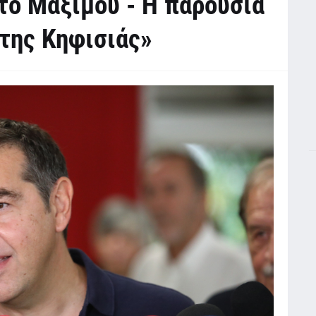
το Μαξίμου - Η παρουσία
της Κηφισιάς»