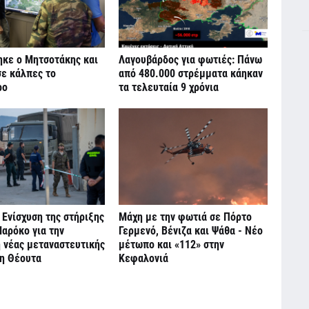
ηκε ο Μητσοτάκης και
Λαγουβάρδος για φωτιές: Πάνω
σε κάλπες το
από 480.000 στρέμματα κάηκαν
ρο
τα τελευταία 9 χρόνια
 Ενίσχυση της στήριξης
Μάχη με την φωτιά σε Πόρτο
αρόκο για την
Γερμενό, Βένιζα και Ψάθα - Νέο
 νέας μεταναστευτικής
μέτωπο και «112» στην
τη Θέουτα
Κεφαλονιά