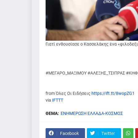
Γιατί ενθουσίασε ο Κασσελάκης ένα «φιλοδεξι
#ΜΕΓΑΡΟ_ΜΑΞΙΜΟΥ #ΑΛΕΞΗΣ_ΤΣΙΠΡΑΣ #ΚΗΦΙ
from Όλες Οι Ειδήσεις
https://ift.tt/8wopZG1
via
IFTTT
ΘΕΜΑ:
ΕΝΗΜΕΡΩΣΗ ΕΛΛΑΔΑ-ΚΟΣΜΟΣ
Facebook
Twitter