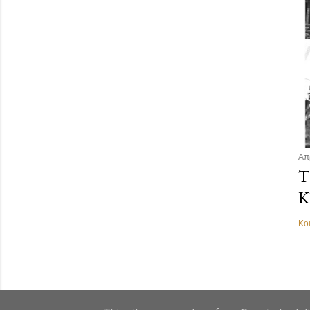
Απ
Τ
Κ
Κο