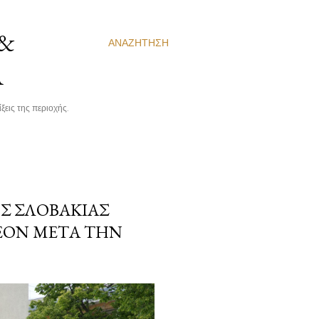
 &
ΑΝΑΖΉΤΗΣΗ
Α
ξεις της περιοχής.
Σ ΣΛΟΒΑΚΊΑΣ
ΛΈΟΝ ΜΕΤΆ ΤΗΝ