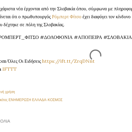
χάριστα νέα έρχονται από την Σλοβακία όπου, σύμφωνα με πληροφορ
ίνεται ότι ο πρωθυπουργός
Ρόμπερτ Φίτσο
έχει διαφύγει τον κίνδυν
υ δέχτηκε σε πόλη της Σλοβακίας.
ΡΟΜΠΕΡΤ_ΦΙΤΣΟ #ΔΟΛΟΦΟΝΙΑ #ΑΠΟΠΕΙΡΑ #ΣΛΟΒΑΚΙΑ
om Όλες Οι Ειδήσεις
https://ift.tt/ZrqDNnt
a
IFTTT
ινή χρήση
κέτες
ΕΝΗΜΕΡΩΣΗ ΕΛΛΑΔΑ-ΚΟΣΜΟΣ
ΌΛΙΑ