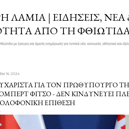
Μετάβαση στο κύριο περιεχόμενο
 ΛΑΜΊΑ | ΕΙΔΉΣΕΙΣ, ΝΈΑ
ΌΤΗΤΑ ΑΠΌ ΤΗ ΦΘΙΏΤΙΔ
θιώτιδα με έγκυρη και άμεση ενημέρωση για τοπικά νέα, κοινωνία, αθλητικά και εξελί
ΐου 16, 2024
ΥΧΆΡΙΣΤΑ ΓΙΑ ΤΟΝ ΠΡΩΘΥΠΟΥΡΓΌ ΤΗ
ΌΜΠΕΡΤ ΦΊΤΣΟ - ΔΕΝ ΚΙΝΔΥΝΕΎΕΙ Π
ΟΛΟΦΟΝΙΚΉ ΕΠΊΘΕΣΗ