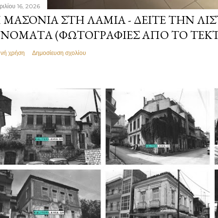
ριλίου 16, 2026
 ΜΑΣΟΝΊΑ ΣΤΗ ΛΑΜΊΑ - ΔΕΊΤΕ ΤΗΝ ΛΊΣ
ΝΌΜΑΤΑ (ΦΩΤΟΓΡΑΦΊΕΣ ΑΠΌ ΤΟ ΤΕΚ
ινή χρήση
Δημοσίευση σχολίου