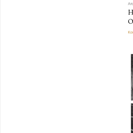
Απ
Η
Ο
Κο