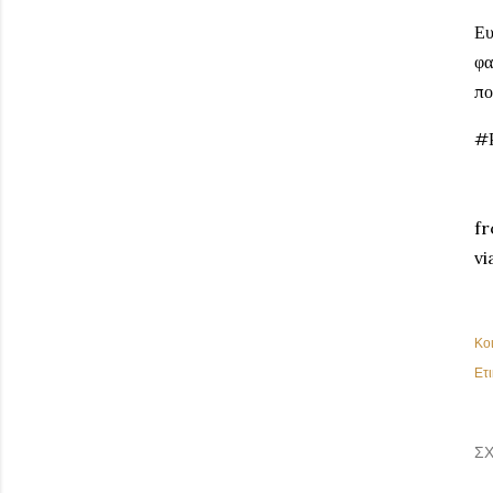
Ευ
φα
πο
#
fr
vi
Κο
Ετι
ΣΧ