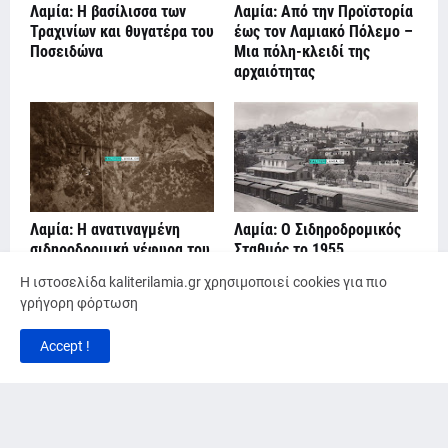
Λαμία: Η βασίλισσα των
Λαμία: Από την Προϊστορία
Τραχινίων και θυγατέρα του
έως τον Λαμιακό Πόλεμο –
Ποσειδώνα
Μια πόλη-κλειδί της
αρχαιότητας
Λαμία: Η ανατιναγμένη
Λαμία: Ο Σιδηροδρομικός
σιδηροδρομική γέφυρα του
Σταθμός το 1955
ποταμού Ασωπού από
H ιστοσελίδα kaliterilamia.gr χρησιμοποιεί cookies για πιο
Βρετανούς αξιωματικούς
γρήγορη φόρτωση
της μυστικής υπηρεσίας
SOE το 1943 κατά τον β'
Accept !
παγκόσμιο πόλεμο