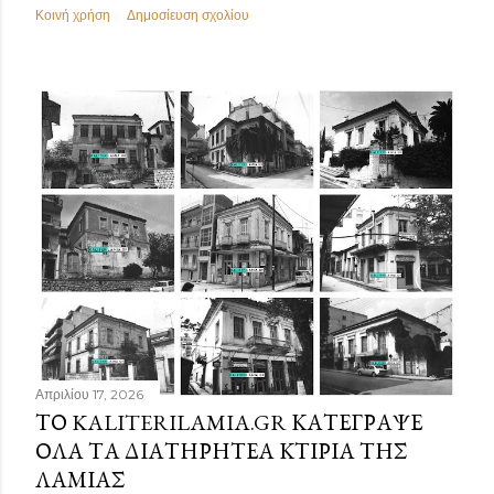
Κοινή χρήση
Δημοσίευση σχολίου
Απριλίου 17, 2026
ΤΟ KALITERILAMIA.GR ΚΑΤΈΓΡΑΨΕ
ΌΛΑ ΤΑ ΔΙΑΤΗΡΗΤΈΑ ΚΤΊΡΙΑ ΤΗΣ
ΛΑΜΊΑΣ