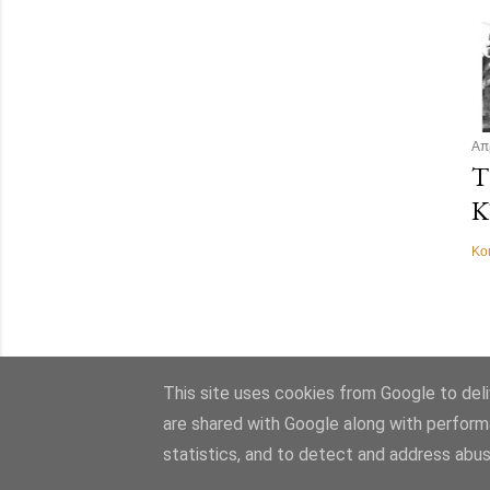
Απ
Τ
Κ
Κο
This site uses cookies from Google to deliv
are shared with Google along with perform
statistics, and to detect and address abus