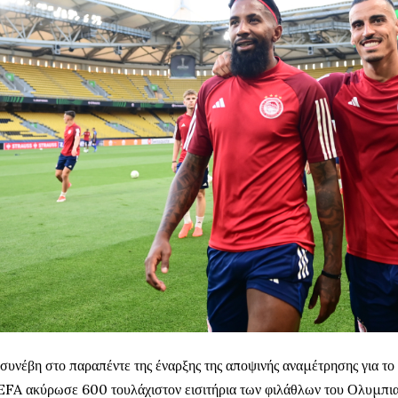
 συνέβη στο παραπέντε της έναρξης της αποψινής αναμέτρησης για το
FA ακύρωσε 600 τουλάχιστον εισιτήρια των φιλάθλων του Ολυμπι