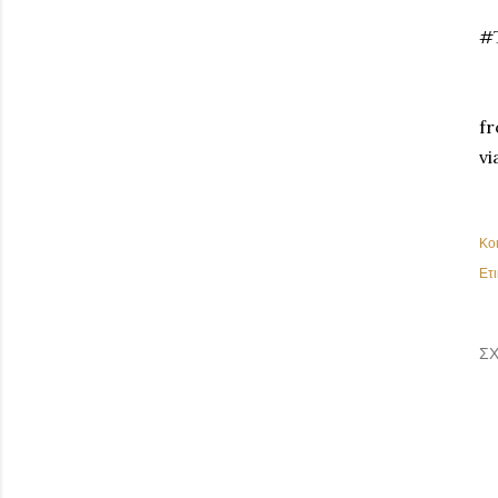
#
fr
vi
Κο
Ετι
ΣΧ