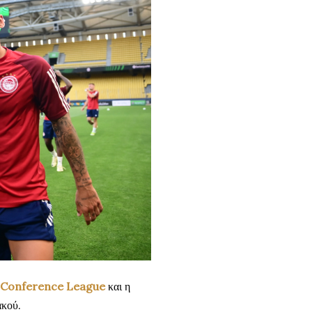
Conference League
και η
ακού.