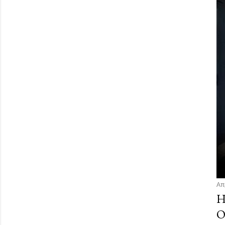
Απ
Η
Ο