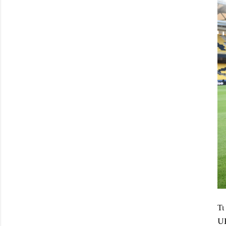
Τι
UE