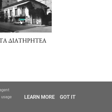
 ΤΑ ΔΙΑΤΗΡΗΤΈΑ
-agent
LEARN MORE
GOT IT
e usage