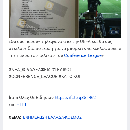
«Θα σας πάρουν τηλέφωνο από την UEFA και θα σας
στείλουν διαπίστευση για να μπορείτε να κυκλοφορείτε
την ημέρα του τελικού του
Conference League
».
#ΝΕΑ_ΦΙΛΑΔΕΛΦΕΙΑ #ΤΕΛΙΚΟΣ
#CONFERENCE_LEAGUE #ΚΑΤΟΙΚΟΙ
from Όλες Οι Ειδήσεις
https://ift.tt/qZS1462
via
IFTTT
ΘΕΜΑ:
ΕΝΗΜΕΡΩΣΗ ΕΛΛΑΔΑ-ΚΟΣΜΟΣ