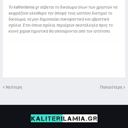
To kaliterilamia.gr σέβεται το δικαίωμα όλων των χρηστών να
εκφράζουν ελεύθερα την άποψή τους ωστόσο διατηρεί το
δικαίωμα, να μην δημοσιεύει συκοφαντικά και υβριστικά
σχόλια. Έτσι όποια σχόλια, περιέχουν ακατάλληλα προς το
κοινό χαρακτηριστικά θα αποσύρονται από τον ιστότοπο.
Νεότερη
Παλαιότερη