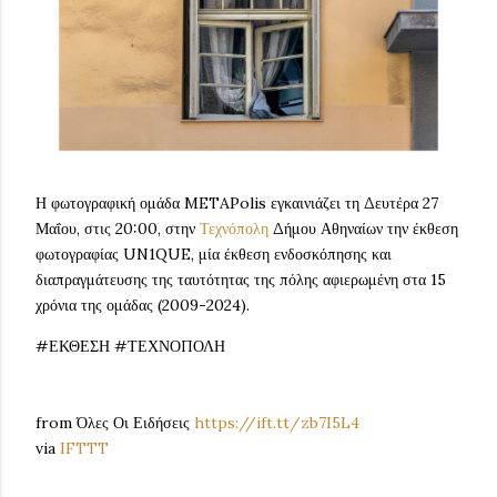
Η φωτογραφική ομάδα METAPolis εγκαινιάζει τη Δευτέρα 27
Μαΐου, στις 20:00, στην
Τεχνόπολη
Δήμου Αθηναίων την έκθεση
φωτογραφίας UN1QUE, μία έκθεση ενδοσκόπησης και
διαπραγμάτευσης της ταυτότητας της πόλης αφιερωμένη στα 15
χρόνια της ομάδας (2009-2024).
#ΕΚΘΕΣΗ #ΤΕΧΝΟΠΟΛΗ
from Όλες Οι Ειδήσεις
https://ift.tt/zb7I5L4
via
IFTTT