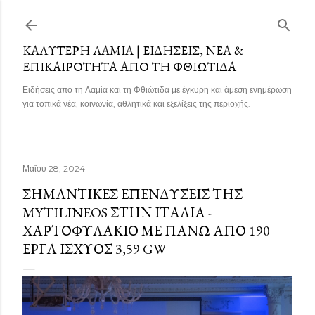
Μετάβαση στο κύριο περιεχόμενο
ΚΑΛΎΤΕΡΗ ΛΑΜΊΑ | ΕΙΔΉΣΕΙΣ, ΝΈΑ &
ΕΠΙΚΑΙΡΌΤΗΤΑ ΑΠΌ ΤΗ ΦΘΙΏΤΙΔΑ
Ειδήσεις από τη Λαμία και τη Φθιώτιδα με έγκυρη και άμεση ενημέρωση
για τοπικά νέα, κοινωνία, αθλητικά και εξελίξεις της περιοχής.
Μαΐου 28, 2024
ΣΗΜΑΝΤΙΚΈΣ ΕΠΕΝΔΎΣΕΙΣ ΤΗΣ
MYTILINEOS ΣΤΗΝ ΙΤΑΛΊΑ -
ΧΑΡΤΟΦΥΛΆΚΙΟ ΜΕ ΠΆΝΩ ΑΠΌ 190
ΈΡΓΑ ΙΣΧΎΟΣ 3,59 GW