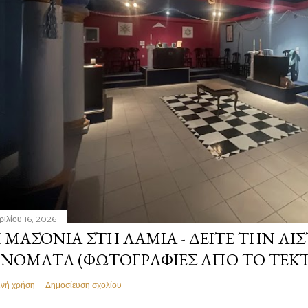
ριλίου 16, 2026
 ΜΑΣΟΝΊΑ ΣΤΗ ΛΑΜΊΑ - ΔΕΊΤΕ ΤΗΝ ΛΊΣ
ΝΌΜΑΤΑ (ΦΩΤΟΓΡΑΦΊΕΣ ΑΠΌ ΤΟ ΤΕΚ
ινή χρήση
Δημοσίευση σχολίου