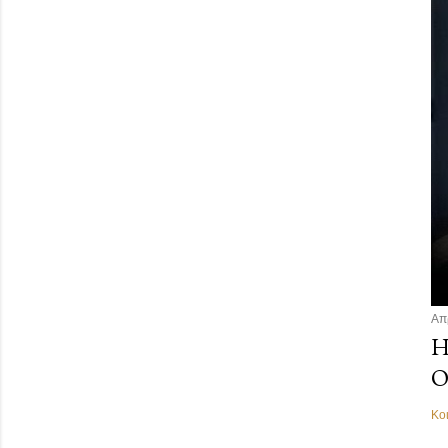
Απ
Η
Ο
Κο