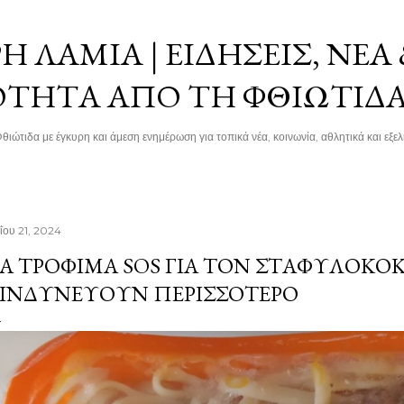
Μετάβαση στο κύριο περιεχόμενο
 ΛΑΜΊΑ | ΕΙΔΉΣΕΙΣ, ΝΈΑ
ΌΤΗΤΑ ΑΠΌ ΤΗ ΦΘΙΏΤΙΔ
θιώτιδα με έγκυρη και άμεση ενημέρωση για τοπικά νέα, κοινωνία, αθλητικά και εξελί
ΐου 21, 2024
Α ΤΡΌΦΙΜΑ SOS ΓΙΑ ΤΟΝ ΣΤΑΦΥΛΌΚΟΚ
ΙΝΔΥΝΕΎΟΥΝ ΠΕΡΙΣΣΌΤΕΡΟ