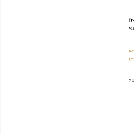
fr
vi
Κο
Ετι
ΣΧ