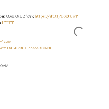
om Όλες Οι Ειδήσεις
https://ift.tt/B6ztUoT
a
IFTTT
ινή χρήση
κέτες
ΕΝΗΜΕΡΩΣΗ ΕΛΛΑΔΑ-ΚΟΣΜΟΣ
ΌΛΙΑ