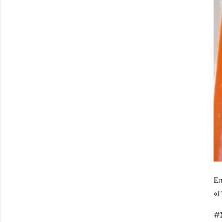
Επ
«Γ
#