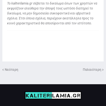
To kaliterilamia.gr σέβεται το δικαίωμα όλων των χρηστών να
εκφράζουν ελεύθερα την άποψή τους ωστόσο διατηρεί το
δικαίωμα, να μην δημοσιεύει συκοφαντικά και υβριστικά
σχόλια. Έτσι όποια σχόλια, περιέχουν ακατάλληλα προς το
κοινό χαρακτηριστικά θα αποσύρονται από τον ιστότοπο.
Νεότερη
Παλαιότερη