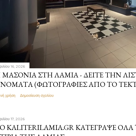
ριλίου 16, 2026
 ΜΑΣΟΝΊΑ ΣΤΗ ΛΑΜΊΑ - ΔΕΊΤΕ ΤΗΝ ΛΊΣ
ΝΌΜΑΤΑ (ΦΩΤΟΓΡΑΦΊΕΣ ΑΠΌ ΤΟ ΤΕΚ
ινή χρήση
Δημοσίευση σχολίου
ριλίου 17, 2026
Ο KALITERILAMIA.GR ΚΑΤΈΓΡΑΨΕ ΌΛΑ