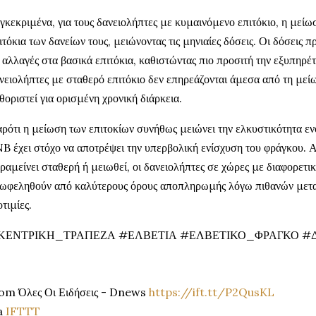
γκεκριμένα, για τους δανειολήπτες με κυμαινόμενο επιτόκιο, η μείω
ιτόκια των δανείων τους, μειώνοντας τις μηνιαίες δόσεις. Οι δόσεις
ς αλλαγές στα βασικά επιτόκια, καθιστώντας πιο προσιτή την εξυπηρέ
νειολήπτες με σταθερό επιτόκιο δεν επηρεάζονται άμεσα από τη μείω
θοριστεί για ορισμένη χρονική διάρκεια.
ρότι η μείωση των επιτοκίων συνήθως μειώνει την ελκυστικότητα ενό
B έχει στόχο να αποτρέψει την υπερβολική ενίσχυση του φράγκου. Α
ραμείνει σταθερή ή μειωθεί, οι δανειολήπτες σε χώρες με διαφορετι
ωφεληθούν από καλύτερους όρους αποπληρωμής λόγω πιθανών μετα
οτιμίες.
ΚΕΝΤΡΙΚΗ_ΤΡΑΠΕΖΑ #ΕΛΒΕΤΙΑ #ΕΛΒΕΤΙΚΟ_ΦΡΑΓΚΟ #Δ
om Όλες Οι Ειδήσεις - Dnews
https://ift.tt/P2QusKL
a
IFTTT