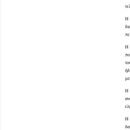
τε
Η 
δι
πε
Η 
πο
το
ήδ
με
Η 
αν
ελ
Η 
δα