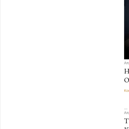
Απ
Η
Ο
Κο
Απ
Τ