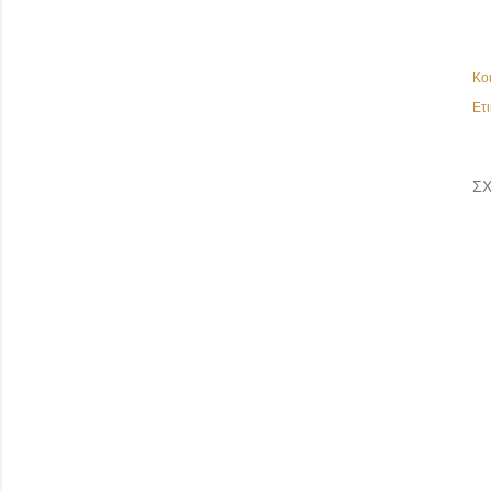
Κο
Ετι
ΣΧ