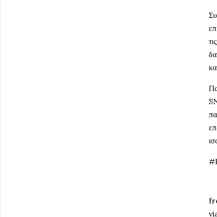
Συ
επ
τι
δα
κα
Πα
SN
πα
επ
ισ
#
fr
vi