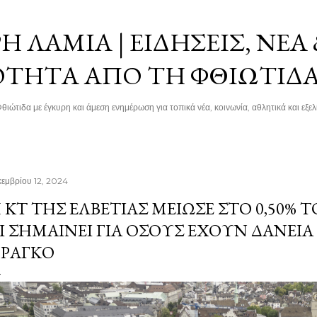
Μετάβαση στο κύριο περιεχόμενο
 ΛΑΜΊΑ | ΕΙΔΉΣΕΙΣ, ΝΈΑ
ΌΤΗΤΑ ΑΠΌ ΤΗ ΦΘΙΏΤΙΔ
θιώτιδα με έγκυρη και άμεση ενημέρωση για τοπικά νέα, κοινωνία, αθλητικά και εξελί
κεμβρίου 12, 2024
 ΚΤ ΤΗΣ ΕΛΒΕΤΊΑΣ ΜΕΊΩΣΕ ΣΤΟ 0,50% Τ
Ι ΣΗΜΑΊΝΕΙ ΓΙΑ ΌΣΟΥΣ ΈΧΟΥΝ ΔΆΝΕΙΑ
ΡΆΓΚΟ