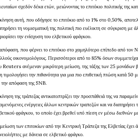
λευταίων σχεδόν δέκα ετών, μειώνοντας το επιτόκιο πολιτικής της κα
κίνηση αυτή, που οδήγησε το επιτόκιο από το 1% στο 0,50%, αποτελ
ατηρήσει τη νομισματική της πολιτική πιο ευέλικτη σε σύγκριση με άλ
ριορίσει την ενίσχυση του ελβετικού φράγκου.
απόφαση, που φέρνει το επιτόκιο στο χαμηλότερο επίπεδο από τον 
λλούς οικονομολόγους. Περισσότεροι από το 85% όσων συμμετείχ
υ Reuters ανέμεναν μικρότερη μείωση, της τάξης των 25 μονάδων β
η τιμολογήσει την πιθανότητα για μια πιο επιθετική πτώση κατά 50 
 την απόφαση της SNB.
κίνηση της τράπεζας αντικατοπτρίζει την προσπάθειά της να παραμείν
αμενόμενες ενέργειες άλλων κεντρικών τραπεζών και να διατηρήσει 
βετικού φράγκου, το οποίο έχει βρεθεί υπό πίεση εν μέσω διεθνών 
μείωση των επιτοκίων από την Κεντρική Τράπεζα της Ελβετίας έχει 
νειολήπτες με δάνεια σε ελβετικό φράγκο.