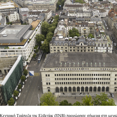
Κεντρική Τράπεζα της Ελβετίας (SNB) προχώρησε σήμερα στη μεγα