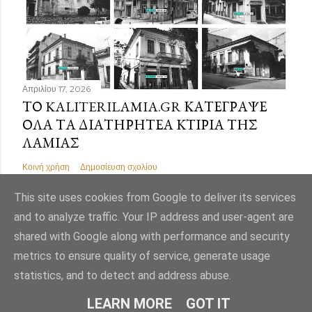
Απριλίου 17, 2026
ΤΟ KALITERILAMIA.GR ΚΑΤΈΓΡΑΨΕ
ΌΛΑ ΤΑ ΔΙΑΤΗΡΗΤΈΑ ΚΤΊΡΙΑ ΤΗΣ
ΛΑΜΊΑΣ
Κοινή χρήση
Δημοσίευση σχολίου
This site uses cookies from Google to deliver its services
and to analyze traffic. Your IP address and user-agent are
shared with Google along with performance and security
Από το Blogger
metrics to ensure quality of service, generate usage
statistics, and to detect and address abuse.
Εικόνες θέματος από
Mae Burke
LEARN MORE
GOT IT