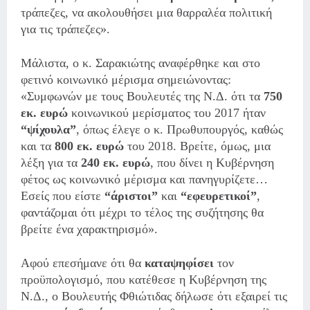
τράπεζες, να ακολουθήσει μια θαρραλέα πολιτική
για τις τράπεζες».
Μάλιστα, ο κ. Σαρακιώτης αναφέρθηκε και στο
φετινό κοινωνικό μέρισμα σημειώνοντας:
«Συμφωνών με τους Βουλευτές της Ν.Δ. ότι τα
750
εκ. ευρώ
κοινωνικού μερίσματος του 2017 ήταν
“ψίχουλα”
, όπως έλεγε ο κ. Πρωθυπουργός, καθώς
και τα
800 εκ. ευρώ
του 2018. Βρείτε, όμως, μια
λέξη για τα
240 εκ. ευρώ
, που δίνει η Κυβέρνηση
φέτος ως κοινωνικό μέρισμα και πανηγυρίζετε…
Εσείς που είστε
“άριστοι”
και
“εφευρετικοί”
,
φαντάζομαι ότι μέχρι το τέλος της συζήτησης θα
βρείτε ένα χαρακτηρισμό».
Αφού επεσήμανε ότι θα
καταψηφίσει
τον
προϋπολογισμό, που κατέθεσε η Κυβέρνηση της
Ν.Δ., ο Βουλευτής Φθιώτιδας δήλωσε ότι εξαιρεί τις