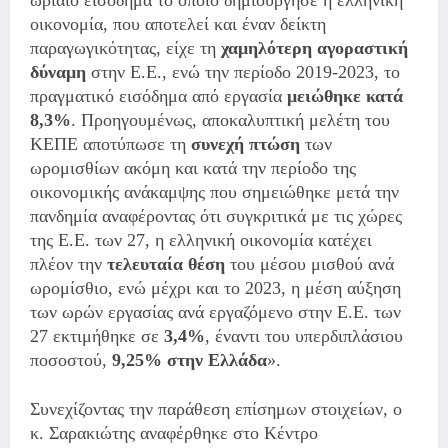
οικονομία, που αποτελεί και έναν δείκτη
παραγωγικότητας, είχε τη
χαμηλότερη αγοραστική
δύναμη
στην Ε.Ε., ενώ την περίοδο 2019-2023, το
πραγματικό εισόδημα από εργασία
μειώθηκε κατά
8,3%
. Προηγουμένως, αποκαλυπτική μελέτη του
ΚΕΠΕ αποτύπωσε τη
συνεχή
πτώση
των
ωρομισθίων ακόμη και κατά την περίοδο της
οικονομικής ανάκαμψης που σημειώθηκε μετά την
πανδημία αναφέροντας ότι συγκριτικά με τις χώρες
της Ε.Ε. των 27, η ελληνική οικονομία κατέχει
πλέον την
τελευταία θέση
του μέσου μισθού ανά
ωρομίσθιο, ενώ μέχρι και το 2023, η μέση αύξηση
των ωρών εργασίας ανά εργαζόμενο στην Ε.Ε. των
27 εκτιμήθηκε σε
3,4%
,
έναντι του υπερδιπλάσιου
ποσοστού,
9,25% στην Ελλάδα
».
Συνεχίζοντας την παράθεση επίσημων στοιχείων, ο
κ. Σαρακιώτης αναφέρθηκε στο Κέντρο