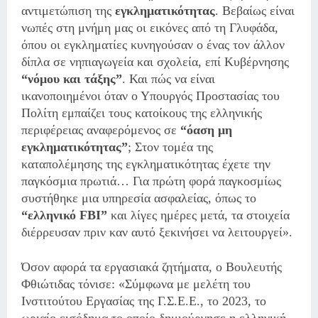
αντιμετώπιση της
εγκληματικότητας
. Βεβαίως είναι
νωπές στη μνήμη μας οι εικόνες από τη Γλυφάδα,
όπου οι εγκληματίες κυνηγούσαν ο ένας τον άλλον
δίπλα σε νηπιαγωγεία και σχολεία, επί Κυβέρνησης
“νόμου και τάξης”
. Και πώς να είναι
ικανοποιημένοι όταν ο Υπουργός Προστασίας του
Πολίτη εμπαίζει τους κατοίκους της ελληνικής
περιφέρειας αναφερόμενος σε
“όαση μη
εγκληματικότητας”
; Στον τομέα της
καταπολέμησης της εγκληματικότητας έχετε την
παγκόσμια πρωτιά… Για πρώτη φορά παγκοσμίως
συστήθηκε μια υπηρεσία ασφαλείας, όπως το
“ελληνικό FBI”
και λίγες ημέρες μετά, τα στοιχεία
διέρρευσαν πριν καν αυτό ξεκινήσει να λειτουργεί».
Όσον αφορά τα εργασιακά ζητήματα, ο Βουλευτής
Φθιώτιδας τόνισε: «Σύμφωνα με μελέτη του
Ινστιτούτου Εργασίας της Γ.Σ.Ε.Ε., το 2023, το
ωριαίο εισόδημα το οποίο δημιούργησε η ελληνική