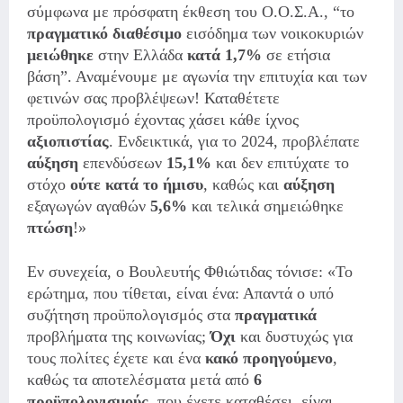
σύμφωνα με πρόσφατη έκθεση του Ο.Ο.Σ.Α., “το
πραγματικό
διαθέσιμο
εισόδημα των νοικοκυριών
μειώθηκε
στην Ελλάδα
κατά 1,7%
σε ετήσια
βάση”. Αναμένουμε με αγωνία την επιτυχία και των
φετινών σας προβλέψεων! Καταθέτετε
προϋπολογισμό έχοντας χάσει κάθε ίχνος
αξιοπιστίας
. Ενδεικτικά, για το 2024, προβλέπατε
αύξηση
επενδύσεων
15,1%
και δεν επιτύχατε το
στόχο
ούτε κατά το ήμισυ
, καθώς και
αύξηση
εξαγωγών αγαθών
5,6%
και τελικά σημειώθηκε
πτώση
!»
Εν συνεχεία, ο Βουλευτής Φθιώτιδας τόνισε: «Το
ερώτημα, που τίθεται, είναι ένα: Απαντά ο υπό
συζήτηση προϋπολογισμός στα
πραγματικά
προβλήματα της κοινωνίας;
Όχι
και δυστυχώς για
τους πολίτες έχετε και ένα
κακό προηγούμενο
,
καθώς τα αποτελέσματα μετά από
6
προϋπολογισμούς
, που έχετε καταθέσει, είναι