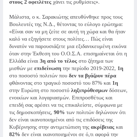
στους 2 οφειλέτες
χάνει τις ρυθμίσεις».
Μάλιστα, ο κ. Σαρακιώτης απευθύνθηκε προς τους
Βουλευτές της Ν.Δ., θέτοντας το εύλογο ερώτημα:
«Είναι σαν να μη ζείτε σε αυτή τη χώρα και θα ήταν
καλό να εξηγήσετε στους πολίτες… Πώς είναι
δυνατόν να παρουσιάζετε μια εξιδανικευμένη εικόνα
όταν στην Έκθεση του Ο.Ο.Σ.Α. επισημαίνεται ότι η
Ελλάδα είναι
3η από το τέλος
στο ζήτημα των
μισθών με
επιδείνωση
την περίοδο 2019-2022,
1η
στο ποσοστό πολιτών που
δεν τα βγάζουν πέρα
φθάνοντας στο τραγικό ποσοστό του 87% και
1η
στην Ευρώπη στο ποσοστό
ληξιπρόθεσμων
δόσεων,
ενοικίων και λογαριασμών. Επιπροσθέτως και
επειδή σας αρέσει να τις επικαλείστε, σύμφωνα με
τις δημοσκοπήσεις,
90%
των πολιτών δηλώνουν ότι
δεν είναι ικανοποιημένοι από τις επιδόσεις της
Κυβέρνησης στην αντιμετώπιση της
ακρίβειας
και
82%
δεν είναι ικανοποιημένοι σε ό,τι αφορά την