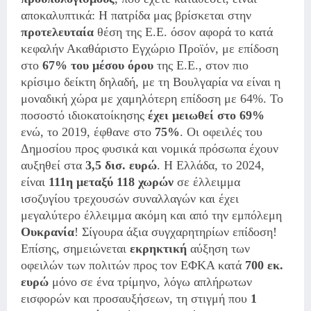
αποκαλυπτικά: Η πατρίδα μας βρίσκεται στην
προτελευταία
θέση της Ε.Ε. όσον αφορά το κατά
κεφαλήν Ακαθάριστο Εγχώριο Προϊόν, με επίδοση
στο
67% του μέσου όρου
της Ε.Ε., στον πιο
κρίσιμο δείκτη δηλαδή, με τη Βουλγαρία να είναι η
μοναδική χώρα με χαμηλότερη επίδοση με 64%. Το
ποσοστό ιδιοκατοίκησης
έχει μειωθεί στο 69%
ενώ, το 2019, έφθανε στο
75%
. Οι οφειλές του
Δημοσίου προς φυσικά και νομικά πρόσωπα έχουν
αυξηθεί στα
3,5 δισ. ευρώ
. Η Ελλάδα, το 2024,
είναι
111η μεταξύ 118 χωρών
σε έλλειμμα
ισοζυγίου τρεχουσών συναλλαγών και έχει
μεγαλύτερο έλλειμμα ακόμη και από την εμπόλεμη
Ουκρανία
! Σίγουρα άξια συγχαρητηρίων επίδοση!
Επίσης, σημειώνεται
εκρηκτική
αύξηση των
οφειλών των πολιτών προς τον ΕΦΚΑ κατά
700 εκ.
ευρώ
μόνο σε ένα τρίμηνο, λόγω απλήρωτων
εισφορών και προσαυξήσεων, τη στιγμή που
1