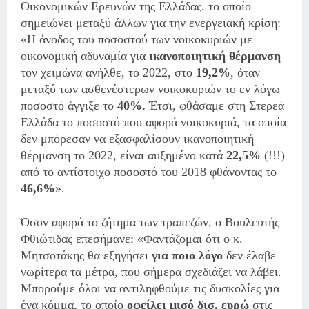
Οικονομικών Ερευνών της Ελλάδας, το οποίο
σημειώνει μεταξύ άλλων για την ενεργειακή κρίση:
«Η άνοδος του ποσοστού των νοικοκυριών με
οικονομική αδυναμία για
ικανοποιητική θέρμανση
τον χειμώνα ανήλθε, το 2022, στο
19,2%
, όταν
μεταξύ των ασθενέστερων νοικοκυριών το εν λόγω
ποσοστό άγγιξε το
40%.
Έτσι, φθάσαμε στη Στερεά
Ελλάδα το ποσοστό που αφορά νοικοκυριά, τα οποία
δεν μπόρεσαν να εξασφαλίσουν ικανοποιητική
θέρμανση το 2022, είναι αυξημένο κατά
22,5%
(!!!)
από το αντίστοιχο ποσοστό του 2018 φθάνοντας το
46,6%
».
Όσον αφορά το ζήτημα των τραπεζών, ο Βουλευτής
Φθιώτιδας επεσήμανε: «Φαντάζομαι ότι ο κ.
Μητσοτάκης θα εξηγήσει
για ποιο λόγο
δεν έλαβε
νωρίτερα τα μέτρα, που σήμερα σχεδιάζει να λάβει.
Μπορούμε όλοι να αντιληφθούμε τις δυσκολίες για
ένα κόμμα, το οποίο
οφείλει μισό δισ. ευρώ
στις