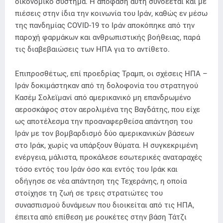
οικονομικό σύστημα. Η απόφαση αυτή συνδέεται και με
πιέσεις στην ίδια την κοινωνία του Ιράν, καθώς εν μέσω
της πανδημίας COVID-19 το Ιράν αποκόπηκε από την
παροχή φαρμάκων και ανθρωπιστικής βοήθειας, παρά
τις διαβεβαιώσεις των ΗΠΑ για το αντίθετο.
Επιπροσθέτως, επί προεδρίας Τραμπ, οι σχέσεις ΗΠΑ –
Ιράν δοκιμάστηκαν από τη δολοφονία του στρατηγού
Κασέμ Σολεϊμανί από αμερικανικό μη επανδρωμένο
αεροσκάφος στον αερολιμένα της Βαγδάτης, που είχε
ως αποτέλεσμα την προαναφερθείσα απάντηση του
Ιράν με τον βομβαρδισμό δύο αμερικανικών βάσεων
στο Ιράκ, χωρίς να υπάρξουν θύματα. Η συγκεκριμένη
ενέργεια, μάλιστα, προκάλεσε εσωτερικές αναταραχές
τόσο εντός του Ιράν όσο και εντός του Ιράκ και
οδήγησε σε νέα απάντηση της Τεχεράνης, η οποία
στοίχησε τη ζωή σε τρεις στρατιώτες του
συνασπισμού δυνάμεων που διοικείται από τις ΗΠΑ,
έπειτα από επίθεση με ρουκέτες στην βάση Τάτζι