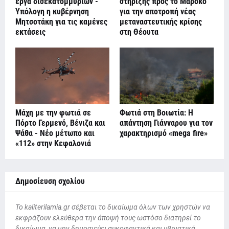
έργα δισεκατομμυρίων -
στήριξης προς το Μαρόκο
Υπόλογη η κυβέρνηση
για την αποτροπή νέας
Μητσοτάκη για τις καμένες
μεταναστευτικής κρίσης
εκτάσεις
στη Θέουτα
Μάχη με την φωτιά σε
Φωτιά στη Βοιωτία: Η
Πόρτο Γερμενό, Βένιζα και
απάντηση Γιάνναρου για τον
Ψάθα - Νέο μέτωπο και
χαρακτηρισμό «mega fire»
«112» στην Κεφαλονιά
Δημοσίευση σχολίου
To kaliterilamia.gr σέβεται το δικαίωμα όλων των χρηστών να
εκφράζουν ελεύθερα την άποψή τους ωστόσο διατηρεί το
δικαίωμα, να μην δημοσιεύει συκοφαντικά και υβριστικά