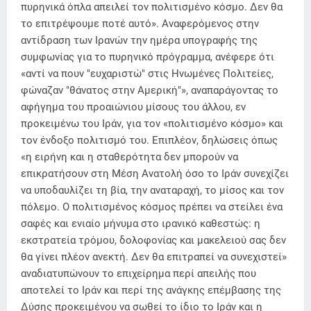
πυρηνικά όπλα απειλεί τον πολιτισμένο κόσμο. Δεν θα
το επιτρέψουμε ποτέ αυτό». Αναφερόμενος στην
αντίδραση των Ιρανών την ημέρα υπογραφής της
συμφωνίας για το πυρηνικό πρόγραμμα, ανέφερε ότι
«αντί να πουν "ευχαριστώ" στις Ηνωμένες Πολιτείες,
φώναζαν "θάνατος στην Αμερική"», αναπαράγοντας το
αφήγημα του προαιώνιου μίσους του άλλου, εν
προκειμένω του Ιράν, για τον «πολιτισμένο κόσμο» και
τον ένδοξο πολιτισμό του. Επιπλέον, δηλώσεις όπως
«η ειρήνη και η σταθερότητα δεν μπορούν να
επικρατήσουν στη Μέση Ανατολή όσο το Ιράν συνεχίζει
να υποδαυλίζει τη βία, την αναταραχή, το μίσος και τον
πόλεμο. Ο πολιτισμένος κόσμος πρέπει να στείλει ένα
σαφές και ενιαίο μήνυμα στο ιρανικό καθεστώς: η
εκστρατεία τρόμου, δολοφονίας και μακελειού σας δεν
θα γίνει πλέον ανεκτή. Δεν θα επιτραπεί να συνεχιστεί»
αναδιατυπώνουν το επιχείρημα περί απειλής που
αποτελεί το Ιράν και περί της ανάγκης επέμβασης της
Δύσης προκειμένου να σωθεί το ίδιο το Ιράν και η