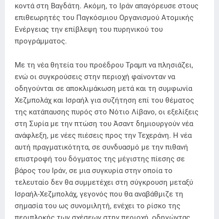
κοντά στη Βαγδάτη. Ακόμη, το Ιράν απαγόρευσε στους
επιθεωρητές του Παγκόσμιου Οργανισμού Ατομικής
Ενέργειας την επίβλεψη του πυρηνικού του
προγράμματος.
Με τη νέα θητεία του προέδρου Τραμπ να πλησιάζει,
ενώ οι συγκρούσεις στην περιοχή φαίνονταν να
οδηγούνται σε αποκλιμάκωση μετά και τη συμφωνία
Χεζμπολάχ και Ισραήλ για συζήτηση επί του θέματος
της κατάπαυσης πυρός στο Νότιο Λίβανο, οι εξελίξεις
στη Συρία με την πτώση του Άσαντ δημιουργούν νέα
ανάφλεξη, με νέες πιέσεις προς την Τεχεράνη. Η νέα
αυτή πραγματικότητα, σε συνδυασμό με την πιθανή
επιστροφή του δόγματος της μέγιστης πίεσης σε
βάρος του Ιράν, σε μια συγκυρία στην οποία το
τελευταίο δεν θα συμμετέχει στη σύγκρουση μεταξύ
Ισραήλ-Χεζμπολάχ, γεγονός που θα αναβάθμιζε τη
σημασία του ως συνομιλητή, ενέχει το ρίσκο της
περιπλοκής των σχέσεων στην περιοχή, οδηγώντας