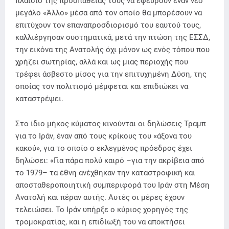
πλαίσιο της προσπάθειάς τους να εφεύρουν έναν νέο
μεγάλο «Άλλο» μέσα από τον οποίο θα μπορέσουν να
επιτύχουν τον επαναπροσδιορισμό του εαυτού τους,
καλλιέργησαν συστηματικά, μετά την πτώση της ΕΣΣΔ,
την εικόνα της Ανατολής όχι μόνον ως ενός τόπου που
χρήζει σωτηρίας, αλλά και ως μιας περιοχής που
τρέφει άσβεστο μίσος για την επιτυχημένη Δύση, της
οποίας τον πολιτισμό μέμφεται και επιδιώκει να
καταστρέψει.
Στο ίδιο μήκος κύματος κινούνται οι δηλώσεις Τραμπ
για το Ιράν, έναν από τους κρίκους του «άξονα του
κακού», για το οποίο ο εκλεγμένος πρόεδρος έχει
δηλώσει: «Για πάρα πολύ καιρό –για την ακρίβεια από
το 1979– τα έθνη ανέχθηκαν την καταστροφική και
αποσταθεροποιητική συμπεριφορά του Ιράν στη Μέση
Ανατολή και πέραν αυτής. Αυτές οι μέρες έχουν
τελειώσει. Το Ιράν υπήρξε ο κύριος χορηγός της
τρομοκρατίας, και η επιδίωξή του να αποκτήσει