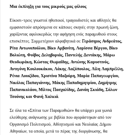
Μια έκπληξη για τους μικρούς μας φίλους
Είκοσι-τρεις γνωστοί ηθοποιοί, τραγουδιστές και αθλητές θα
εμφανιστούν απρόσμενα σε κάποιες σκηνές στην πρωινή ζώνη,
χαρίζοντας αφιλοκερδώς την αφήγηση ενός παραμυθιού στους
επισκέπτες. Συμμετέχουν αλφαβητικά οι:
Γεράσιμος Ανδρεάτος,
Ρίτα Αντωνοπούλου, Βίκυ Αρβανίτη, Λαρίσσα Βέργου, Βίκυ
Βολιώτη, Φοίβος Δεληβοριάς, Παντελής Δεντάκης, Μάρω
Θεοδωράκη, Κώστας Θωμαΐδης, Αντώνης Καρυστινός,
Αντιγόνη Κουλουκάκου, Λάκης Λαζόπουλος, Λίλη Λαμπρέλλη,
Ρένια Λουιζίδου, Χριστίνα Μαξούρη, Μαρία Παπαγεωργίου,
Νικόλας Παπαγιάννης, Μάκης Παπαδημητρίου, Δημήτρης
Παπανικολάου, Μίλτος Πασχαλίδης, Δανάη Σκιάδη, Σόλων
Τσούνης και Φανή Χαλκιά
.
Σε όλα τα «Σπίτια των Παραμυθιών» θα υπάρχει μια γωνιά
ελεύθερης ανάγνωσης με βιβλία που αγοράστηκαν από τον
Οργανισμό Πολιτισμού, Αθλητισμού και Νεολαίας Δήμου
Αθηναίων, τα οποία, μετά το πέρας της διοργάνωσης, θα