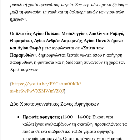
μοναδική χριστουγεννιάτικη μαγεία. Σας περιμένουμε να ζήσουμε
μαζί τη φαντασία, τη χαρά και τη θαλπωρή αυτών των γιορτινών
ημερών
».
Οι
πλατείες Αγίου Παύλου, Μεσολογγίου, Ζακλίν ντε Ρομιγύ,
Θυμαράκια, Αγίου Ανδρέα Λαμπρινής, Αγίου Παντελεήμονα
και Αγίου Θωμά
μεταμορφώνονται σε «
Σπίτια των
Παραμυθιών
», δημιουργώντας ζεστές γωνιές όπου η αφήγηση
παραμυθιών, η φαντασία και η διάδραση συναντούν τη χαρά των
Χριστουγέννων.
{
https://youtu.be/FYCaAm00kIk?
si=hr6wPwVXSMWmVZQJ
}
Δύο Χριστουγεννιάτικες Ζώνες Αφηγήσεων
Πρωινές αφηγήσεις
(11:00 - 14:00): Είκοσι νέοι
καλλιτέχνες αναλαμβάνουν τη σκυτάλη, προσκαλώντας τα
παιδιά σε ένα διαδραστικό ταξίδι γεμάτο αφήγηση,
τραγούδι και παιχνίδι. Οι συμμετέχοντες νέοι ηθοποιοί: