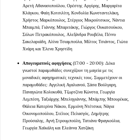
Αρετή Αθανασοπούλου, Ορέστης Αργύρης, Mαργαρίτα
Κλάγκου, Φαίη Κοτσιλίτη, Κονδυλία Κωνσταντελάκη,
Χρήστος Μαρκόπουλος, Στέργιος Μικρούτσικος, Νάντια
Μπαιμπά, Γιάννης Μπαριτάκης, Γιώργος Ουκατσούκου,
Σόλων Πετρακόπουλος, Αλεξάνδρα Ρουβέλα, Πέννυ
Σακελαριάδη, Αλίνα Τσιαμπούλα, Μίλτος Τσιάντος, Γιώτα
Χνάρη και Έλενα Χρηστίδη
Απογευματινές αφηγήσεις
(17:00 - 20:00): Δέκα
γνωστοί παραμυθάδες συνεχίζουν τη μαγεία με τις
μοναδικές αφηγηματικές τεχνικές τους. Συμμετέχουν οι
παραμυθάδες: Αγγελική Αγαλιανού, Σάσα Βούλγαρη,
Παναγιώτα Κολοκυθά, Τζωρτζίνα Κώνστα, Γεωργία
Λεμπέση, Ταξιάρχης Μπεληγιάννης, Μπάμπης Μπουρέκας,
Θάλεια Κατερίνα Νάκου, Ερμιόνη Ντέτσικα, Νάγια
Οικονομοπούλου, Στέλιος Πελασγός, Δημήτρης
Προύσαλης, Αγνή Στρουμπούλη, Τατιάνα Φραγκούλια,
Γεωργία Χαϊκάλη και Ελεάννα Χατζάκη