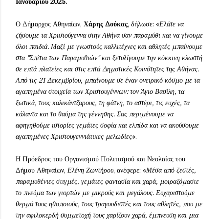
Ιανουαρίου 2025.
Ο Δήμαρχος Αθηναίων,
Χάρης Δούκας
, δήλωσε: «
Ελάτε να
ζήσουμε τα Χριστούγεννα στην Αθήνα σαν παραμύθι και να γίνουμε
όλοι παιδιά. Μαζί με γνωστούς καλλιτέχνες και αθλητές μπαίνουμε
στα "Σπίτια των Παραμυθιών" και ξετυλίγουμε την κόκκινη κλωστή
σε επτά πλατείες και στις επτά Δημοτικές Κοινότητες της Αθήνας.
Από τις 21 Δεκεμβρίου, μπαίνουμε σε έναν ονειρικό κόσμο με τα
αγαπημένα στοιχεία των Χριστουγέννων: τον Άγιο Βασίλη, τα
ξωτικά, τους καλικάντζαρους, τη φάτνη, το αστέρι, τις ευχές, τα
κάλαντα και το θαύμα της γέννησης. Σας περιμένουμε να
αφηγηθούμε ιστορίες γεμάτες σοφία και ελπίδα και να ακούσουμε
αγαπημένες Χριστουγεννιάτικες μελωδίες
».
Η Πρόεδρος του Οργανισμού Πολιτισμού και Νεολαίας του
Δήμου Αθηναίων,
Ελένη Ζωντήρου
, ανέφερε: «
Μέσα από ζεστές,
παραμυθένιες στιγμές, γεμάτες φαντασία και χαρά, μοιραζόμαστε
το πνεύμα των γιορτών με μικρούς και μεγάλους. Ευχαριστούμε
θερμά τους ηθοποιούς, τους τραγουδιστές και τους αθλητές, που με
την αφιλοκερδή συμμετοχή τους χαρίζουν χαρά, έμπνευση και μια