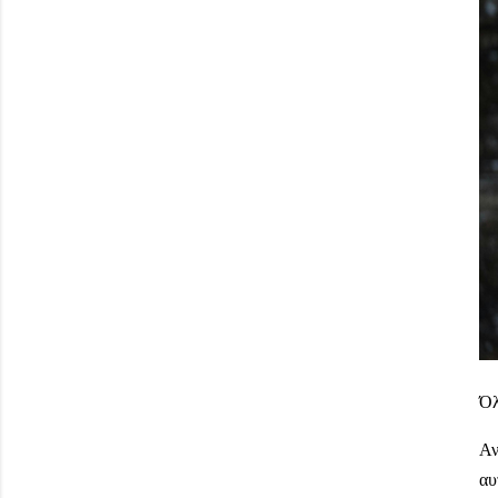
Όλ
Αν
αυ