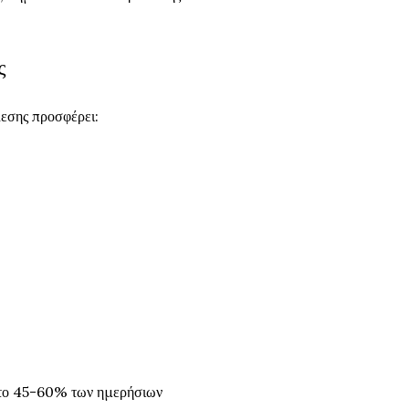
ς
λεσης προσφέρει:
ν το 45-60% των ημερήσιων