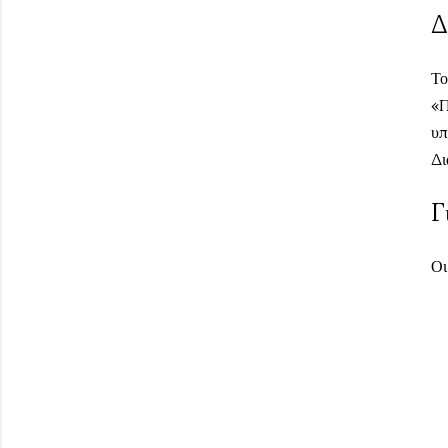
Δ
Το
«Π
υπ
Δι
Γ
Οι