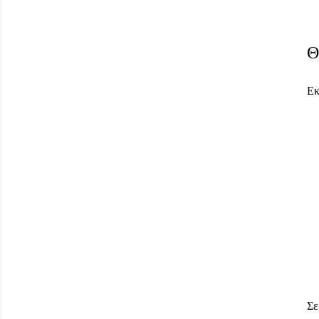
Θ
Εκ
Σε