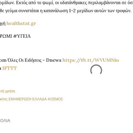
ρμίδων. Εκτός από το ψωμί, οι υδατάνθρακες περιλαμβάνονται σε όσπ
θε γεύμα συνιστάται η κατανάλωση 1-2 μερίδων αυτών των τροφών.
ηγή
healthstat.gr
ΨΩΜΙ #ΥΓΕΙΑ
om Όλες Οι Ειδήσεις - Dnews
https://ift.tt/WVUMNiu
a
IFTTT
ινή χρήση
κέτες
ΕΝΗΜΕΡΩΣΗ ΕΛΛΑΔΑ-ΚΟΣΜΟΣ
ΌΛΙΑ