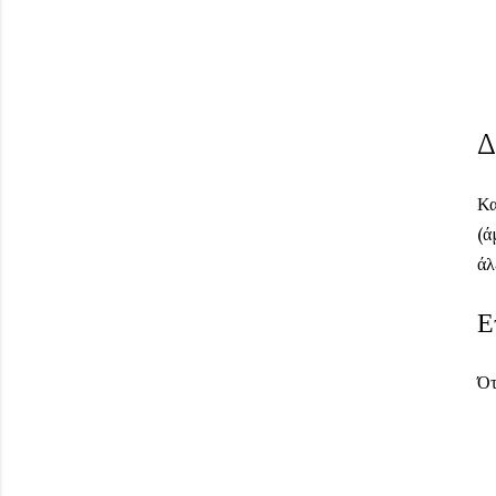
Δ
Κα
(ά
άλ
Ε
Ότ