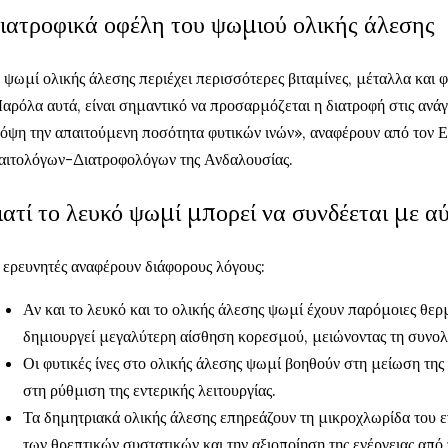
ιατροφικά οφέλη του ψωμιού ολικής άλεσης
 ψωμί ολικής άλεσης περιέχει περισσότερες βιταμίνες, μέταλλα και φυ
αρόλα αυτά, είναι σημαντικό να προσαρμόζεται η διατροφή στις ανά
όψη την απαιτούμενη ποσότητα φυτικών ινών», αναφέρουν από τον 
αιτολόγων-Διατροφολόγων της Ανδαλουσίας.
ιατί το λευκό ψωμί μπορεί να συνδέεται με 
 ερευνητές αναφέρουν διάφορους λόγους:
Αν και το λευκό και το ολικής άλεσης ψωμί έχουν παρόμοιες θερμ
δημιουργεί μεγαλύτερη αίσθηση κορεσμού, μειώνοντας τη συνο
Οι φυτικές ίνες στο ολικής άλεσης ψωμί βοηθούν στη μείωση της
στη ρύθμιση της εντερικής λειτουργίας.
Τα δημητριακά ολικής άλεσης επηρεάζουν τη μικροχλωρίδα του ε
των θρεπτικών συστατικών και την αξιοποίηση της ενέργειας από 