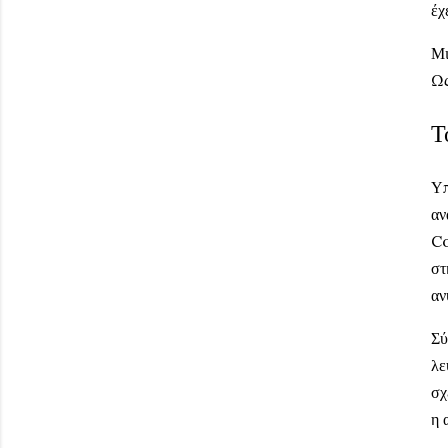
έχ
Μι
Ως
Τ
Υπ
αν
Co
στ
αν
Σύ
λε
σχ
η 