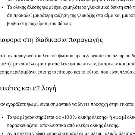
Το ολικής άλεσης ψωμί έχει χαμηλότερο γλυκαιμικό δείκτη από τ
ότι προκαλεί μικρότερη αύξηση της γλυκόζης στο αίμα και μικρότ
βοηθά στη διαχείριση του βάρους.
ιαφορά στη διαδικασία παραγωγής
τά την παραγωγή του λευκού ψωμιού, η επεξεργασία του αλευριού δ
μυλο), με αποτέλεσμα την απώλεια φυτικών ινών, βιταμινών και μετά
εσης περιλαμβάνει επίσης το πίτουρο και το φύτρο, που είναι πλούσι
τικέτες και επιλογή
αν αγοράζετε ψωμί, είναι σημαντικό να δίνετε προσοχή στην ετικέτα:
Το ψωμί χαρακτηρίζεται ως «100% ολικής άλεσης» ή «ψωμί ολι
παρασκευάζεται αποκλειστικά από αλεύρι ολικής άλεσης.
Αν η ετικέτα γράφει «παρασκευασμένο με αλεύρι ολικής άλεσης», 