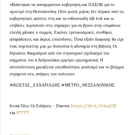
«Βιάστηκαν να πανηγυρίσουν κυβέρνηση και ΠΑΣΟΚ για το
«μ»ετρό στη Θεσσαλονίκη. Ούτε μισός μήνας δεν πέρασε από τις
κυβερνητικές φιέστες στη και τα ενθουσιώδη tik tok και οι
επιβάτες περπατούν στις σήραγγες για να βγουν στην επιφάνεια
επειδή χάλασε ο συρμός. Εικόνες τριτοκοσμικές, συνθήκες
απαράδεκτες και άκρως επικίνδυνες. Ποια έξοδο διαφυγής θα είχε
ένας συμπολίτης μας με δυσκόλια ή αδυναμία στη βάδιση; Οι
δηλώσεις θαυμασμού από τον στρατηγικό σχεδιασμό του
κόμματος του κ.Ανδρουλάκη εργείρει ερωτηματικά. Η
αντιπολίτευση χρειάζεται υπευθυνότητα, ρεαλισμό και το βλέμμα
στραμενο στις ανάγκες των πολιτών».
#ΚΩΣΤΑΣ_ΖΑΧΑΡΙΑΔΗΣ #ΜΕΤΡΟ_ΘΕΣΣΑΛΟΝΙΚΗΣ
from Όλες Οι Ειδήσεις - Dnews
https://ift.tt/D4auI3Z
via
IFTTT