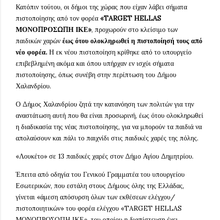
Κατόπιν τούτου, οι δήμοι της χώρας που είχαν λάβει σήματα
πιστοποίησης από τον φορέα
«TARGET HELLAS
ΜΟΝΟΠΡΟΣΩΠΗ ΙΚΕ»
, προχωρούν στο κλείσιμο των
παιδικών χαρών
έως ότου ολοκληρωθεί η πιστοποίησή τους από
νέο φορέα.
Η εκ νέου πιστοποίηση κρίθηκε από το υπουργείο
επιβεβλημένη ακόμα και όπου υπήρχαν εν ισχύι σήματα
πιστοποίησης, όπως συνέβη στην περίπτωση του Δήμου
Χαλανδρίου.
Ο Δήμος Χαλανδρίου ζητά την κατανόηση των πολιτών για την
αναστάτωση αυτή που θα είναι προσωρινή, έως ότου ολοκληρωθεί
η διαδικασία της νέας πιστοποίησης, για να μπορούν τα παιδιά να
απολαύσουν και πάλι το παιχνίδι στις παιδικές χαρές της πόλης.
«Λουκέτο» σε 13 παιδικές χαρές στον Δήμο Αγίου Δημητρίου.
Έπειτα από οδηγία του Γενικού Γραμματέα του υπουργείου
Εσωτερικών, που εστάλη στους Δήμους όλης της Ελλάδας,
γίνεται «άμεση απόσυρση όλων των εκθέσεων ελέγχου/
πιστοποιητικών» του φορέα ελέγχου «TARGET HELLAS
ΜΟΝΟΠΡΟΣΩΠΗ ΙΚΕ», του οποίου η διαπίστευση έχει