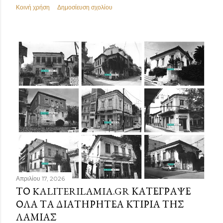
Κοινή χρήση
Δημοσίευση σχολίου
Απριλίου 17, 2026
ΤΟ KALITERILAMIA.GR ΚΑΤΈΓΡΑΨΕ
ΌΛΑ ΤΑ ΔΙΑΤΗΡΗΤΈΑ ΚΤΊΡΙΑ ΤΗΣ
ΛΑΜΊΑΣ