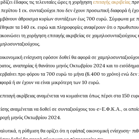
ρδίζει έδαφος τις τελευταίες ώρες η χορήγηση
επιταγής ακριβείας
πριν
 περίπου 1 εκ. συνταξιούχοι που δεν έχουν προσωπική διαφορά ή έχ
μβάνουν άθροισμα κυρίων συντάξεων έως 700 ευρώ. Σύμφωνα με 
έθηκαν τα 140 εκ. ευρώ και πληροφορίες αναφέρουν ότι ο πρωθυπο
ακοινώσει τη χορήγηση επιταγής ακριβείας σε χαμηλοσυνταξιούχους
μηλοσυνταξιούχους.
οικονομική ενίσχυση εφόσον δοθεί θα αφορά σε χαμηλοσυνταξιούχου
ρατος, αναπηρίας ή θανάτου μηνός Οκτωβρίου 2024 και το εισόδημα 
ερβαίνει προ φόρου τα 700 ευρώ το μήνα (8.400 το χρόνο) ενώ δεν
αφορά ή αν έχουν να είναι μικρότερη των 10 ευρώ.
επιταγή ακρίβειας αναμένεται να κυμαίνεται όπως πέρσι στα 150 ευρ
ίσης αναμένεται να δοθεί σε συνταξιούχους του e-Ε.Φ.Κ.Α., οι οποί
ροχή μηνός Οκτωβρίου 2024.
αλυτικά, η ρύθμιση θα ορίζει ότι η εφάπαξ οικονομική ενίσχυση- π
όσον δοθεί θα αφορά σύμφωνα με πληροφορίες σε: