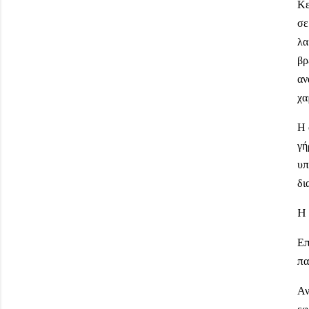
Κε
σε
λα
βρ
αν
χα
Η 
γή
υπ
δι
H 
Επ
πα
Αν
εφ