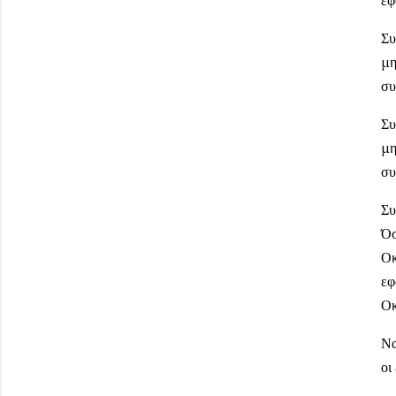
Συ
μη
συ
Συ
μη
συ
Συ
Όσ
Οκ
εφ
Οκ
Να
οι