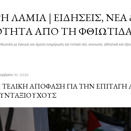
Μετάβαση στο κύριο περιεχόμενο
 ΛΑΜΊΑ | ΕΙΔΉΣΕΙΣ, ΝΈΑ
ΌΤΗΤΑ ΑΠΌ ΤΗ ΦΘΙΏΤΙΔ
θιώτιδα με έγκυρη και άμεση ενημέρωση για τοπικά νέα, κοινωνία, αθλητικά και εξελί
κεμβρίου 10, 2024
 ΤΕΛΙΚΉ ΑΠΌΦΑΣΗ ΓΙΑ ΤΗΝ ΕΠΙΤΑΓΉ 
ΥΝΤΑΞΙΟΎΧΟΥΣ