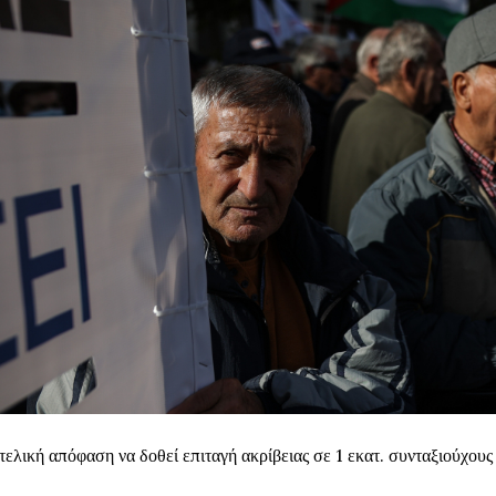
τελική απόφαση να δοθεί επιταγή ακρίβειας σε 1 εκατ. συνταξιούχους 