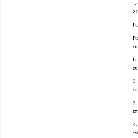
1.
20
Γι
Γι
ευ
Γι
ευ
2.
επ
3.
επ
4.
εν