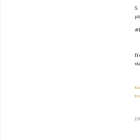
5.
μη
#
fr
vi
Κο
Ετι
ΣΧ