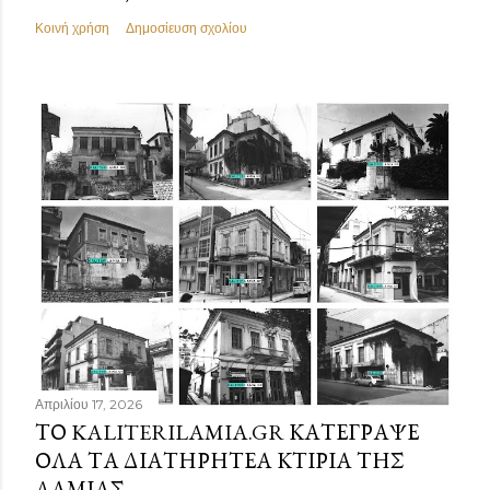
Κοινή χρήση
Δημοσίευση σχολίου
Απριλίου 17, 2026
ΤΟ KALITERILAMIA.GR ΚΑΤΈΓΡΑΨΕ
ΌΛΑ ΤΑ ΔΙΑΤΗΡΗΤΈΑ ΚΤΊΡΙΑ ΤΗΣ
ΛΑΜΊΑΣ