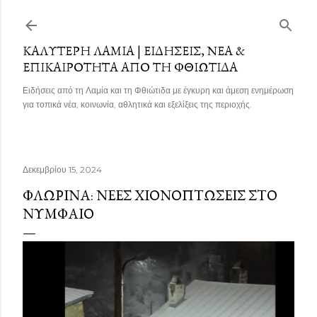
Μετάβαση στο κύριο περιεχόμενο
ΚΑΛΎΤΕΡΗ ΛΑΜΊΑ | ΕΙΔΉΣΕΙΣ, ΝΈΑ &
ΕΠΙΚΑΙΡΌΤΗΤΑ ΑΠΌ ΤΗ ΦΘΙΏΤΙΔΑ
Ειδήσεις από τη Λαμία και τη Φθιώτιδα με έγκυρη και άμεση ενημέρωση
για τοπικά νέα, κοινωνία, αθλητικά και εξελίξεις της περιοχής.
Δεκεμβρίου 15, 2024
ΦΛΏΡΙΝΑ: ΝΈΕΣ ΧΙΟΝΟΠΤΏΣΕΙΣ ΣΤΟ
ΝΥΜΦΑΊΟ