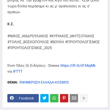
μοίρας να `ταν γραφτό» και λίγο πιο κάτω… «Σαν ξένοι
τώρα δίπλα περάσαμε κι ας μ' αγαπούσες κι ας σ'
αγαπώ».
Κ.Σ.
#ΝΙΚΟΣ_ΑΝΔΡΟΥΛΑΚΗΣ #ΚΥΡΙΑΚΟΣ_ΜΗΤΣΟΤΑΚΗΣ
#ΤΟΛΗΣ_ΒΟΣΚΟΠΟΥΛΟΣ #ΒΟΥΛΗ #ΠΡΟΥΠΟΛΟΓΙΣΜΟΣ
#ΠΡΟΥΠΟΛΟΓΙΣΜΟΣ_2025
from Όλες Οι Ειδήσεις - Dnews
https://ift.tt/d154qMk
via
IFTTT
ΘΕΜΑ:
ΕΝΗΜΕΡΩΣΗ ΕΛΛΑΔΑ-ΚΟΣΜΟΣ
Facebook