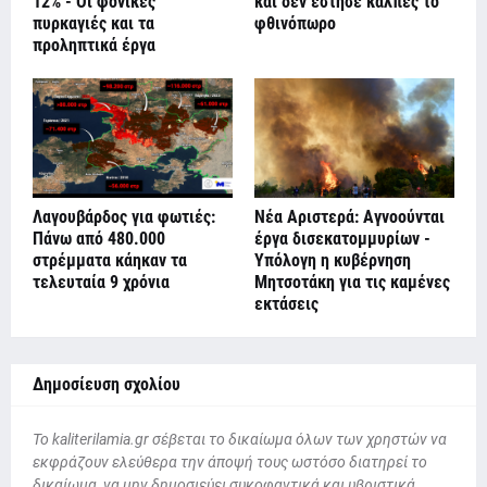
12% - Οι φονικές
και δεν έστησε κάλπες το
πυρκαγιές και τα
φθινόπωρο
προληπτικά έργα
Λαγουβάρδος για φωτιές:
Νέα Αριστερά: Αγνοούνται
Πάνω από 480.000
έργα δισεκατομμυρίων -
στρέμματα κάηκαν τα
Υπόλογη η κυβέρνηση
τελευταία 9 χρόνια
Μητσοτάκη για τις καμένες
εκτάσεις
Δημοσίευση σχολίου
To kaliterilamia.gr σέβεται το δικαίωμα όλων των χρηστών να
εκφράζουν ελεύθερα την άποψή τους ωστόσο διατηρεί το
δικαίωμα, να μην δημοσιεύει συκοφαντικά και υβριστικά