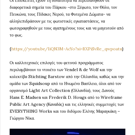
Οι επισκέπτες έχουν τη δυνατότητα να περιπλανηθούν σε
διαφορετικά σημεία του Πάρκου -στο Ξέφωτο, τον Θόλο, τον
Πευκώνα, τους Πίδακες Νερού, τα Φυτεμένα Δώματα- να
αλληλεπιδράσουν με τις φωτιστικές εγκαταστάσεις, να
φωτογραφηθούν με τους αγαπημένους τους και να μαγευτούν από
το φως.
{
https://youtu.be/IiQN3M-AcYo?si=BXPiSvRe_qwpoatu
}
Οι καλλιτεχνικές επιλογές του φετινού προγράμματος
περιλαμβάνουν το ντουέτο των Vendel & de Wolf και την
κολεκτίβα Stichting Barstow από την Ολλανδία, καθώς και την
ομάδα των Squidsoup από το Ηνωμένο Βασίλειο, όλοι από τον
οργανισμό Light Art Collection (Ολλανδία), τους Δανούς
Hans E. Madsen και Frederik D. Hougs από το Wireframe
Public Art Agency (Καναδάς) και τις ελληνικές συμμετοχές των
EVERYTHING Works και του διδύμου Ελένης Μαραγκάκη –
Γιώργου Νίκα.