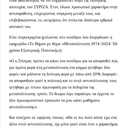
είναι ακατάλληλος να τον συμβουλεύει λόγω της εκλογικής
αποτυχίας του ΣΥΡΙΖΑ. Έτσι, έδωσε προσωπικό χαρακτήρα στην
αντιπαράθεση, επιχειρώντας σύγκριση μεταξύ τους, και
επιβεβαιώνοντας τις εκτιμήσεις ότι στέκεται ιδιαίτερα εχθρικά
απέναντί του.
Είπε συγκεκριμένα (μιλώντας στο συνέδριο που διοργάνωσε η
εφημερίδα «Το Βήμα» με θέμα: «Μεταπολίτευση 1974-2024: 50
χρόνια Εξωτερικής Πολιτικής»):
«Ο κ.Τσίπρας πρέπει να κάνει ένα συνέδριο για να αποφανθεί πώς
για πρώτη φορά στη μεταπολίτευση ένα κόμμα ηττήθηκε δύο
φορές-και μάλιστα τη δεύτερη φορά με πάνω από 20% διαφορά-,
να αποφανθούν γιατί η πολιτική και το στυλ αντιπολίτευσης τους
ηττήθηκε με τέτοιο πρωτοφανή για τα δεδομένα της
μεταπολίτευσης τρόπο. Το θεωρώ λίγο παράλογο, να έρχεται το
ίδιο πρωταγωνιστικό πρόσωπο να μου κάνει μαθήματα
αντιπολίτευσης».
Και συνέχισε σε υψηλούς τόνους: «Θα το πω πολύ απλά: έχω ένα
άλλο στυλ αντιπολίτευσης, όχι μόνο γιατί είναι έτσι ο χαρακτήρας