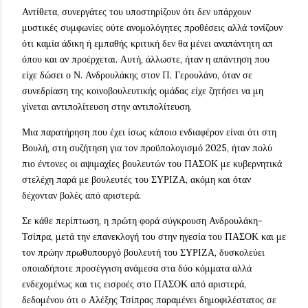
Αντίθετα, συνεργάτες του υποστηρίζουν ότι δεν υπάρχουν
μυστικές συμφωνίες ούτε ανομολόγητες προθέσεις αλλά τονίζουν
ότι καμία άδικη ή εμπαθής κριτική δεν θα μένει αναπάντητη απ
όπου και αν προέρχεται. Αυτή, άλλωστε, ήταν η απάντηση που
είχε δώσει ο Ν. Ανδρουλάκης στον Π. Γερουλάνο, όταν σε
συνεδρίαση της κοινοβουλευτικής ομάδας είχε ζητήσει να μη
γίνεται αντιπολίτευση στην αντιπολίτευση.
Μια παρατήρηση που έχει ίσως κάποιο ενδιαφέρον είναι ότι στη
Βουλή, στη συζήτηση για τον προϋπολογισμό 2025, ήταν πολύ
πιο έντονες οι αψιμαχίες βουλευτών του ΠΑΣΟΚ με κυβερνητικά
στελέχη παρά με βουλευτές του ΣΥΡΙΖΑ, ακόμη και όταν
δέχονταν βολές από αριστερά.
Σε κάθε περίπτωση, η πρώτη φορά σύγκρουση Ανδρουλάκη-
Τσίπρα, μετά την επανεκλογή του στην ηγεσία του ΠΑΣΟΚ και με
τον πρώην πρωθυπουργό βουλευτή του ΣΥΡΙΖΑ, δυσκολεύει
οποιαδήποτε προσέγγιση ανάμεσα στα δύο κόμματα αλλά
ενδεχομένως και τις εισροές στο ΠΑΣΟΚ από αριστερά,
δεδομένου ότι ο Αλέξης Τσίπρας παραμένει δημοφιλέστατος σε