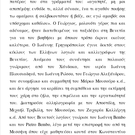
πατέρας του στα γράμματά του: «αγαπητέ, μη μοι
αποπέμψης ενθάδε τι, αλλά σύνασε, ίνα τι αγαθόν ποιήσης
τω ομαίμονι ή σαλβοκοντότον ή βάζε, οις εγώ αμοιβός σοι
υπόσχομαι καθόλου». Ο Γεώργιος, μολονότι γέρος πια και
αδύναμος, ήταν διατεθειμένος να ταξιδέψει στη Βενετία
για να τον βοηθήσει με όποιον τρόπο έκρινε εκείνος
καλύτερα. O Ιωάννης Γρηγορόπουλος έγινε δεκτός στους
κύκλους των Ελλήνων λογιών και καλλιγράφων της
Βενετίας. Ανάμεσα τους συνάντησε και παλαιούς
γνώριμους από τον Χάνδακα, τον ιερέα Ιωάννη
Πλουσιαδηνό, τον Ιωάννη Ρώσσο, τον Γεώργιο Αλεξάνδρου,
τον συνομήλικο και συμμαθητή του Μάρκο Μουσούρο κ.ά.,
και δεν άργησε να κερδίσει τη συμπάθεια και την εκτίμησή
τους χάρη στο ζήλο, την επιμέλεια και την εργατικότητά
του. Διατηρούσε αλληλογραφία με τον Αποστόλη, τον
Μιχαήλ Τριβώλη, τον Μουσούρο, τον Ζαχαρία Καλλέργη
κ.ά. Από τους Βενετούς λογίους γνώρισε τον Ιωάννη Bembo
και τον Pietro Bembo, λίγο μετά την επιστροφή του από τη
Μεσσήνη όπου είχε μαθητεύσει κοντά στον Κωνσταντίνο