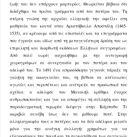
ζωής του δεν υπάρχουν μαρτυρίες. Θεωρείται βέβαιο ότι
διδάχθηκε τα πρώτα γράμματα από τον πατέρα του. Τη
στέρεη γνώση της αρχαίας ελληνικής την οφείλει στη
μαθητεία του κοντά στον Αριστόβουλο Αποστόλη (1465-
1535), αν κρίνουμε από τις επιστολές και τα επιγράμματα
που έγραψε και ιδίως από τη μεταγενέστερη δράση του ως
επιμελητή και διορθωτή εκδόσεων Ελλήνων συγγραφέων.
Από πολύ νωρίς ασχολήθηκε με την αντιγραφή
χειρογράφων σε συνεργασία με τον πατέρα και τον
αδελφό του. Το 1491 ένα απροσδόκητο γεγονός τάραξε τη
γαλήνη της οικογενείας του, τη βύθισε σε ατέλειωτες
αγωνίες και περιπέτειες και ανέτρεψε τα προσωπικά του
σχέδια: ο αδελφός του Μανουήλ κρίθηκε ένοχος
ανθρωποκτονίας και για να αποφύγει τη σύλληψη και την
παραδειγματική τιμωρία διέφυγε στην Κάρπαθο. Τι
ακριβώς συνέβη ίσως δεν το μάθουμε ποτέ. Στην
αλληλογραφία τους ο πατέρας και τα δύο αδέλφια μιλούν
μόνο για την ανάγκη συλλογής χρημάτων για να
εξαγοράσουν την ποινή και τη συγκατάθεση των συγγενών