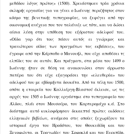
μεθόδου λόγος πρώτος» (1500). Χρειάστηκαν τρία χρόνια
σκληρής εργασίας για να γίνει ο Ιωάννης περιζήτητος στον
κόσμο της βενετικής τυπογραφίας, να ξεφύγει από την
οικονομική ανέχεια που τον ταλάνιζε ως τότε, και να δώσει
αίσια λύση στην υπόθεση του εξόριστου αδελφού του.
«Οίδα γαρ ότι τοις πάσιν αυτός ει γνώριμος και
τρανώτερον οίδας των πραγμάτων τας εκβάσεις», του
έγραφε από την Κάρπαθο ο Μανουήλ, που είχε αποθέσει τς
ελπίδες του σε αυτόν. Και πράγματι, στα μέσα του 1499 ο
Ιωάννης ήταν σε θέση να ανακοινώσει στον άρρωστο
πατέρα του ότι είχε εξαγοράσει την «ελευθερία» του
αδελφού του με εβδομήντα δουκάτα. Από τα τέλη του 1500,
οπότε η εταιρεία του Καλλιέργη-Βλαστού έκλεισε, ως τις
αρχές του 1505 ο Ιωάννης εργάστηκε στο τυπογραφείο του
Άλδου, πλάι στον Μουσούρο, τον Καρτερομάχο κ.ά. Στο
διάστημα αυτό κυκλοφόρησαν δεκαεπτά πρώτες εκδόσεις
ελληνικών βιβλίων, ανάμεσα στις οποίες ξεχωρίζουν τα
ιστορικά έργα του Ηροδότου, του Θουκυδίδη και του
Ξενοφώντα, οι Τραγωδίες του Σοφοκλή και του Ευριπίδη,