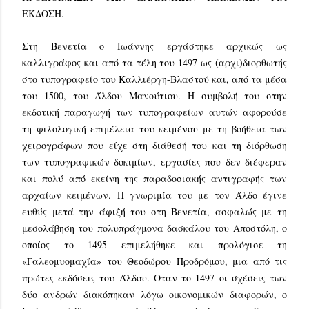
ΕΚΔΟΣΗ.
Στη Βενετία ο Ιωάννης εργάστηκε αρχικώς ως
καλλιγράφος και από τα τέλη του 1497 ως (αρχι)διορθωτής
στο τυπογραφείο του Καλλιέργη-Βλαστού και, από τα μέσα
του 1500, του Άλδου Μανούτιου. Η συμβολή του στην
εκδοτική παραγωγή των τυπογραφείων αυτών αφορούσε
τη φιλολογική επιμέλεια του κειμένου με τη βοήθεια των
χειρογράφων που είχε στη διάθεσή του και τη διόρθωση
των τυπογραφικών δοκιμίων, εργασίες που δεν διέφεραν
και πολύ από εκείνη της παραδοσιακής αντιγραφής των
αρχαίων κειμένων. Η γνωριμία του με τον Άλδο έγινε
ευθύς μετά την άφιξή του στη Βενετία, ασφαλώς με τη
μεσολάβηση του πολυπράγμονα δασκάλου του Αποστόλη, ο
οποίος το 1495 επιμελήθηκε και προλόγισε τη
«Γαλεομυομαχΐα» του Θεοδώρου Προδρόμου, μια από τις
πρώτες εκδόσεις του Άλδου. Οταν το 1497 οι σχέσεις των
δύο ανδρών διακόπηκαν λόγω οικονομικών διαφορών, ο