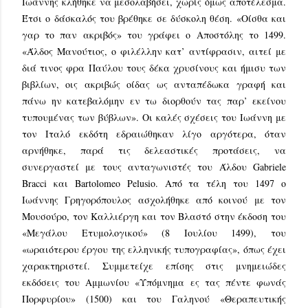
Ιωάννης κλήθηκε να μεσολαβήσει, χωρίς όμως αποτέλεσμα.
Έτσι ο δάσκαλός του βρέθηκε σε δύσκολη θέση. «Οίσθα και
γαρ το παν ακριβός» του γράφει ο Αποστόλης το 1499.
«Άλδος Μανούτιος, ο φιλέλλην κατ’ αντίφρασιν, αιτεί με
διά τινος φρα Παύλου τους δέκα χρυσίνους και ήμισυ των
βιβλίων, οις ακριβώς οίδας ως ανταπέδωκα γραφή και
πάνω ην κατεβαλόμην εν τω διορθούν τας παρ’ εκείνου
τυπουμένας των βύβλων». Οι καλές σχέσεις του Ιωάννη με
τον Ιταλό εκδότη εδραιώθηκαν λίγο αργότερα, όταν
αρνήθηκε, παρά τις δελεαστικές προτάσεις, να
συνεργαστεί με τους ανταγωνιστές του Άλδου Gabriele
Bracci και Bartolomeo Pelusio. Από τα τέλη του 1497 ο
Ιωάννης Γρηγορόπουλος ασχολήθηκε από κοινού με τον
Μουσούρο, τον Καλλιέργη και τον Βλαστό στην έκδοση του
«Μεγάλου Ετυμολογικού» (8 Ιουλίου 1499), του
«ωραιότερου έργου της ελληνικής τυπογραφίας», όπως έχει
χαρακτηριστεί. Συμμετείχε επίσης στις μνημειώδες
εκδόσεις του Αμμωνίου «Υπόμνημα ες τας πέντε φωνάς
Πορφυρίου» (1500) και του Γαληνού «Θεραπευτικής