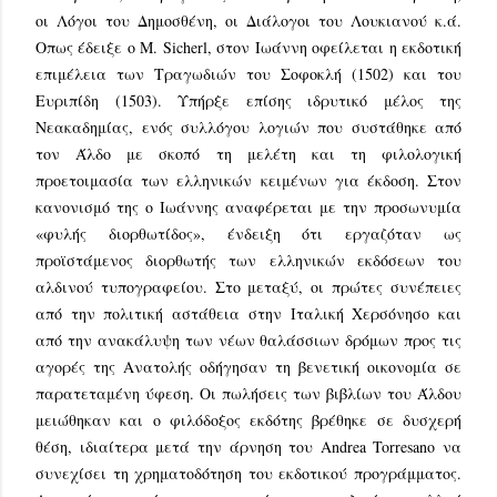
οι Λόγοι του Δημοσθένη, οι Διάλογοι του Λουκιανού κ.ά.
Οπως έδειξε ο Μ. Sicherl, στον Ιωάννη οφείλεται η εκδοτική
επιμέλεια των Τραγωδιών του Σοφοκλή (1502) και του
Ευριπίδη (1503). Υπήρξε επίσης ιδρυτικό μέλος της
Νεακαδημίας, ενός συλλόγου λογιών που συστάθηκε από
τον Άλδο με σκοπό τη μελέτη και τη φιλολογική
προετοιμασία των ελληνικών κειμένων για έκδοση. Στον
κανονισμό της ο Ιωάννης αναφέρεται με την προσωνυμία
«φυλής διορθωτίδος», ένδειξη ότι εργαζόταν ως
προϊστάμενος διορθωτής των ελληνικών εκδόσεων του
αλδινού τυπογραφείου. Στο μεταξύ, οι πρώτες συνέπειες
από την πολιτική αστάθεια στην Ιταλική Χερσόνησο και
από την ανακάλυψη των νέων θαλάσσιων δρόμων προς τις
αγορές της Ανατολής οδήγησαν τη βενετική οικονομία σε
παρατεταμένη ύφεση. Οι πωλήσεις των βιβλίων του Άλδου
μειώθηκαν και ο φιλόδοξος εκδότης βρέθηκε σε δυσχερή
θέση, ιδιαίτερα μετά την άρνηση του Andrea Torresano να
συνεχίσει τη χρηματοδότηση του εκδοτικού προγράμματος.