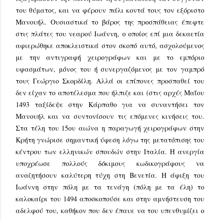
του θύματος, και να φέρουν πάλι κοντά τους τον εξόριστο
Μανουήλ. Ουσιαστικά το βάρος της προσπάθειας έπεφτε
στις πλάτες του νεαρού Ιωάννη, ο οποίος επί μια δεκαετία
αφιερώθηκε αποκλειστικά στον σκοπό αυτό, ασχολούμενος
με την αντιγραφή χειρογράφων και με το εμπόριο
υφασμάτων, μόνος του ή συνεργαζόμενος με τον γαμπρό
τους Γεώργιο Σκορδίλη. Αλλά οι επίπονες προσπαθεί του
δεν είχαν το αποτέλεσμα που ήλπιζε και (στις αρχές Μαΐου
1493 ταξίδεψε στην Κάρπαθο για να συναντήσει τον
Μανουήλ και να συντονίσουν τις επόμενες κινήσεις του.
Στα τέλη του 15ου αιώνα η παραγωγή χειρογράφων στην
Κρήτη γνώρισε σημαντική ύφεση λόγω της μετατόπισης του
κέντρου των ελληνικών σπουδών στην Ιταλία. Η ανεργία
υποχρέωσε πολλούς δόκιμους κωδικογράφους να
αναζητήσουν καλύτερη τύχη στη Βενετία. Η άφιξη του
Ιωάννη στην πόλη με τα τενάγη (πόλη με τα έλη) το
καλοκαίρι του 1494 αποσκοπούσε και στην αμνήστευση του
αδελφού του, καθήκον που δεν έπαυε να του υπενθυμίζει ο