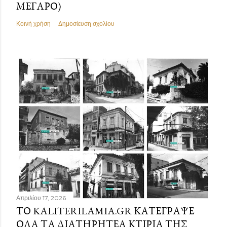
ΜΈΓΑΡΟ)
Κοινή χρήση
Δημοσίευση σχολίου
Απριλίου 17, 2026
ΤΟ KALITERILAMIA.GR ΚΑΤΈΓΡΑΨΕ
ΌΛΑ ΤΑ ΔΙΑΤΗΡΗΤΈΑ ΚΤΊΡΙΑ ΤΗΣ