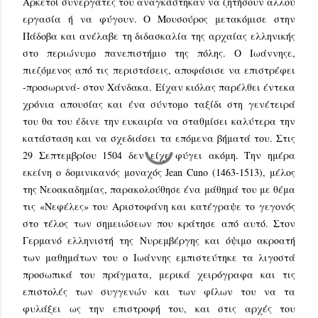
Αρκετοί συνεργάτες του αναγκάστηκαν να ζητήσουν αλλού
εργασία ή να φύγουν. Ο Μουσούρος μετακόμισε στην
Πάδοβα και ανέλαβε τη διδασκαλία της αρχαίας ελληνικής
στο περιώνυμο πανεπιστήμιο της πόλης. Ο Ιωάννηςε,
πιεζόμενος από τις περιστάσεις, αποφάσισε να επιστρέφει
-προσωρινά- στον Χάνδακα. Είχαν κιόλας παρέλθει έντεκα
χρόνια απουσίας και ένα σύντομο ταξίδι στη γενέτειρά
του θα του έδινε την ευκαιρία να σταθμίσει καλύτερα την
κατάσταση και να σχεδιάσει τα επόμενα βήματά του. Στις
29 Σεπτεμβρίου 1504 δεν είχε φύγει ακόμη. Την ημέρα
εκείνη ο δομινικανός μοναχός Jean Cuno (1463-1513), μέλος
της Νεοακαδημίας, παρακολούθησε ένα μάθημά του με θέμα
τις «Νεφέλες» του Αριστοφάνη και κατέγραψε το γεγονός
στο τέλος των σημειώσεων που κράτησε από αυτό. Στον
Γερμανό ελληνιστή της Νυρεμβέργης και όψιμο ακροατή
των μαθημάτων του ο Ιωάννης εμπιστεύτηκε τα λιγοστά
προσωπικά του πράγματα, μερικά χειρόγραφα και τις
επιστολές των συγγενών και των φίλων του να τα
φυλάξει ως την επιστροφή του, και στις αρχές του