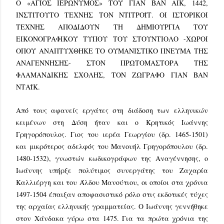
Ο «ΑΓΙΟΣ ΙΕΡΩΝΥΜΟΣ» ΤΟΥ ΓΙΑΝ ΒΑΝ ΑΙΚ, 1442,
ΙΝΣΤΙΤΟΥΤΟ ΤΕΧΝΗΣ ΤΟΝ ΝΤΙΤΡΟΪΤ. ΟΙ ΙΣΤΟΡΙΚΟΙ
ΤΕΧΝΗΣ ΑΠΟΔΙΔΟΥΝ ΤΗ ΔΗΜΙΟΥΡΓΙΑ ΤΟΥ
ΕΙΚΟΝΟΓΡΑΦΙΚΟΥ ΤΥΠΟΥ ΤΟΥ ΣΤΟΥΝΤΙΟΛΟ -ΧΩΡΟΙ
ΟΠΟΥ ΑΝΑΠΤΥΧΘΗΚΕ ΤΟ ΟΥΜΑΝΙΣΤΙΚΟ ΠΝΕΥΜΑ ΤΗΣ
ΑΝΑΓΕΝΝΗΣΗΣ- ΣΤΟΝ ΠΡΩΤΟΜΑΣΤΟΡΑ ΤΗΣ
ΦΛΑΜΑΝΔΙΚΗΣ ΣΧΟΛΗΣ, ΤΟΝ ΖΩΓΡΑΦΟ ΓΙΑΝ ΒΑΝ
ΝΤΑΪΚ.
Από τους αφανείς εργάτες στη διάδοση των ελληνικών
κειμένων στη Δύση ήταν και ο Κρητικός Ιωάννης
Γρηγορόπουλος. Γιος του ιερέα Γεωργίου (δρ. 1465-1501)
και μικρότερος αδελφός του Μανουήλ Γρηγορόπουλου (δρ.
1480-1532), γνωστών κωδικογράφων της Αναγέννησης, ο
Ιωάννης υπήρξε πολύτιμος συνεργάτης του Ζαχαρία
Καλλιέργη και του Άλδου Μανούτιου, οι οποίοι στα χρόνια
1497-1504 έπαιξαν αποφασιστικό ρόλο στις εκδοτικές τύχες
της αρχαίας ελληνικής γραμματείας. Ο Ιωάννης γεννήθηκε
στον Χάνδακα γύρω στα 1475. Για τα πρώτα χρόνια της