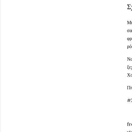
Σ
Μη
σα
φρ
ρό
Να
ξε
Χο
Π
#
fr
vi