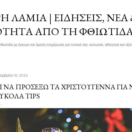
Μετάβαση στο κύριο περιεχόμενο
 ΛΑΜΊΑ | ΕΙΔΉΣΕΙΣ, ΝΈΑ
ΌΤΗΤΑ ΑΠΌ ΤΗ ΦΘΙΏΤΙΔ
θιώτιδα με έγκυρη και άμεση ενημέρωση για τοπικά νέα, κοινωνία, αθλητικά και εξελί
κεμβρίου 15, 2024
Ι ΝΑ ΠΡΟΣΈΞΩ ΤΑ ΧΡΙΣΤΟΎΓΕΝΝΑ ΓΙΑ
ΎΚΟΛΑ TIPS