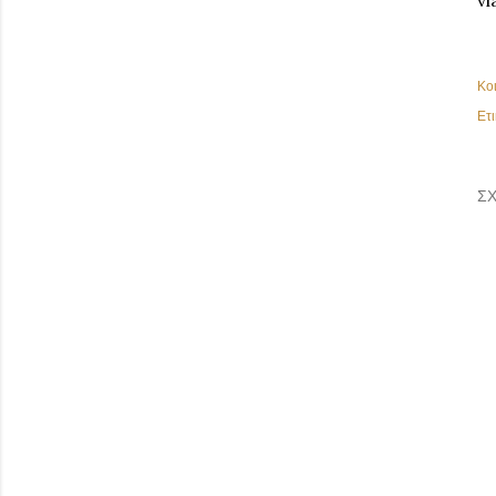
Κο
Ετι
ΣΧ