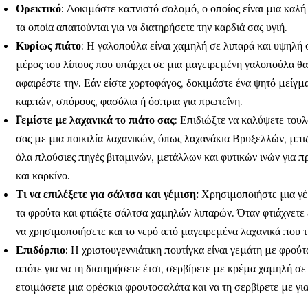
Ορεκτικό
: Δοκιμάστε καπνιστό σολομό, ο οποίος είναι μια καλ
τα οποία απαιτούνται για να διατηρήσετε την καρδιά σας υγιή.
Κυρίως
πιάτο
: Η γαλοπούλα είναι χαμηλή σε λιπαρά και υψηλή 
μέρος του λίπους που υπάρχει σε μια μαγειρεμένη γαλοπούλα θα
αφαιρέστε την. Εάν είστε χορτοφάγος, δοκιμάστε ένα ψητό μείγ
καρπών, σπόρους, φασόλια ή όσπρια για πρωτεΐνη.
Γεμίστε
με λαχανικά
το πιάτο
σας
: Επιδιώξτε να καλύψετε τουλ
σας με μια ποικιλία λαχανικών, όπως λαχανάκια Βρυξελλών, μπιζέ
όλα πλούσιες πηγές βιταμινών, μετάλλων και φυτικών ινών για 
και καρκίνο.
Τι να επιλέξετε για σάλτσα και γέμιση:
Χρησιμοποιήστε μια γέ
τα φρούτα και φτιάξτε σάλτσα χαμηλών λιπαρών. Όταν φτιάχνετε
να χρησιμοποιήσετε και το νερό από μαγειρεμένα λαχανικά που τυ
Επιδόρπιο
: Η χριστουγεννιάτικη πουτίγκα είναι γεμάτη με φρού
οπότε για να τη διατηρήσετε έτσι, σερβίρετε με κρέμα χαμηλή σε
ετοιμάσετε μια φρέσκια φρουτοσαλάτα και να τη σερβίρετε με για