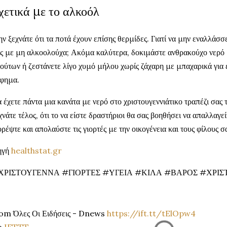
χετικά με το αλκοόλ
ν ξεχνάτε ότι τα ποτά έχουν επίσης θερμίδες. Γιατί να μην εναλλάσ
ς με μη αλκοολούχα; Ακόμα καλύτερα, δοκιμάστε ανθρακούχο νερό 
ούτων ή ζεστάνετε λίγο χυμό μήλου χωρίς ζάχαρη με μπαχαρικά για
φημα.
 έχετε πάντα μια κανάτα με νερό στο χριστουγεννιάτικο τραπέζι σας
χνάτε τέλος, ότι το να είστε δραστήριοι θα σας βοηθήσει να απαλλαγε
ρέψτε και απολαύστε τις γιορτές με την οικογένεια και τους φίλους σ
ηγή
healthstat.gr
ΧΡΙΣΤΟΥΓΕΝΝΑ #ΓΙΟΡΤΕΣ #ΥΓΕΙΑ #ΚΙΛΑ #ΒΑΡΟΣ #ΧΡΙΣ
om Όλες Οι Ειδήσεις - Dnews
https://ift.tt/tElOpw4
a
IFTTT