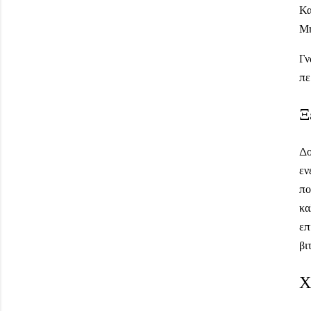
Κα
Μη
Γν
πε
Ξ
Δο
εν
πο
κα
επ
βι
Χ