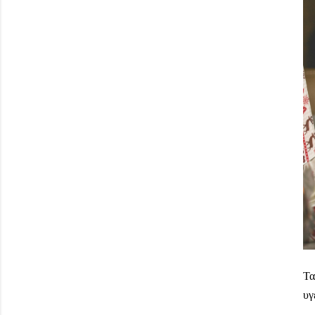
Τα
υγ