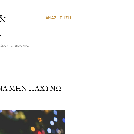
 &
ΑΝΑΖΉΤΗΣΗ
Α
ξεις της περιοχής.
 ΝΑ ΜΗΝ ΠΑΧΎΝΩ -