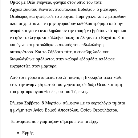
Όμως με Θεία ενέργεια, φάνηκε στον ύπνο του τότε
Αρχιεπισκόπου Κωνσταντινουπόλεως Ευδοξίου, ο μάρτυρας
Θεόδωρος και φανέρωσε το πράγμα. Παρήγγειλε να ενημερωθούν
όλοι οι χριστιανοί, να μην αγοράσουν καθόλου τρόφιμα από την
αγορά και για να αναπληρώσουν την τροφή να βράσουν σιτάρι και
να φάνε τα λεγόμενα κόλλυβα, όπως τα έλεγαν στα Ευχάϊτα. Ετσι
και έγινε και ματαιώθηκε ο σκοπός του ειδωλολάτρη
αυτοκράτορα. Και το Σάββατο τότε, ο ευσεβής λαός που
διαφυλάχθηκε αμόλυντος στην καθαρά εβδομάδα, απέδωσε
ευχαριστίες στον μάρτυρα.
Από τότε γύρω στα μέσα του Δ΄ αιώνα, η Εκκλησία τελεί κάθε
έτος την ανάμνηση αυτού του γεγονότος σε δόξα Θεού και τιμή
του μάρτυρα αγίου Θεοδώρου του Τήρωνος.
Σήμερα Σάββατο, 8 Μαρτίου, σύμφωνα με το εορτολόγιο τιμάται
η μνήμη των Αγίου Ερμού Αποστόλου, Οσίου Θεοφυλάκτου.
Τα ονόματα που γιορτάζουν σήμερα είναι τα εξής:
Ερμής,