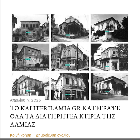
Απριλίου 17, 2026
ΤΟ KALITERILAMIA.GR ΚΑΤΈΓΡΑΨΕ
ΌΛΑ ΤΑ ΔΙΑΤΗΡΗΤΈΑ ΚΤΊΡΙΑ ΤΗΣ
ΛΑΜΊΑΣ
Κοινή χρήση
Δημοσίευση σχολίου