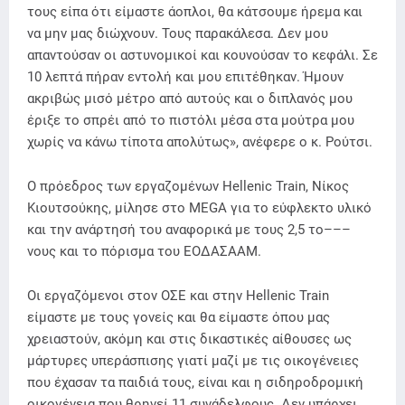
τους είπα ότι είμαστε άοπλοι, θα κάτσουμε ήρεμα και
να μην μας διώχνουν. Τους παρακάλεσα. Δεν μου
απαντούσαν οι αστυνομικοί και κουνούσαν το κεφάλι. Σε
10 λεπτά πήραν εντολή και μου επιτέθηκαν. Ήμουν
ακριβώς μισό μέτρο από αυτούς και ο διπλανός μου
έριξε το σπρέι από το πιστόλι μέσα στα μούτρα μου
χωρίς να κάνω τίποτα απολύτως», ανέφερε ο κ. Ρούτσι.
Ο πρόεδρος των εργαζομένων Hellenic Train, Νίκος
Κιουτσούκης, μίλησε στο MEGA για το εύφλεκτο υλικό
και την ανάρτησή του αναφορικά με τους 2,5 το–––
νους και το πόρισμα του ΕΟΔΑΣΑΑΜ.
Οι εργαζόμενοι στον ΟΣΕ και στην Hellenic Train
είμαστε με τους γονείς και θα είμαστε όπου μας
χρειαστούν, ακόμη και στις δικαστικές αίθουσες ως
μάρτυρες υπεράσπισης γιατί μαζί με τις οικογένειες
που έχασαν τα παιδιά τους, είναι και η σιδηροδρομική
οικογένεια που θρηνεί 11 συνάδελφους. Δεν υπάρχει