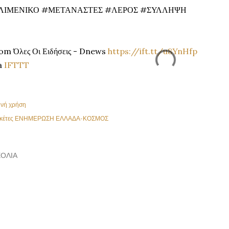
ΛΙΜΕΝΙΚΟ #ΜΕΤΑΝΑΣΤΕΣ #ΛΕΡΟΣ #ΣΥΛΛΗΨΗ
om Όλες Οι Ειδήσεις - Dnews
https://ift.tt/u8YnHfp
a
IFTTT
ινή χρήση
κέτες
ΕΝΗΜΕΡΩΣΗ ΕΛΛΑΔΑ-ΚΟΣΜΟΣ
ΌΛΙΑ