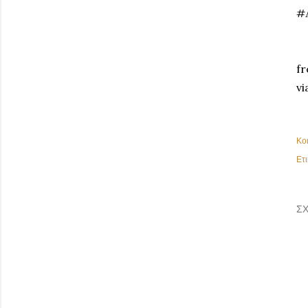
#
fr
vi
Κο
Ετι
ΣΧ