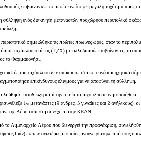
λοδαπούς επιβαίνοντες, το οποίο κινείτο με μεγάλη ταχύτητα προς τ
η σύλληψη ενός διακινητή μεταναστών προχώρησε περιπολικό σκάφ
ταδίωξη.
 περιστατικό σημειώθηκε τις πρώτες πρωινές ώρες, όταν το περιπολ
τόπισε ταχύπλοο σκάφος (Τ/Χ) με αλλοδαπούς επιβαίνοντες, το οποί
ος το Φαρμακονήσι.
χειριστής του ταχύπλοου δεν υπάκουσε στα φωτεινά και ηχητικά σήμα
αγματοποίησε επικίνδυνους ελιγμούς για να αποφύγει τη σύλληψη.
ολούθησε καταδίωξη κατά την οποία το ταχύπλοο ακινητοποιήθηκε. 
ρισυνέλεξε 14 μετανάστες (9 άνδρες, 3 γυναίκες και 2 ανήλικους), ο
μάνι της Λέρου και στη συνέχεια στην ΚΕΔΝ.
ό το Λιμεναρχείο Λέρου που διενεργεί την προανάκριση, συνελήφθ
πήκοος Ιράν) εκ των ανωτέρω, ο οποίος αναγνωρίστηκε από τους υπολ