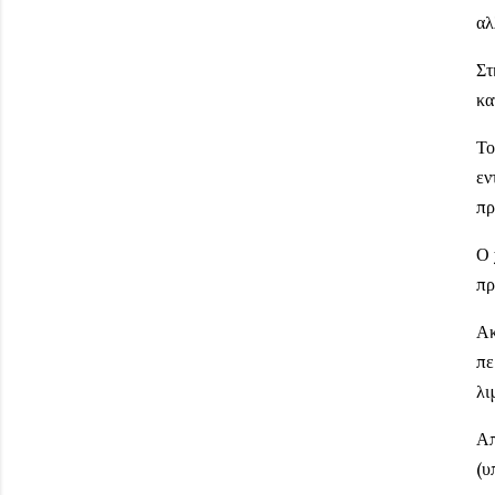
αλ
Στ
κα
Το
εν
πρ
Ο 
πρ
Ακ
πε
λι
Απ
(υ