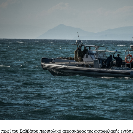
 πρωί του Σαββάτου περιπολικό αεροσκάφος της ακτοφυλακής εντόπ