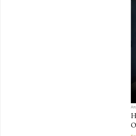
Απ
Η
Ο