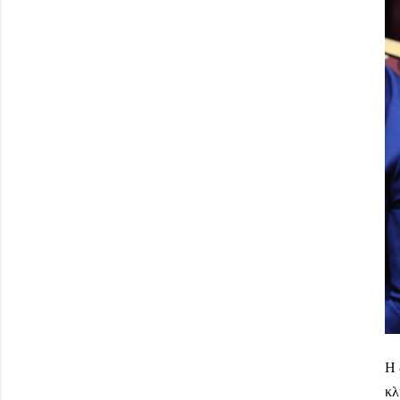
Η 
κλ