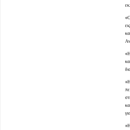
εκ
«Ο
ει
κα
Αν
«Η
κα
δι
»Η
πε
στ
κα
γι
»Η