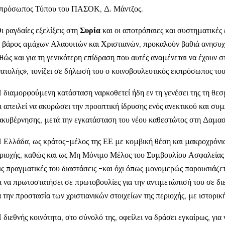
πρόσωπος Τύπου του ΠΑΣΟΚ, Δ. Μάντζος.
ι ραγδαίες εξελίξεις στη
Συρία
και οι αποτρόπαιες και συστηματικές 
ς βάρος αμάχων Αλαουιτών και Χριστιανών, προκαλούν βαθιά ανησυχία
θώς και για τη γενικότερη επίδραση που αυτές αναμένεται να έχουν 
ατολής», τονίζει σε δήλωσή του ο κοινοβουλευτικός εκπρόσωπος το
 διαμορφούμενη κατάσταση ναρκοθετεί ήδη εν τη γενέσει της τη θεσ
ι απειλεί να ακυρώσει την προοπτική ίδρυσης ενός ανεκτικού και σ
ακυβέρνησης, μετά την εγκατάσταση του νέου καθεστώτος στη Δαμα
 Ελλάδα, ως κράτος-μέλος της ΕΕ με κομβική θέση και μακροχρόνιο
ριοχής, καθώς και ως Μη Μόνιμο Μέλος του Συμβουλίου Ασφαλείας ο
ις πραγματικές του διαστάσεις -και όχι όπως μονομερώς παρουσιάζε
ι να πρωτοστατήσει σε πρωτοβουλίες για την αντιμετώπισή του σε δι
α την προστασία των χριστιανικών στοιχείων της περιοχής, με ιστορι
 διεθνής κοινότητα, στο σύνολό της, οφείλει να δράσει εγκαίρως, για