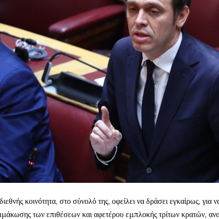
διεθνής κοινότητα, στο σύνολό της, οφείλει να δράσει εγκαίρως, για 
ιμάκωσης των επιθέσεων και αφετέρου εμπλοκής τρίτων κρατών, αν