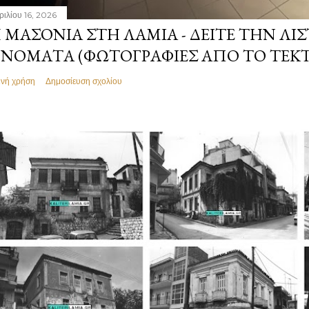
ριλίου 16, 2026
 ΜΑΣΟΝΊΑ ΣΤΗ ΛΑΜΊΑ - ΔΕΊΤΕ ΤΗΝ ΛΊΣ
ΝΌΜΑΤΑ (ΦΩΤΟΓΡΑΦΊΕΣ ΑΠΌ ΤΟ ΤΕΚ
ινή χρήση
Δημοσίευση σχολίου