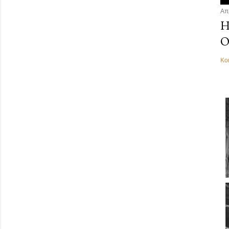
Απ
Η
Ο
Κο