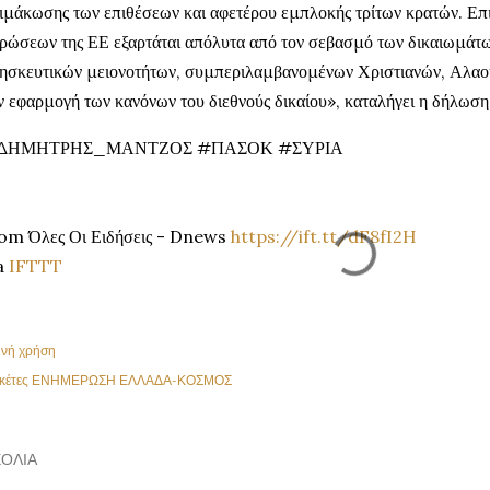
ιμάκωσης των επιθέσεων και αφετέρου εμπλοκής τρίτων κρατών. Επισ
ρώσεων της ΕΕ εξαρτάται απόλυτα από τον σεβασμό των δικαιωμάτω
ησκευτικών μειονοτήτων, συμπεριλαμβανομένων Χριστιανών, Αλαου
ν εφαρμογή των κανόνων του διεθνούς δικαίου», καταλήγει η δήλωση
ΔΗΜΗΤΡΗΣ_ΜΑΝΤΖΟΣ #ΠΑΣΟΚ #ΣΥΡΙΑ
om Όλες Οι Ειδήσεις - Dnews
https://ift.tt/dF8fI2H
a
IFTTT
ινή χρήση
κέτες
ΕΝΗΜΕΡΩΣΗ ΕΛΛΑΔΑ-ΚΟΣΜΟΣ
ΌΛΙΑ