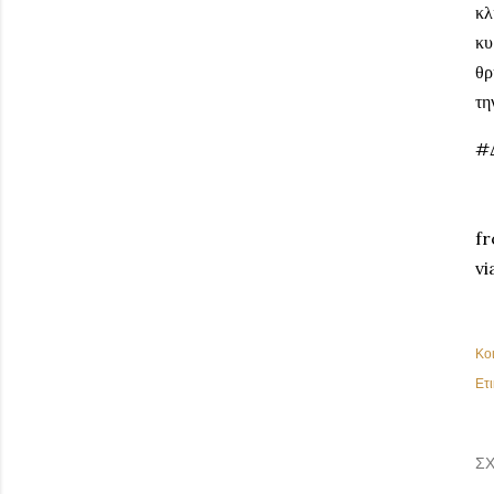
κλ
κυ
θρ
τη
#
fr
vi
Κο
Ετι
ΣΧ