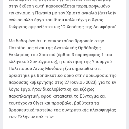
στην έκθεση αυτή παρουσιάζεται παραμορφωμένο
«εικόνισμα η Παναγία με τον Χριστό αγκαλιά (άτιτλο)»
ενώ σε άλλο έργο του ίδιου καλλιτέχνη ο Άγιος
Γεώργιος εμφανίζεται ως "O Χασάπης της Λεωφόρου".
Με δεδομένο ότι η επικρατούσα θρησκεία στην
Πατρίδα μας είναι της Ανατολικής Ορθόδοξης
Εκκλησίας του Χριστού (άρθρο 3 παράγραφος 1 του
ελληνικού Συντάγματος), η απάντηση της Υπουργού
Πολιτισμού Λίνας Μενδώνη (να σημειωθεί ότι
ορκίστηκε με θρησκευτικό όρκο στην ορκωμοσία της
παρούσας κυβέρνησης στις 27 Ιουνίου 2023), για το εν
λόγω έργο, ήταν δικολαβίστικη και εξόχως
παραπλανητική, αφού καταπατεί το Σύνταγμα και
ταυτόχρονα θίγει και προσβάλει βαθύτατα τα
θρησκευτικά πιστεύω της συντριπτικής πλειοψηφίας
των Ελλήνων πολιτών: