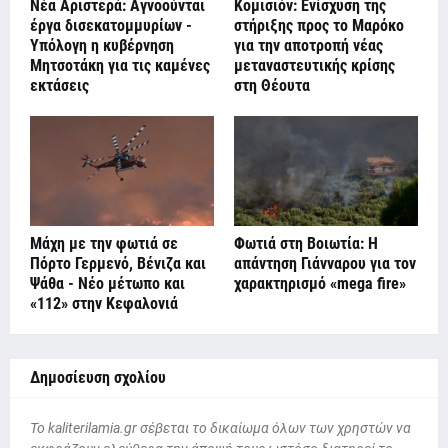
Νέα Αριστερά: Αγνοούνται
Κομισιόν: Ενίσχυση της
έργα δισεκατομμυρίων -
στήριξης προς το Μαρόκο
Υπόλογη η κυβέρνηση
για την αποτροπή νέας
Μητσοτάκη για τις καμένες
μεταναστευτικής κρίσης
εκτάσεις
στη Θέουτα
Μάχη με την φωτιά σε
Φωτιά στη Βοιωτία: Η
Πόρτο Γερμενό, Βένιζα και
απάντηση Γιάνναρου για τον
Ψάθα - Νέο μέτωπο και
χαρακτηρισμό «mega fire»
«112» στην Κεφαλονιά
Δημοσίευση σχολίου
To kaliterilamia.gr σέβεται το δικαίωμα όλων των χρηστών να