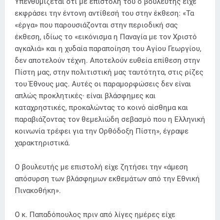
Υπενθυμίζεται ότι με επιστολή του ο βουλευτής είχε
εκφράσει την έντονη αντίθεσή του στην έκθεση: «Τα
«έργα» που παρουσιάζονται στην περιοδική σας
έκθεση, ιδίως το «εικόνισμα η Παναγία με τον Χριστό
αγκαλιά» και η χυδαία παραποίηση του Αγίου Γεωργίου,
δεν αποτελούν τέχνη. Αποτελούν ευθεία επίθεση στην
Πίστη μας, στην πολιτιστική μας ταυτότητα, στις ρίζες
του Έθνους μας. Αυτές οι παραμορφώσεις δεν είναι
απλώς προκλητικές· είναι βλάσφημες και
καταχρηστικές, προκαλώντας το κοινό αίσθημα και
παραβιάζοντας τον θεμελιώδη σεβασμό που η Ελληνική
κοινωνία τρέφει για την Ορθόδοξη Πίστη», έγραψε
χαρακτηριστικά.
Ο βουλευτής με επιστολή είχε ζητήσει την «άμεση
απόσυρση των βλάσφημων εκθεμάτων από την Εθνική
Πινακοθήκη».
Ο κ. Παπαδόπουλος πριν από λίγες ημέρες είχε