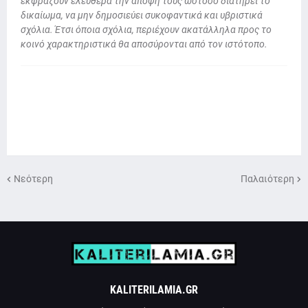
εκφράζουν ελεύθερα την άποψή τους ωστόσο διατηρεί το
δικαίωμα, να μην δημοσιεύει συκοφαντικά και υβριστικά
σχόλια. Έτσι όποια σχόλια, περιέχουν ακατάλληλα προς το
κοινό χαρακτηριστικά θα αποσύρονται από τον ιστότοπο.
Νεότερη
Παλαιότερη
KALITERILAMIA.GR