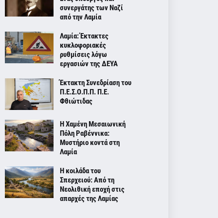
συνεργάτης των Ναζί
από την Λαμία
Λαμία: Έκτακτες
κυκλοφοριακές
ρυθμίσεις λόγω
εργασιών της ΔΕΥΑ
Έκτακτη Συνεδρίαση του
Π.Ε.Σ.Ο.Π.Π. Π.Ε.
Φθιώτιδας
Η Χαμένη Μεσαιωνική
Πόλη Ραβέννικα:
Μυστήριο κοντά στη
Λαμία
Η κοιλάδα του
Σπερχειού: Από τη
Νεολιθική εποχή στις
απαρχές της Λαμίας