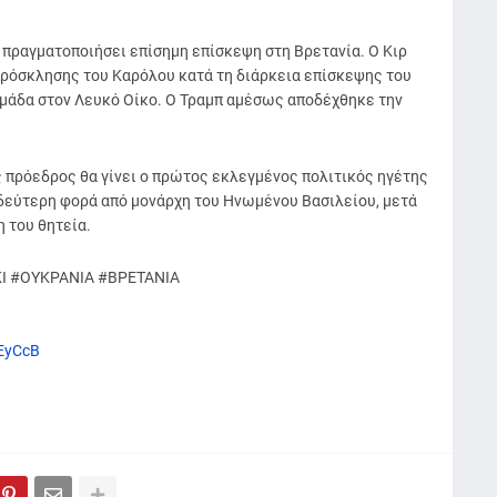
 πραγματοποιήσει επίσημη επίσκεψη στη Βρετανία. Ο Κιρ
ρόσκλησης του Καρόλου κατά τη διάρκεια επίσκεψης του
άδα στον Λευκό Οίκο. Ο Τραμπ αμέσως αποδέχθηκε την
ς πρόεδρος θα γίνει ο πρώτος εκλεγμένος πολιτικός ηγέτης
α δεύτερη φορά από μονάρχη του Ηνωμένου Βασιλείου, μετά
 του θητεία.
Ι #ΟΥΚΡΑΝΙΑ #ΒΡΕΤΑΝΙΑ
aEyCcB