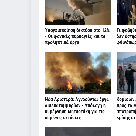
Υπογειοποίηση δικτύου στο 12%
Τι φοβήθ
- Οι φονικές πυρκαγιές και τα
δεν έστη
προληπτικά έργα
φθινόπω
Νέα Αριστερά: Αγνοούνται έργα
Κομισιόν:
δισεκατομμυρίων - Υπόλογη η
προς το Μ
κυβέρνηση Μητσοτάκη για τις
αποτροπή
καμένες εκτάσεις
κρίσης σ