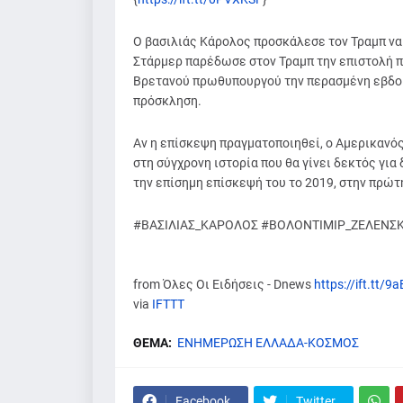
Ο βασιλιάς Κάρολος προσκάλεσε τον Τραμπ να
Στάρμερ παρέδωσε στον Τραμπ την επιστολή π
Βρετανού πρωθυπουργού την περασμένη εβδομ
πρόσκληση.
Αν η επίσκεψη πραγματοποιηθεί, ο Αμερικανό
στη σύγχρονη ιστορία που θα γίνει δεκτός γι
την επίσημη επίσκεψή του το 2019, στην πρώτη
#ΒΑΣΙΛΙΑΣ_ΚΑΡΟΛΟΣ #ΒΟΛΟΝΤΙΜΙΡ_ΖΕΛΕΝΣΚ
from Όλες Οι Ειδήσεις - Dnews
https://ift.tt/9
via
IFTTT
ΘΕΜΑ:
ΕΝΗΜΕΡΩΣΗ ΕΛΛΑΔΑ-ΚΟΣΜΟΣ
Facebook
Twitter