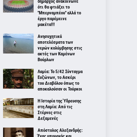
δήμαρχος ανακοίνωνε
ότι θα φτιάξει το
''Μπερναμπέου'' αλλά το
έργο παρέμεινε
μακέτα!!!
Ανησυχητικά
αποτελέσματα των
νερών κολύμβησης στις
ακτές των Καμένων
Βούρλων
Λαμία: Το 5/42 Σύνταγμα
Ευζώνων, το Ασκέρι
του Διαβόλου όπως το
αποκαλούσαν οι Τούρκοι
Η Ιστορία της Ύδρευσης
στη Λαμία: Από τις
Στέρνες στις
Δεξαμενές
Απόστολος Αλεξανδρής:
Ένας υπουργός και