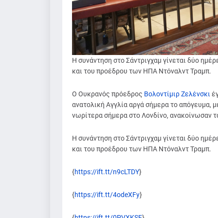
Η συνάντηση στο Σάντριγχαμ γίνεται δύο ημέρ
και του προέδρου των ΗΠΑ Ντόναλντ Τραμπ.
Ο Ουκρανός πρόεδρος
Βολοντίμιρ Ζελένσκι
έ
ανατολική Αγγλία αργά σήμερα το απόγευμα, μ
νωρίτερα σήμερα στο Λονδίνο, ανακοίνωσαν τ
Η συνάντηση στο Σάντριγχαμ γίνεται δύο ημέρ
και του προέδρου των ΗΠΑ Ντόναλντ Τραμπ.
{
https://ift.tt/n9cLTDY
}
{
https://ift.tt/4odeXFy
}
{
https://ift.tt/0PVXKSF
}