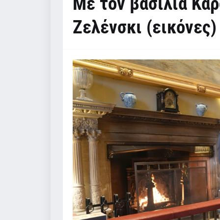
Με τον βασιλιά Κά
Ζελένσκι (εικόνες)