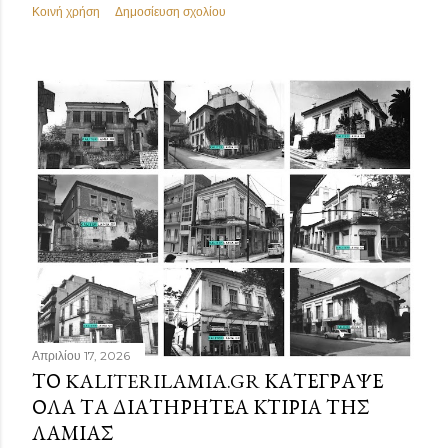
Κοινή χρήση
Δημοσίευση σχολίου
Απριλίου 17, 2026
ΤΟ KALITERILAMIA.GR ΚΑΤΈΓΡΑΨΕ
ΌΛΑ ΤΑ ΔΙΑΤΗΡΗΤΈΑ ΚΤΊΡΙΑ ΤΗΣ
ΛΑΜΊΑΣ