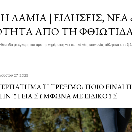
Μετάβαση στο κύριο περιεχόμενο
 ΛΑΜΊΑ | ΕΙΔΉΣΕΙΣ, ΝΈΑ
ΌΤΗΤΑ ΑΠΌ ΤΗ ΦΘΙΏΤΙΔ
θιώτιδα με έγκυρη και άμεση ενημέρωση για τοπικά νέα, κοινωνία, αθλητικά και εξελί
γούστου 27, 2025
ΕΡΠΆΤΗΜΑ Ή ΤΡΈΞΙΜΟ: ΠΟΙΟ ΕΊΝΑΙ ΠΙ
Ν ΥΓΕΊΑ ΣΎΜΦΩΝΑ ΜΕ ΕΙΔΙΚΟΎΣ