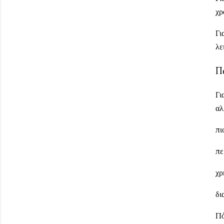
χρ
Γι
λε
Π
Γι
αλ
πι
πε
χρ
δι
Πό