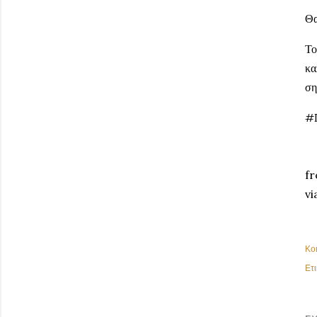
Θα
Το
κα
ση
#
fr
vi
Κο
Ετι