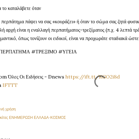
 το καταλάβετε όταν
 περπάτημα πάψει να σας «κουράζει» ή όταν το σώμα σας ζητά φυσι
λή αρχή είναι η εναλλαγή περπατήματος-τρεξίματος (π.χ. 4 λεπτά τρ
μαντικό, όπως τονίζουν οι ειδικοί, είναι να προχωράτε σταδιακά ώστ
ΠΕΡΠΑΤΗΜΑ #ΤΡΕΞΙΜΟ #ΥΓΕΙΑ
om Όλες Οι Ειδήσεις - Dnews
https://ift.tt/KGO2i8d
a
IFTTT
ινή χρήση
κέτες
ΕΝΗΜΕΡΩΣΗ ΕΛΛΑΔΑ-ΚΟΣΜΟΣ