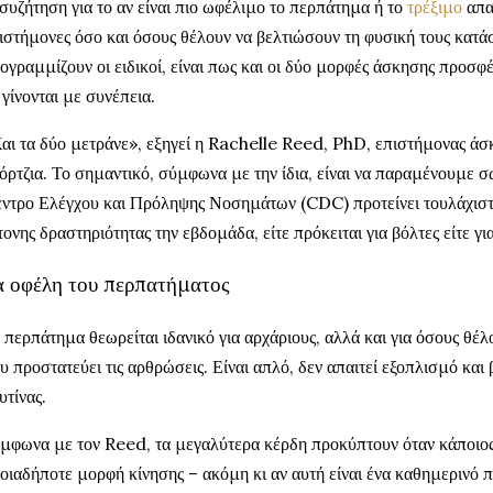
συζήτηση για το αν είναι πιο ωφέλιμο το περπάτημα ή το
τρέξιμο
απα
ιστήμονες όσο και όσους θέλουν να βελτιώσουν τη φυσική τους κατά
ογραμμίζουν οι ειδικοί, είναι πως και οι δύο μορφές άσκησης προσφ
 γίνονται με συνέπεια.
αι τα δύο μετράνε», εξηγεί η Rachelle Reed, PhD, επιστήμονας άσ
όρτζια. Το σημαντικό, σύμφωνα με την ίδια, είναι να παραμένουμε 
ντρο Ελέγχου και Πρόληψης Νοσημάτων (CDC) προτείνει τουλάχιστ
τονης δραστηριότητας την εβδομάδα, είτε πρόκειται για βόλτες είτε γ
α οφέλη του περπατήματος
 περπάτημα θεωρείται ιδανικό για αρχάριους, αλλά και για όσους θέ
υ προστατεύει τις αρθρώσεις. Είναι απλό, δεν απαιτεί εξοπλισμό και
υτίνας.
μφωνα με τον Reed, τα μεγαλύτερα κέρδη προκύπτουν όταν κάποιος
οιαδήποτε μορφή κίνησης – ακόμη κι αν αυτή είναι ένα καθημερινό 