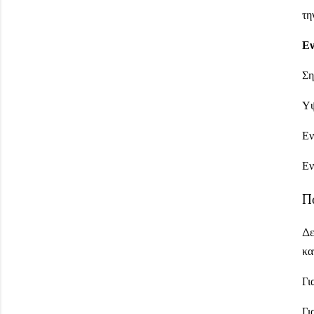
τη
Εν
Ση
Υψ
Εν
Εν
Πο
Δε
κα
Γι
Γι