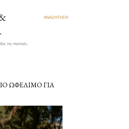
 &
ΑΝΑΖΉΤΗΣΗ
Α
ξεις της περιοχής.
Ο ΩΦΈΛΙΜΟ ΓΙΑ Τ