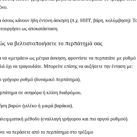
όνο.
α όσους κάνουν ήδη έντονη άσκηση (π.χ. HIIT, βάρη, κολύμβηση): 
ιτουργήσει ως αποκατάσταση.
ώς να βελτιστοποιήσετε το περπάτημά σας
α να «μετράει» ως μέτρια άσκηση, φροντίστε να περπατάτε με ρυθμό 
λά όχι να τραγουδάτε. Μπορείτε επίσης να αυξήσετε την ένταση με:
ο γρήγορο ρυθμό (δυναμικό περπάτημα),
ρπάτημα σε ανηφόρα ή κλίση διαδρόμου,
ήση βαρών (γιλέκο ή μικρά βαράκια),
αλειμματική μέθοδο (εναλλαγή γρήγορου και πιο αργού ρυθμού).
τε να περάσετε από το περπάτημα στο τρέξιμο