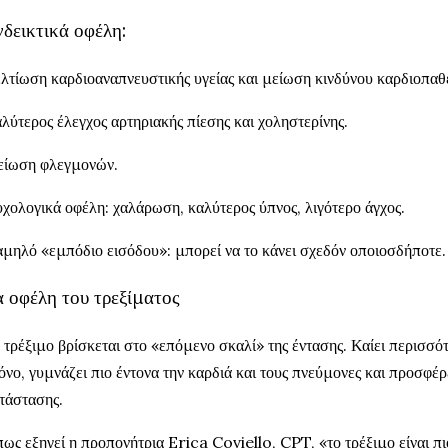
δεικτικά οφέλη:
λτίωση καρδιοαναπνευστικής υγείας και μείωση κινδύνου καρδιοπαθ
λύτερος έλεγχος αρτηριακής πίεσης και χοληστερίνης.
ίωση φλεγμονών.
χολογικά οφέλη: χαλάρωση, καλύτερος ύπνος, λιγότερο άγχος.
μηλό «εμπόδιο εισόδου»: μπορεί να το κάνει σχεδόν οποιοσδήποτε.
α οφέλη του τρεξίματος
 τρέξιμο βρίσκεται στο «επόμενο σκαλί» της έντασης. Καίει περισσό
όνο, γυμνάζει πιο έντονα την καρδιά και τους πνεύμονες και προσφέ
τάστασης.
ως εξηγεί η προπονήτρια Erica Coviello, CPT, «το τρέξιμο είναι π