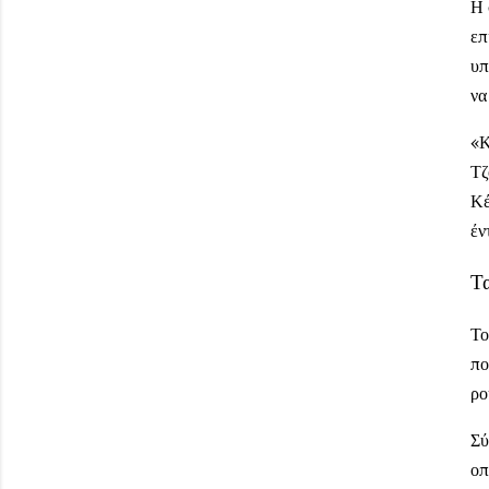
Η 
επ
υπ
να
«Κ
Τζ
Κέ
έν
Τ
Το
πο
ρο
Σύ
οπ