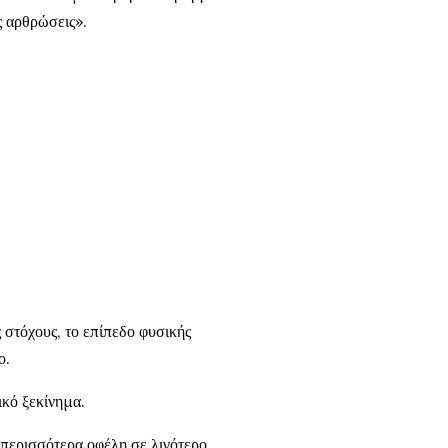
ς αρθρώσεις».
 στόχους, το επίπεδο φυσικής
ο.
ικό ξεκίνημα.
 περισσότερα οφέλη σε λιγότερο