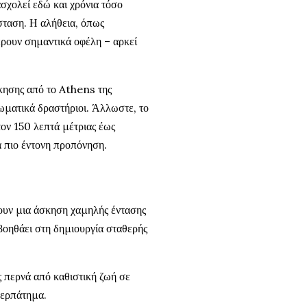
σχολεί εδώ και χρόνια τόσο
σταση. Η αλήθεια, όπως
έρουν σημαντικά οφέλη – αρκεί
κησης από το Athens της
σωματικά δραστήριοι. Άλλωστε, το
ον 150 λεπτά μέτριας έως
ια πιο έντονη προπόνηση.
λουν μια άσκηση χαμηλής έντασης
 βοηθάει στη δημιουργία σταθερής
 περνά από καθιστική ζωή σε
περπάτημα.