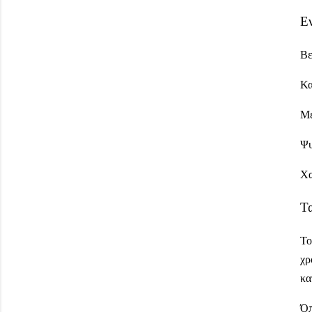
Εν
Βε
Κα
Με
Ψυ
Χα
Τ
Το
χρ
κα
Όπ