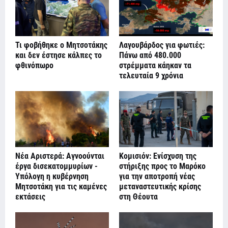
Τι φοβήθηκε ο Μητσοτάκης
Λαγουβάρδος για φωτιές:
και δεν έστησε κάλπες το
Πάνω από 480.000
φθινόπωρο
στρέμματα κάηκαν τα
τελευταία 9 χρόνια
Νέα Αριστερά: Αγνοούνται
Κομισιόν: Ενίσχυση της
έργα δισεκατομμυρίων -
στήριξης προς το Μαρόκο
Υπόλογη η κυβέρνηση
για την αποτροπή νέας
Μητσοτάκη για τις καμένες
μεταναστευτικής κρίσης
εκτάσεις
στη Θέουτα