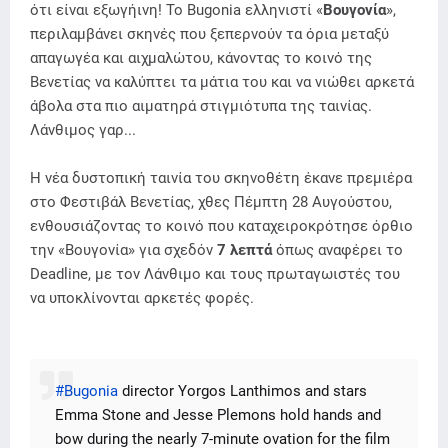
ότι είναι εξωγήινη! Το Bugonia ελληνιστί «
Βουγονία
»,
περιλαμβάνει σκηνές που ξεπερνούν τα όρια μεταξύ
απαγωγέα και αιχμαλώτου, κάνοντας το κοινό της
Βενετίας να καλύπτει τα μάτια του και να νιώθει αρκετά
άβολα στα πιο αιματηρά στιγμιότυπα της ταινίας.
Λάνθιμος γαρ...
Η νέα δυστοπική ταινία του σκηνοθέτη έκανε πρεμιέρα
στο Φεστιβάλ Βενετίας, χθες Πέμπτη 28 Αυγούστου,
ενθουσιάζοντας το κοινό που καταχειροκρότησε όρθιο
την «Βουγονία» για σχεδόν
7
λεπτά
όπως αναφέρει το
Deadline, με τον Λάνθιμο και τους πρωταγωιστές του
να υποκλίνονται αρκετές φορές.
#Bugonia
director Yorgos Lanthimos and stars
Emma Stone and Jesse Plemons hold hands and
bow during the nearly 7-minute ovation for the film