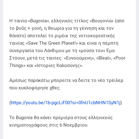
Η ταινία «Bugonia», ελληνικός τίτλος «Βουγονία» (από
το βοῦς + γονή, η θεωρία για τη γέννηση και τον
θάνατο) αποτελεί το ριμέικ της νοτιοκορεατικής
ταινίας «Save The Green Planet!» και είναι η πέμπτη
συνεργασία του Λάνθιμου με τη «μούσα του» Έμα
Στόουν, μετά τις ταινίες: «Ευνοούμενη», «Bleat», «Poor
Things» και «Ιστορίες Καλοσύνης».
Αμέσως παρακάτω μπορείτε να δείτε το νέο τρέιλερ
που κυκλοφόρησε χθες.
{
https://youtu.be/1b-pgcLiF00?si=0fnU1cbNHN1SyN1j
}
Το Bugonia θα κάνει πρεμιέρα στους ελληνικούς
κινηματογράφους στις 6 Νοεμβρίου.