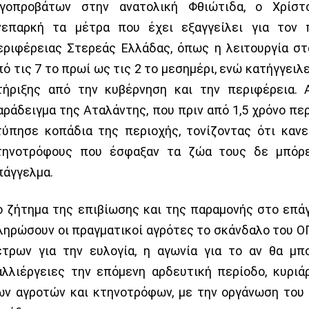
ιγοπροβάτων στην ανατολική Φθιώτιδα, ο Χρίστ
νεπαρκή τα μέτρα που έχει εξαγγείλει για τον 
εριφέρειας Στερεάς Ελλάδας, όπως η λειτουργία σ
πό τις 7 το πρωί ως τις 2 το μεσημέρι, ενώ κατήγγειλ
τήριξης από την κυβέρνηση και την περιφέρεια. 
αράδειγμα της Αταλάντης, που πριν από 1,5 χρόνο πε
τύπησε κοπάδια της περιοχής, τονίζοντας ότι κανε
τηνοτρόφους που έσφαξαν τα ζώα τους δε μπόρε
πάγγελμα.
ο ζήτημα της επιβίωσης και της παραμονής στο επάγ
ληρώσουν οι πραγματικοί αγρότες το σκάνδαλο του Ο
έτρων για την ευλογία, η αγωνία για το αν θα μπ
αλλιέργειες την επόμενη αρδευτική περίοδο, κυριά
ων αγροτών και κτηνοτρόφων, με την οργάνωση του 