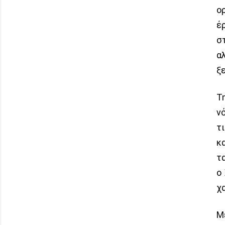
ο
έ
σ
α
ξ
Τ
ν
τ
κ
τ
ο
χ
Μ