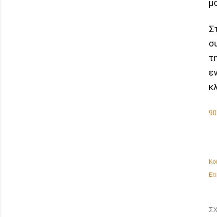
μ
Σ
σ
τ
ε
κ
90
Κο
Ετι
ΣΧ