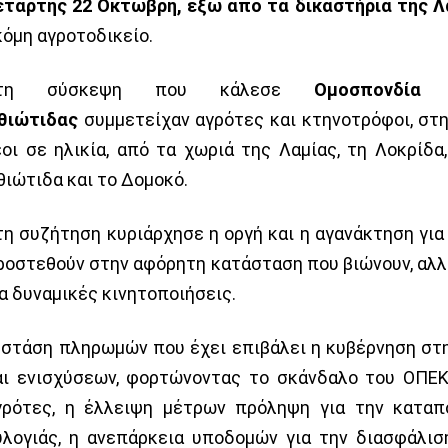
ετάρτης 22 Οκτώβρη, έξω από τα δικαστήρια της Λ
κόμη αγροτοδικείο.
τη σύσκεψη που κάλεσε
Ομοσπονδία 
θιώτιδας
συμμετείχαν αγρότες και κτηνοτρόφοι, στ
έοι σε ηλικία, από τα χωριά της Λαμίας, τη Λοκρίδα
θιώτιδα και το Δομοκό.
τη συζήτηση κυριάρχησε η οργή και η αγανάκτηση για
ροστεθούν στην αφόρητη κατάσταση που βιώνουν, αλλ
ια δυναμικές κινητοποιήσεις.
 στάση πληρωμών που έχει επιβάλει η κυβέρνηση στ
αι ενισχύσεων, φορτώνοντας το σκάνδαλο του ΟΠΕ
γρότες, η έλλειψη μέτρων πρόληψη για την καταπ
υλογιάς, η ανεπάρκεια υποδομών για την διασφάλισ