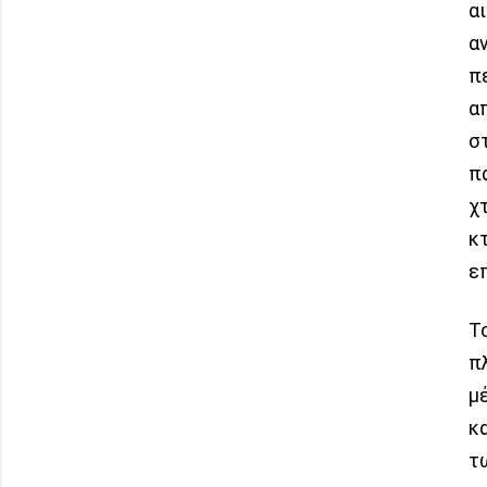
α
α
π
α
σ
π
χ
κ
ε
Τ
π
μ
κ
τ