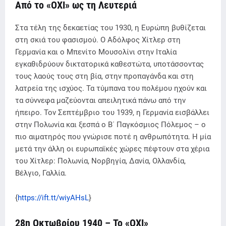
Από το «ΟΧΙ» ως τη Λευτεριά
Στα τέλη της δεκαετίας του 1930, η Ευρώπη βυθίζεται
στη σκιά του φασισμού. Ο Αδόλφος Χίτλερ στη
Γερμανία και ο Μπενίτο Μουσολίνι στην Ιταλία
εγκαθιδρύουν δικτατορικά καθεστώτα, υποτάσσοντας
τους λαούς τους στη βία, στην προπαγάνδα και στη
λατρεία της ισχύος. Τα τύμπανα του πολέμου ηχούν και
τα σύννεφα μαζεύονται απειλητικά πάνω από την
ήπειρο. Τον Σεπτέμβριο του 1939, η Γερμανία εισβάλλει
στην Πολωνία και ξεσπά ο Β΄ Παγκόσμιος Πόλεμος – ο
πιο αιματηρός που γνώρισε ποτέ η ανθρωπότητα. Η μία
μετά την άλλη οι ευρωπαϊκές χώρες πέφτουν στα χέρια
του Χίτλερ: Πολωνία, Νορβηγία, Δανία, Ολλανδία,
Βέλγιο, Γαλλία.
{
https://ift.tt/wiyAHsL
}
28η Οκτωβρίου 1940 – Το «ΟΧΙ»