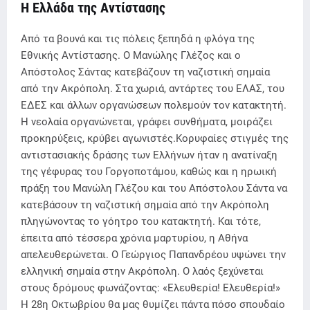
Η Ελλάδα της Αντίστασης
Από τα βουνά και τις πόλεις ξεπηδά η φλόγα της
Εθνικής Αντίστασης. Ο Μανώλης Γλέζος και ο
Απόστολος Σάντας κατεβάζουν τη ναζιστική σημαία
από την Ακρόπολη. Στα χωριά, αντάρτες του ΕΛΑΣ, του
ΕΔΕΣ και άλλων οργανώσεων πολεμούν τον κατακτητή.
Η νεολαία οργανώνεται, γράφει συνθήματα, μοιράζει
προκηρύξεις, κρύβει αγωνιστές.Κορυφαίες στιγμές της
αντιστασιακής δράσης των Ελλήνων ήταν η ανατίναξη
της γέφυρας του Γοργοποτάμου, καθώς και η ηρωική
πράξη του Μανώλη Γλέζου και του Απόστολου Σάντα να
κατεβάσουν τη ναζιστική σημαία από την Ακρόπολη
πληγώνοντας το γόητρο του κατακτητή. Και τότε,
έπειτα από τέσσερα χρόνια μαρτυρίου, η Αθήνα
απελευθερώνεται. Ο Γεώργιος Παπανδρέου υψώνει την
ελληνική σημαία στην Ακρόπολη. Ο λαός ξεχύνεται
στους δρόμους φωνάζοντας: «Ελευθερία! Ελευθερία!»
Η 28η Οκτωβρίου θα μας θυμίζει πάντα πόσο σπουδαίο