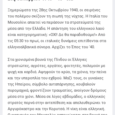
Ξημερώματα της 28ης Οκτωβρίου 1940, οι σειρήνες
του πολέμου σκίζουν τη σιωπή της νύχτας. Η Ιταλία του
Μουσολίνι απαιτεί να περάσουν τα στρατεύματά της
μέσα από την Ελλάδα. Η απάντηση του ελληνικού λαού
είναι κατηγορηματική: «ΟΧΙ! Δε θα παραδοθούμε!» Από
τις 05:30 το πρωί, οι ιταλικές δυνάμεις επιτίθενται στα
ελληνοαλβανικά σύνορα. Αρχίζει το Έπος του '40.
Στα χιονισμένα βουνά της Πίνδου οι Έλληνες
στρατιώτες, αγρότες, εργάτες, φοιτητές, πολεμούν με
ψυχή και καρδιά. Αψηφούν το κρύο, τα χιόνια, την πείνα
και την υπεροπλία του εχθρού. Μαζί τους, οι γυναίκες
της Ηπείρου, σύμβολο αυταπάρνησης, κουβαλούν
πυρομαχικά, φροντίζουν τραυματίες, ανοίγουν δρόμους
μέσα στο χιόνι. Μέσα σε λίγες εβδομάδες, ο ελληνικός
στρατός περνά στην αντεπίθεση και απελευθερώνει το
Αργυρόκαστρο και την Κορυτσά. Η νίκη είναι ελληνική.
Ο φασισμός του Μουσολίνι ταπεινώνεται στα βουνά της