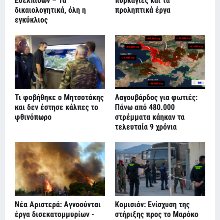
Ευελπίδων – Τα
πυρκαγιές και τα
δικαιολογητικά, όλη η
προληπτικά έργα
εγκύκλιος
Τι φοβήθηκε ο Μητσοτάκης
Λαγουβάρδος για φωτιές:
και δεν έστησε κάλπες το
Πάνω από 480.000
φθινόπωρο
στρέμματα κάηκαν τα
τελευταία 9 χρόνια
Νέα Αριστερά: Αγνοούνται
Κομισιόν: Ενίσχυση της
έργα δισεκατομμυρίων -
στήριξης προς το Μαρόκο