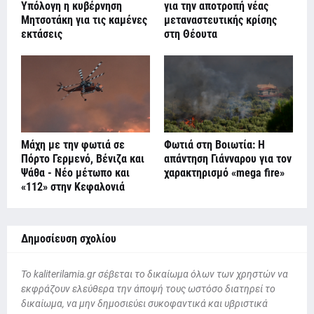
Υπόλογη η κυβέρνηση
για την αποτροπή νέας
Μητσοτάκη για τις καμένες
μεταναστευτικής κρίσης
εκτάσεις
στη Θέουτα
Μάχη με την φωτιά σε
Φωτιά στη Βοιωτία: Η
Πόρτο Γερμενό, Βένιζα και
απάντηση Γιάνναρου για τον
Ψάθα - Νέο μέτωπο και
χαρακτηρισμό «mega fire»
«112» στην Κεφαλονιά
Δημοσίευση σχολίου
To kaliterilamia.gr σέβεται το δικαίωμα όλων των χρηστών να
εκφράζουν ελεύθερα την άποψή τους ωστόσο διατηρεί το
δικαίωμα, να μην δημοσιεύει συκοφαντικά και υβριστικά