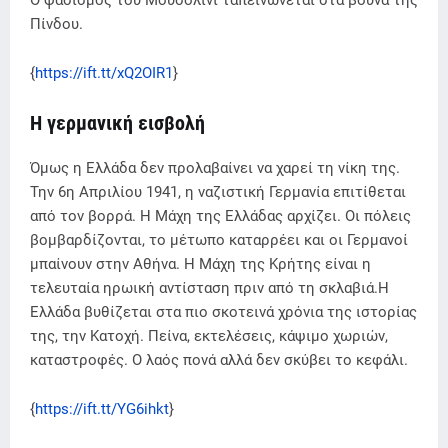
Πίνδου.
{
https://ift.tt/xQ2OIR1
}
Η γερμανική εισβολή
Όμως η Ελλάδα δεν προλαβαίνει να χαρεί τη νίκη της.
Την 6η Απριλίου 1941, η ναζιστική Γερμανία επιτίθεται
από τον βορρά. Η Μάχη της Ελλάδας αρχίζει. Οι πόλεις
βομβαρδίζονται, το μέτωπο καταρρέει και οι Γερμανοί
μπαίνουν στην Αθήνα. Η Μάχη της Κρήτης είναι η
τελευταία ηρωική αντίσταση πριν από τη σκλαβιά.Η
Ελλάδα βυθίζεται στα πιο σκοτεινά χρόνια της ιστορίας
της, την Κατοχή. Πείνα, εκτελέσεις, κάψιμο χωριών,
καταστροφές. Ο λαός πονά αλλά δεν σκύβει το κεφάλι.
{
https://ift.tt/YG6ihkt
}