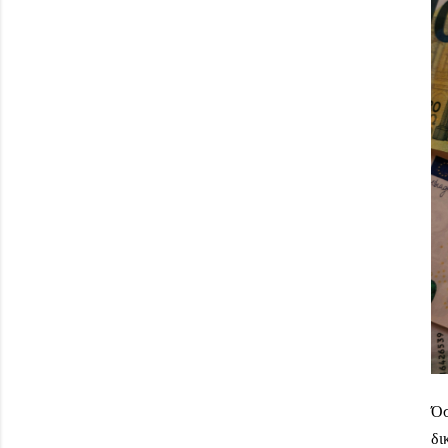
Όσ
δι