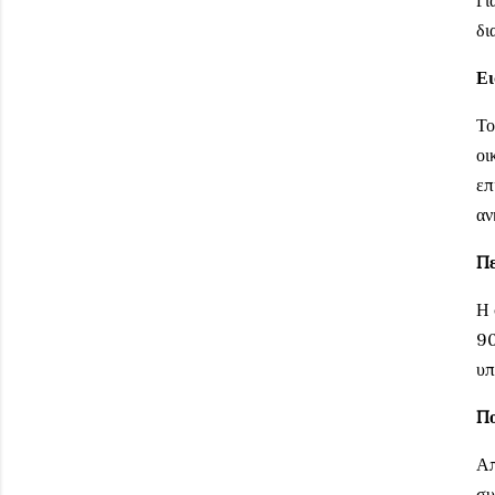
δι
Ει
Το
οι
επ
αν
Πε
Η 
90
υπ
Πο
Απ
συ