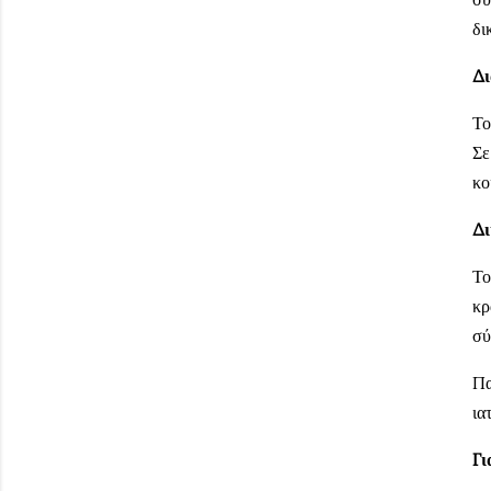
δι
Δι
Το
Σε
κο
Δι
Το
κρ
σύ
Πα
ια
Γι