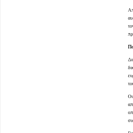
Απ
αυ
το
πρ
Πο
Δι
δι
ευ
το
Οι
απ
οπ
συ
Γι