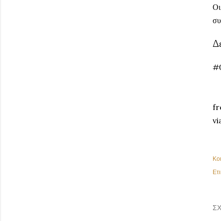
Οι
συ
Δε
#
fr
vi
Κο
Ετι
ΣΧ