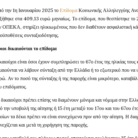
ό την 1η Ιανουαρίου 2025 το
Επίδομα
Κοινωνικής Αλληλεγγύης Αν
ξήθηκε στα 409,13 ευρώ μηνιαίως. Το επίδομα, που θεσπίστηκε το 
ν ΟΠΕΚΑ, στηρίζει ηλικιωμένους που δεν διαθέτουν ασφαλιστική κά
οϋποθέσεις συνταξιοδότησης.
ιοι δικαιούνται το επίδομα
καιούχοι είναι όσοι έχουν συμπληρώσει το 67ο έτος της ηλικίας τους
καιούνται να λάβουν σύνταξη από την Ελλάδα ή το εξωτερικό που να
ρώ. Αν το ποσό της σύνταξης ή της παροχής είναι μικρότερο, καταβάλ
υ επιδόματος.
 δικαιούχοι πρέπει επίσης να διαμένουν μόνιμα και νόμιμα στην Ελλ
ό την υποβολή της αίτησης ή 15 έτη μεταξύ του 17ου και του 67ου έτο
οίων τα δέκα πρέπει να είναι συνεχόμενα πριν από την αίτηση. Η δι
νεχίζεται και μετά τη χορήγηση της παροχής.
α την καταβολή του πλήρους ποσού απαιτούνται τουλάχιστον 35 έτη δ