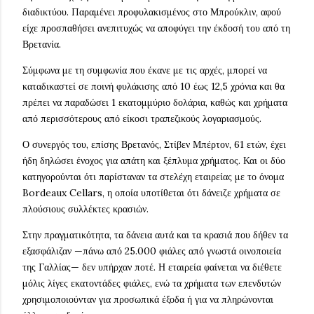
διαδικτύου. Παραμένει προφυλακισμένος στο Μπρούκλιν, αφού
είχε προσπαθήσει ανεπιτυχώς να αποφύγει την έκδοσή του από τη
Βρετανία.
Σύμφωνα με τη συμφωνία που έκανε με τις αρχές, μπορεί να
καταδικαστεί σε ποινή φυλάκισης από 10 έως 12,5 χρόνια και θα
πρέπει να παραδώσει 1 εκατομμύριο δολάρια, καθώς και χρήματα
από περισσότερους από είκοσι τραπεζικούς λογαριασμούς.
Ο συνεργός του, επίσης Βρετανός, Στίβεν Μπέρτον, 61 ετών, έχει
ήδη δηλώσει ένοχος για απάτη και ξέπλυμα χρήματος. Και οι δύο
κατηγορούνται ότι παρίσταναν τα στελέχη εταιρείας με το όνομα
Bordeaux Cellars, η οποία υποτίθεται ότι δάνειζε χρήματα σε
πλούσιους συλλέκτες κρασιών.
Στην πραγματικότητα, τα δάνεια αυτά και τα κρασιά που δήθεν τα
εξασφάλιζαν —πάνω από 25.000 φιάλες από γνωστά οινοποιεία
της Γαλλίας— δεν υπήρχαν ποτέ. Η εταιρεία φαίνεται να διέθετε
μόλις λίγες εκατοντάδες φιάλες, ενώ τα χρήματα των επενδυτών
χρησιμοποιούνταν για προσωπικά έξοδα ή για να πληρώνονται