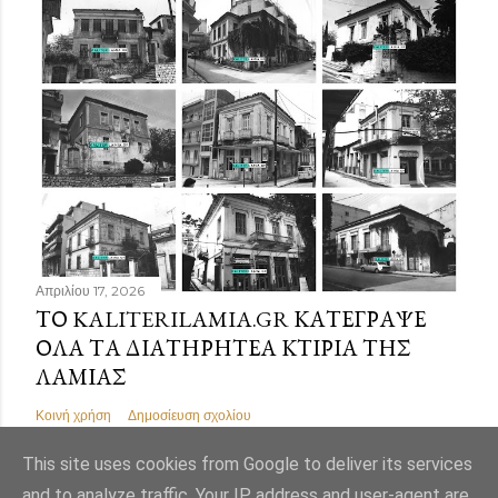
Απριλίου 17, 2026
ΤΟ KALITERILAMIA.GR ΚΑΤΈΓΡΑΨΕ
ΌΛΑ ΤΑ ΔΙΑΤΗΡΗΤΈΑ ΚΤΊΡΙΑ ΤΗΣ
ΛΑΜΊΑΣ
Κοινή χρήση
Δημοσίευση σχολίου
This site uses cookies from Google to deliver its services
and to analyze traffic. Your IP address and user-agent are