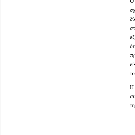
Ο 
σχ
δύ
στ
εξ
ότ
πρ
εί
το
Η 
συ
τη