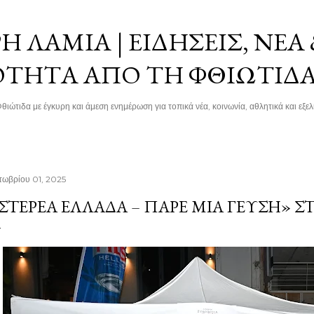
Μετάβαση στο κύριο περιεχόμενο
 ΛΑΜΊΑ | ΕΙΔΉΣΕΙΣ, ΝΈΑ
ΌΤΗΤΑ ΑΠΌ ΤΗ ΦΘΙΏΤΙΔ
θιώτιδα με έγκυρη και άμεση ενημέρωση για τοπικά νέα, κοινωνία, αθλητικά και εξελί
τωβρίου 01, 2025
ΣΤΕΡΕΆ ΕΛΛΆΔΑ – ΠΆΡΕ ΜΙΑ ΓΕΎΣΗ» 