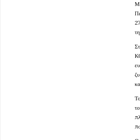
Με
Πε
27
τη
Στ
ΚΟ
ευ
ζυ
κα
Το
το
πλ
πο