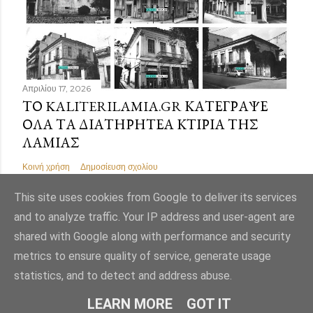
Απριλίου 17, 2026
ΤΟ KALITERILAMIA.GR ΚΑΤΈΓΡΑΨΕ
ΌΛΑ ΤΑ ΔΙΑΤΗΡΗΤΈΑ ΚΤΊΡΙΑ ΤΗΣ
ΛΑΜΊΑΣ
Κοινή χρήση
Δημοσίευση σχολίου
This site uses cookies from Google to deliver its services
and to analyze traffic. Your IP address and user-agent are
shared with Google along with performance and security
Από το Blogger
metrics to ensure quality of service, generate usage
statistics, and to detect and address abuse.
Εικόνες θέματος από
Mae Burke
LEARN MORE
GOT IT