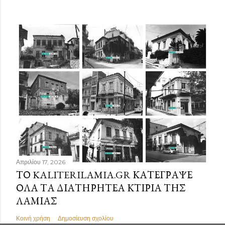
Απριλίου 17, 2026
ΤΟ KALITERILAMIA.GR ΚΑΤΈΓΡΑΨΕ
ΌΛΑ ΤΑ ΔΙΑΤΗΡΗΤΈΑ ΚΤΊΡΙΑ ΤΗΣ
ΛΑΜΊΑΣ
Κοινή χρήση
Δημοσίευση σχολίου