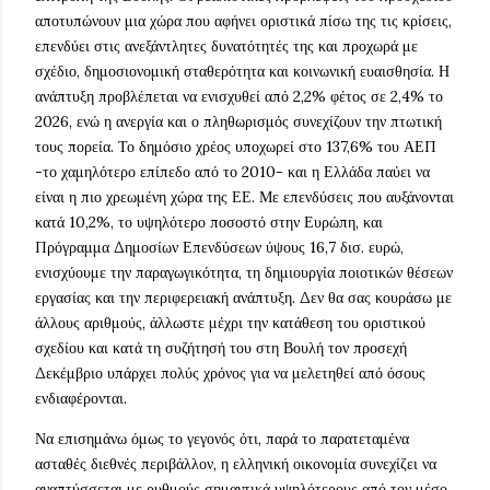
αποτυπώνουν μια χώρα που αφήνει οριστικά πίσω της τις κρίσεις,
επενδύει στις ανεξάντλητες δυνατότητές της και προχωρά με
σχέδιο, δημοσιονομική σταθερότητα και κοινωνική ευαισθησία. Η
ανάπτυξη προβλέπεται να ενισχυθεί από 2,2% φέτος σε 2,4% το
2026, ενώ η ανεργία και ο πληθωρισμός συνεχίζουν την πτωτική
τους πορεία. Το δημόσιο χρέος υποχωρεί στο 137,6% του ΑΕΠ
-το χαμηλότερο επίπεδο από το 2010- και η Ελλάδα παύει να
είναι η πιο χρεωμένη χώρα της ΕΕ. Με επενδύσεις που αυξάνονται
κατά 10,2%, το υψηλότερο ποσοστό στην Ευρώπη, και
Πρόγραμμα Δημοσίων Επενδύσεων ύψους 16,7 δισ. ευρώ,
ενισχύουμε την παραγωγικότητα, τη δημιουργία ποιοτικών θέσεων
εργασίας και την περιφερειακή ανάπτυξη. Δεν θα σας κουράσω με
άλλους αριθμούς, άλλωστε μέχρι την κατάθεση του οριστικού
σχεδίου και κατά τη συζήτησή του στη Βουλή τον προσεχή
Δεκέμβριο υπάρχει πολύς χρόνος για να μελετηθεί από όσους
ενδιαφέρονται.
Να επισημάνω όμως το γεγονός ότι, παρά το παρατεταμένα
ασταθές διεθνές περιβάλλον, η ελληνική οικονομία συνεχίζει να
αναπτύσσεται με ρυθμούς σημαντικά υψηλότερους από τον μέσο