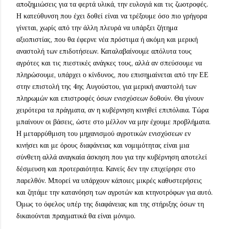
αποζημιώσεις για τα φερτά υλικά, την ευλογιά και τις ζωοτροφές.
Η κατεύθυνση που έχει δοθεί είναι να τρέξουμε όσο πιο γρήγορα
γίνεται, χωρίς από την άλλη πλευρά να υπάρξει ζήτημα
αξιοπιστίας, που θα έφερνε νέα πρόστιμα ή ακόμη και μερική
αναστολή των επιδοτήσεων. Καταλαβαίνουμε απόλυτα τους
αγρότες και τις πιεστικές ανάγκες τους, αλλά αν σπεύσουμε να
πληρώσουμε, υπάρχει ο κίνδυνος, που επισημαίνεται από την ΕΕ
στην επιστολή της 4ης Αυγούστου, για μερική αναστολή των
πληρωμών και επιστροφές όσων ενισχύσεων δοθούν. Θα γίνουν
χειρότερα τα πράγματα, αν η κυβέρνηση κινηθεί επιπόλαια. Τώρα
μπαίνουν οι βάσεις, ώστε στο μέλλον να μην έχουμε προβλήματα.
Η μεταρρύθμιση του μηχανισμού αγροτικών ενισχύσεων εν
κινήσει και με όρους διαφάνειας και νομιμότητας είναι μια
σύνθετη αλλά αναγκαία άσκηση που για την κυβέρνηση αποτελεί
δέσμευση και προτεραιότητα. Κανείς δεν την επιχείρησε στο
παρελθόν. Μπορεί να υπάρχουν κάποιες μικρές καθυστερήσεις
και ζητάμε την κατανόηση των αγροτών και κτηνοτρόφων για αυτό.
Όμως το όφελος υπέρ της διαφάνειας και της στήριξης όσων τη
δικαιούνται πραγματικά θα είναι μόνιμο.