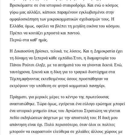
Βρισκόμαστε σε ένα ιστορικό σταυροδρόμι. Και ενώ ο κόσμος
γύρω μας αλλάζει, κάποιοι παραμένουν εγκλωβισμένοι στην
ομφαλοσκόπηση των μικροκομματικών σχεδιασμών τους. Η
Ελλάδα, όμως, οφείλει να βλέπει τη μεγάλη εικόνα του κόσμου.
Πρέπει να κοιτάζει μπροστά και παντού.
Περνώ στα καθ' ημάς.
Η Δικαιοσύνη βρίσκει, τελικά, τις λύσεις. Και η Δημοκρατία έχει
τη δύναμη να ξεπερνά κάθε εμπόδιο.Έτσι, η διαμαρτυρία του
Πάνου Ρούτσι έληξε, με τα αιτήματά του να γίνονται δεκτά. Ενώ,
ταυτόχρονα, ξεκινά και η δίκη για το τραγικό δυστύχημα στα
Τέμπη,αφήνοντας εκτεθειμένους όσους προσπάθησαν να
εκτρέψουν την υπόθεση σε φτηνό κομματικό πανηγύρι.
Πράγματι, για μερικές μέρες το κέντρο της πρωτεύουσας
αναστατώθηκε. Τώρα όμως, εγείρεται ένα εύλογο ερώτημα: μπορεί
ένα ιστορικό μνημείο όπως του Αγνώστου Στρατιώτη να γίνεται
πεδίο εκδηλώσεων άσχετων με την αποστολή του; Η δική μου
απάντηση είναι όχι. Πολύ περισσότερο, όταν όλοι οι πολίτες
μπορούν να εκφραστούν ελεύθερα σε χιλιάδες άλλους χώρους με