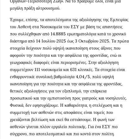
Οργάνων-Περισσότερη Ζωή». Να το πράξουμε όλοι, είναι μια
μεγάλη πράξη αλτρουισμού.
Έχουμε, επίσης, τα αποτελέσματα της αξιολόγησης της Εμπειρίας
του Ασθενή στα Νοσοκομεία του ΕΣΥ με βάση τις απαντήσεις
που συλλέχθηκαν από 14.8885 ερωτηματολόγια κατά το χρονικό
διάστημα από 14 Ιουλίου 2025 έως 3 Οκτωβρίου 2025. Τα πρώτα
στοιχεία δείχνουν πολύ υψηλή ικανοποίηση στους άξονες που
αφορούν την ποιότητα και την ασφάλεια της φροντίδας, ενώ οι
γεωγραφικές διαφορές είναι περιορισμένες. Στην αξιολόγηση
συμμετέχουν 111 νοσοκομεία και 631 κλινικές. Τα στοιχεία είναι
ενθαρρυντικά: συνολική βαθμολογία 4,04/5, πολύ υψηλή
ικανοποίηση για την ποιότητα και την ασφάλεια της φροντίδας,
θετικές αξιολογήσεις για τον εξοπλισμό, την επάρκεια
προσωπικού και την εμπιστοσύνη προς γιατρούς και νοσηλευτές.
Φυσικά, δεν εφησυχάζουμε. Η καθαριότητα, η στελέχωση και η
συμμετοχή των ασθενών στις αποφάσεις είναι τομείς που
χρειάζονται βελτίωση και εκεί θα εστιάσουμε. Η φωνή των
ασθενών γίνεται πλέον εργαλείο πολιτικής. Για ένα ΕΣΥ πιο
σύγχρονο, πιο αποτελεσματικό και πιο κοντά στον πολίτη.