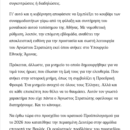
συγκεντρώσεις ή διαδηλώσεις.
Γι' αυτό και η κυβέρνηση αποφάσισε να ξεμπλέξει το κουβάρι των
συναρμοδιοτήτων γύρω από τη φύλαξη και συντήρηση του
μοναδικού αυτού τοπόσημου της Αθήνας. Με νομοθετική
ρύθμιση, λοιπόν, την επόμενη εβδομάδα, αναθέτει την
αποκλειστική ευθύνη για την προστασία και σωστή λειτουργία
του Αγνώστου Στρατιώτη εκεί όπου ανήκει: στο Υπουργείο
Εθνικής Άμυνας.
Πρόκειται, άλλωστε, για μνημείο το οποίο δημιουργήθηκε για να
τιμά τους ήρωες που έδωσαν τη ζωή τους για την ελευθερία. Που
ανήκει στην ιστορική μνήμη, όπως τη συμβολίζει η Προεδρική
Φρουρά. Ένα μνημείο ανοιχτό σε όλους τους Έλληνες. Αλλά και
σε κάθε επισκέπτη που θέλει να το θαυμάσει. Αυτόν τον γνωστό
χαρακτήρα που είχε πάντα ο Άγνωστος Στρατιώτης οφείλουμε να
διατηρήσουμε. Και το κάνουμε.
Να έρθω τώρα στο προσχέδιο του κρατικού Προϋπολογισμού για
το 2026 που κατατέθηκε την περασμένη Δευτέρα στην αρμόδια
επιτροπή της Βουλής. Οι ρεαλιστικές προβλέψεις του προσχεδίου