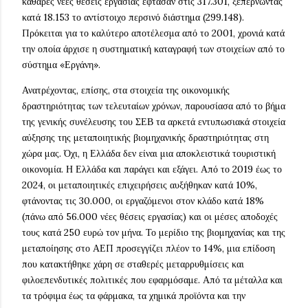
καθαρές νέες θέσεις εργασίας έφτασαν στις 317.301, ξεπερνώντας
κατά 18.153 το αντίστοιχο περσινό διάστημα (299.148).
Πρόκειται για το καλύτερο αποτέλεσμα από το 2001, χρονιά κατά
την οποία άρχισε η συστηματική καταγραφή των στοιχείων από το
σύστημα «Εργάνη».
Ανατρέχοντας, επίσης, στα στοιχεία της οικονομικής
δραστηριότητας των τελευταίων χρόνων, παρουσίασα από το βήμα
της γενικής συνέλευσης του ΣΕΒ τα αρκετά εντυπωσιακά στοιχεία
αύξησης της μεταποιητικής βιομηχανικής δραστηριότητας στη
χώρα μας. Όχι, η Ελλάδα δεν είναι μια αποκλειστικά τουριστική
οικονομία. Η Ελλάδα και παράγει και εξάγει. Από το 2019 έως το
2024, οι μεταποιητικές επιχειρήσεις αυξήθηκαν κατά 10%,
φτάνοντας τις 30.000, οι εργαζόμενοι στον κλάδο κατά 18%
(πάνω από 56.000 νέες θέσεις εργασίας) και οι μέσες αποδοχές
τους κατά 250 ευρώ τον μήνα. Το μερίδιο της βιομηχανίας και της
μεταποίησης στο ΑΕΠ προσεγγίζει πλέον το 14%, μια επίδοση
που κατακτήθηκε χάρη σε σταθερές μεταρρυθμίσεις και
φιλοεπενδυτικές πολιτικές που εφαρμόσαμε. Από τα μέταλλα και
τα τρόφιμα έως τα φάρμακα, τα χημικά προϊόντα και την