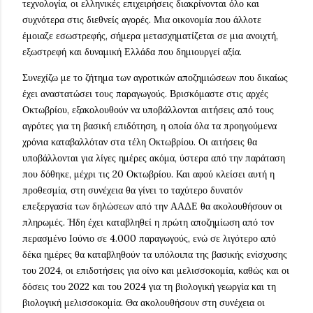
τεχνολογία, οι ελληνικές επιχειρήσεις διακρίνονται όλο και
συχνότερα στις διεθνείς αγορές. Μια οικονομία που άλλοτε
έμοιαζε εσωστρεφής, σήμερα μετασχηματίζεται σε μια ανοιχτή,
εξωστρεφή και δυναμική Ελλάδα που δημιουργεί αξία.
Συνεχίζω με το ζήτημα των αγροτικών αποζημιώσεων που δικαίως
έχει αναστατώσει τους παραγωγούς. Βρισκόμαστε στις αρχές
Οκτωβρίου, εξακολουθούν να υποβάλλονται αιτήσεις από τους
αγρότες για τη βασική επιδότηση, η οποία όλα τα προηγούμενα
χρόνια καταβαλλόταν στα τέλη Οκτωβρίου. Οι αιτήσεις θα
υποβάλλονται για λίγες ημέρες ακόμα, ύστερα από την παράταση
που δόθηκε, μέχρι τις 20 Οκτωβρίου. Και αφού κλείσει αυτή η
προθεσμία, στη συνέχεια θα γίνει το ταχύτερο δυνατόν
επεξεργασία των δηλώσεων από την ΑΑΔΕ θα ακολουθήσουν οι
πληρωμές. Ήδη έχει καταβληθεί η πρώτη αποζημίωση από τον
περασμένο Ιούνιο σε 4.000 παραγωγούς, ενώ σε λιγότερο από
δέκα ημέρες θα καταβληθούν τα υπόλοιπα της βασικής ενίσχυσης
του 2024, οι επιδοτήσεις για οίνο και μελισσοκομία, καθώς και οι
δόσεις του 2022 και του 2024 για τη βιολογική γεωργία και τη
βιολογική μελισσοκομία. Θα ακολουθήσουν στη συνέχεια οι