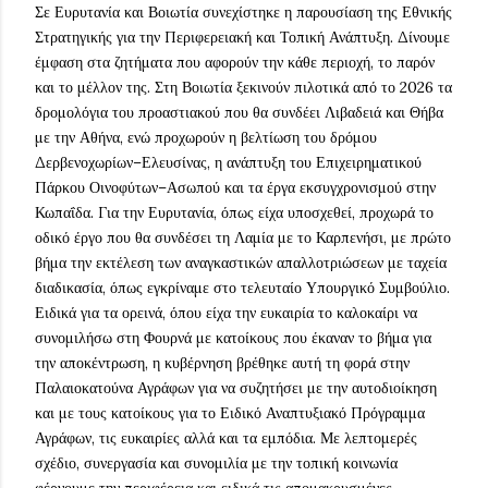
Σε Ευρυτανία και Βοιωτία συνεχίστηκε η παρουσίαση της Εθνικής
Στρατηγικής για την Περιφερειακή και Τοπική Ανάπτυξη. Δίνουμε
έμφαση στα ζητήματα που αφορούν την κάθε περιοχή, το παρόν
και το μέλλον της. Στη Βοιωτία ξεκινούν πιλοτικά από το 2026 τα
δρομολόγια του προαστιακού που θα συνδέει Λιβαδειά και Θήβα
με την Αθήνα, ενώ προχωρούν η βελτίωση του δρόμου
Δερβενοχωρίων–Ελευσίνας, η ανάπτυξη του Επιχειρηματικού
Πάρκου Οινοφύτων–Ασωπού και τα έργα εκσυγχρονισμού στην
Κωπαΐδα. Για την Ευρυτανία, όπως είχα υποσχεθεί, προχωρά το
οδικό έργο που θα συνδέσει τη Λαμία με το Καρπενήσι, με πρώτο
βήμα την εκτέλεση των αναγκαστικών απαλλοτριώσεων με ταχεία
διαδικασία, όπως εγκρίναμε στο τελευταίο Υπουργικό Συμβούλιο.
Ειδικά για τα ορεινά, όπου είχα την ευκαιρία το καλοκαίρι να
συνομιλήσω στη Φουρνά με κατοίκους που έκαναν το βήμα για
την αποκέντρωση, η κυβέρνηση βρέθηκε αυτή τη φορά στην
Παλαιοκατούνα Αγράφων για να συζητήσει με την αυτοδιοίκηση
και με τους κατοίκους για το Ειδικό Αναπτυξιακό Πρόγραμμα
Αγράφων, τις ευκαιρίες αλλά και τα εμπόδια. Με λεπτομερές
σχέδιο, συνεργασία και συνομιλία με την τοπική κοινωνία
φέρνουμε την περιφέρεια και ειδικά τις απομακρυσμένες