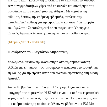
«Γι' αυτό και η κυβέρνηση αποφάσισε να ξεμπλέξει το κουβάρι
των συναρμοδιοτήτων γύρω από τη φύλαξη και συντήρηση του
μοναδικού αυτού τοπόσημου της Αθήνας. Με νομοθετική
ρύθμιση, λοιπόν, την επόμενη εβδομάδα, αναθέτει την
αποκλειστική ευθύνη για την προστασία και σωστή λειτουργία
του Αγνώστου Στρατιώτη εκεί όπου ανήκει: στο Υπουργείο
Εθνικής Άμυνας» έγραψε χαρακτηριστικά ο πρωθυπουργός.
{
https://ift.tt/GvIKtiF
}
Η ανάρτηση του Κυριάκου Μητσοτάκη:
«Καλημέρα. Ξεκινώ την ανασκόπηση από τη σημαντικότερη
εξέλιξη της επικαιρότητας: τη συμφωνία ανάμεσα στο Ισραήλ και
τη Χαμάς για την πρώτη φάση του σχεδίου ειρήνευσης στη Μέση
Ανατολή.
Αύριο θα βρίσκομαι στο Σαρμ Ελ Σέιχ της Αιγύπτου, στην
υπογραφή της συμφωνίας. Η Ελλάδα είναι μία από τις ευρωπαϊκές
χώρες που θα είναι εκεί, μαζί με την Κύπρο. Η παρουσία μας είναι
μία ακόμα απάντηση σε όσους θέλουν να βλέπουν μια Ελλάδα