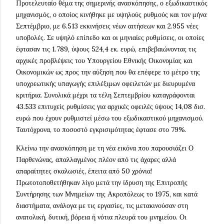
Προτελευταίο θέμα της σημερινής ανασκόπησης, ο εξωδικαστικός
μηχανισμός, ο οποίος κινήθηκε με υψηλούς ρυθμούς και τον μήνα
Σεπτέμβριο, με 6.513 εκκινήσεις νέων αιτήσεων και 2.955 νέες
υποβολές. Σε υψηλό επίπεδο και οι μηνιαίες ρυθμίσεις, οι οποίες
έφτασαν τις 1.789, ύψους 524,4 εκ. ευρώ, επιβεβαιώνοντας τις
αρχικές προβλέψεις του Υπουργείου Εθνικής Οικονομίας και
Οικονομικών ως προς την αύξηση που θα επέφερε το μέτρο της
υποχρεωτικής υπαγωγής επιλέξιμων οφειλετών με διευρυμένα
κριτήρια. Συνολικά μέχρι τα τέλη Σεπτεμβρίου καταγράφονται
43.533 επιτυχείς ρυθμίσεις για αρχικές οφειλές ύψους 14,08 δισ.
ευρώ που έχουν ρυθμιστεί μέσω του εξωδικαστικού μηχανισμού.
Ταυτόχρονα, το ποσοστό εγκρισιμότητας έφτασε στο 79%.
Κλείνω την ανασκόπηση με τη νέα εικόνα που παρουσιάζει Ο
Παρθενώνας, απαλλαγμένος πλέον από τις άχαρες αλλά
απαραίτητες σκαλωσιές, έπειτα από 50 χρόνια!
Πρωτοτοποθετήθηκαν λίγο μετά την ίδρυση της Επιτροπής
Συντήρησης των Μνημείων της Ακροπόλεως το 1975, και κατά
διαστήματα, ανάλογα με τις εργασίες, τις μετακινούσαν στη
ανατολική, δυτική, βόρεια ή νότια πλευρά του μνημείου. Οι