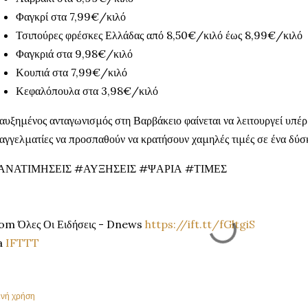
Φαγκρί στα 7,99€/κιλό
Τσιπούρες φρέσκες Ελλάδας από 8,50€/κιλό έως 8,99€/κιλό
Φαγκριά στα 9,98€/κιλό
Κουπιά στα 7,99€/κιλό
Κεφαλόπουλα στα 3,98€/κιλό
αυξημένος ανταγωνισμός στη Βαρβάκειο φαίνεται να λειτουργεί υπέρ
αγγελματίες να προσπαθούν να κρατήσουν χαμηλές τιμές σε ένα δύσ
ΑΝΑΤΙΜΗΣΕΙΣ #ΑΥΞΗΣΕΙΣ #ΨΑΡΙΑ #ΤΙΜΕΣ
om Όλες Οι Ειδήσεις - Dnews
https://ift.tt/fGltgiS
a
IFTTT
ινή χρήση