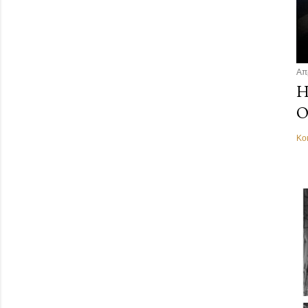
Απ
Η
Ο
Κο