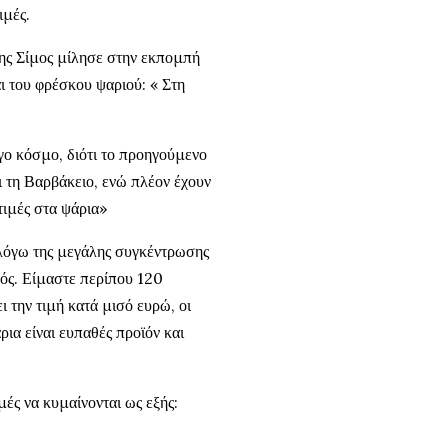
ιμές.
ης Σίμος μίλησε στην εκπομπή
ι του φρέσκου ψαριού: « Στη
ίγο κόσμο, διότι το προηγούμενο
ι τη Βαρβάκειο, ενώ πλέον έχουν
τιμές στα ψάρια»
ς λόγω της μεγάλης συγκέντρωσης
μός. Είμαστε περίπου 120
 την τιμή κατά μισό ευρώ, οι
ια είναι ευπαθές προϊόν και
μές να κυμαίνονται ως εξής: