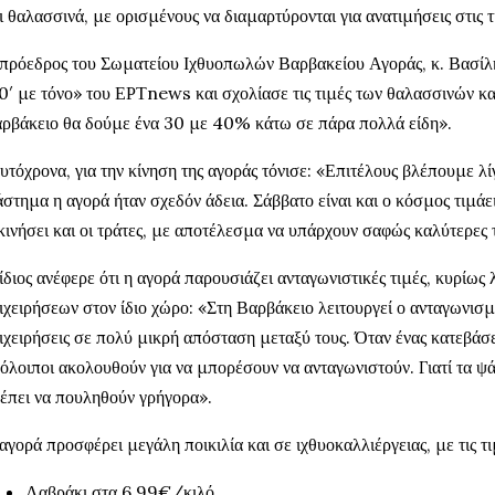
ι θαλασσινά, με ορισμένους να διαμαρτύρονται για ανατιμήσεις στις τ
πρόεδρος του Σωματείου Ιχθυοπωλών Βαρβακείου Αγοράς, κ. Βασίλ
0′ με τόνο» του ΕΡΤnews και σχολίασε τις τιμές των θαλασσινών κα
ρβάκειο θα δούμε ένα 30 με 40% κάτω σε πάρα πολλά είδη».
υτόχρονα, για την κίνηση της αγοράς τόνισε: «Επιτέλους βλέπουμε λ
άστημα η αγορά ήταν σχεδόν άδεια. Σάββατο είναι και ο κόσμος τιμάε
κινήσει και οι τράτες, με αποτέλεσμα να υπάρχουν σαφώς καλύτερες 
ίδιος ανέφερε ότι η αγορά παρουσιάζει ανταγωνιστικές τιμές, κυρίω
ιχειρήσεων στον ίδιο χώρο: «Στη Βαρβάκειο λειτουργεί ο ανταγωνισ
ιχειρήσεις σε πολύ μικρή απόσταση μεταξύ τους. Όταν ένας κατεβάσει
όλοιποι ακολουθούν για να μπορέσουν να ανταγωνιστούν. Γιατί τα ψάρ
έπει να πουληθούν γρήγορα».
αγορά προσφέρει μεγάλη ποικιλία και σε ιχθυοκαλλιέργειας, με τις τι
Λαβράκι στα 6,99€/κιλό