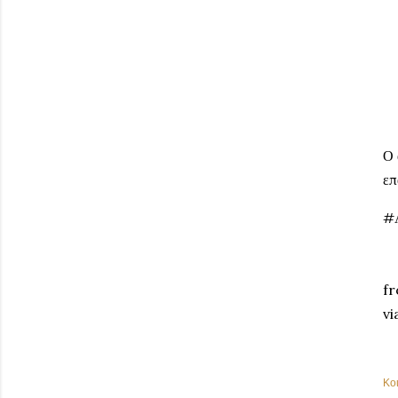
Ο 
επ
#
fr
vi
Κο