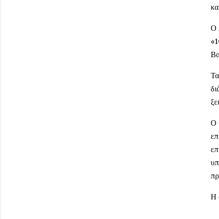
κα
Ο 
«1
Βα
Τα
δι
ξε
Ο 
επ
επ
υπ
πρ
Η 