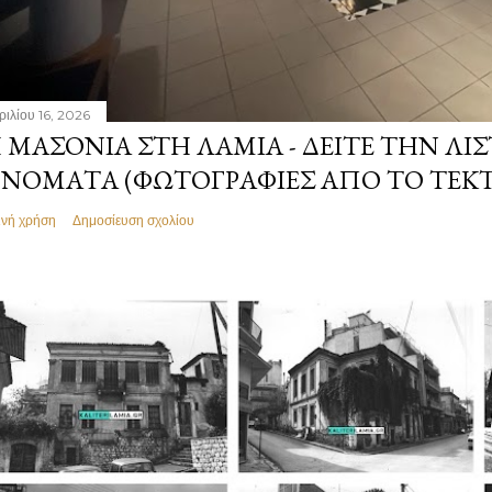
ριλίου 16, 2026
 ΜΑΣΟΝΊΑ ΣΤΗ ΛΑΜΊΑ - ΔΕΊΤΕ ΤΗΝ ΛΊΣ
ΝΌΜΑΤΑ (ΦΩΤΟΓΡΑΦΊΕΣ ΑΠΌ ΤΟ ΤΕΚ
ινή χρήση
Δημοσίευση σχολίου